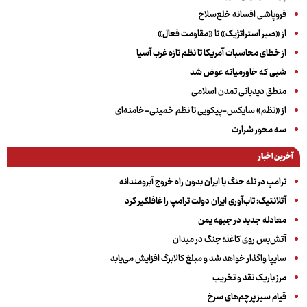
فروپاشی افسانه خلع‌سلاح
از «صبر استراتژیک» تا «مقاومت فعال»
از خطای محاسبات آمریکا تا نظم تازه غرب آسیا
شبی که خاورمیانه عوض شد
منطق دیدبانی تمدن اسلامی
از «نظم» سایکس-پیکویی تا نظم خمینی-خامنه‌ای
سه‌ محور شرارت
آخرین اخبار
ترامپ در تله جنگ با ایران بدون راه خروج آبرومندانه
آتلانتیک: تاب‌آوری ایران دولت ترامپ را غافلگیر کرد
معادله جدید در جبهه یمن
آتش‌بس روی کاغذ؛ جنگ در میدان
سایپا واگذار خواهد شد و مبلغ کالابرگ افزایش می‌یابد
مرز باریک نقد و تخریب
قیام سبز پرچم‌های سرخ