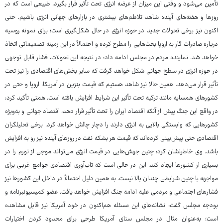
تأمین می‌شود و وقتی این میزان از عرضه انرژی تحت تأثیر قرار بگیرد، طبیعی است که در
روزها و هفته‌های آینده شاهد تلاطم‌های بیشتری در بازارهای جهانی انرژی باشیم. حتی
اکنون نیز برخی تحولات جدید در حوزه انرژی در حال شکل‌گیری است؛ برای نمونه روسیه
درباره صادرات گاز به اروپا بحث‌هایی را مطرح کرده و احتمالاً در این زمینه تصمیماتی اتخاذ
خواهد شد. نماینده مردم در مجلس ادامه داد: در نتیجه این تحولات، فشار قابل توجهی
در حوزه انرژی در سطح جهانی شکل خواهد گرفت که سایر بخش‌های اقتصادی را نیز تحت
تأثیر قرار می‌دهد. همین حالا نیز شاهد هستیم که قیمت بنزین در آمریکا، اروپا و حتی در
کشورهای همسایه مانند ترکیه تحت تأثیر این شرایط افزایش یافته است. همتی تأکید کرد:
در واقع این جنگ پیش از آنکه اقتصاد ایران را تحت تأثیر قرار دهد، اقتصاد جهانی و به‌ویژه
کشورهایی که وابستگی بالایی به انرژی دارند را دچار چالش خواهد کرد. برخی تحلیلگران
اقتصادی حتی پیش‌بینی کرده‌اند که قیمت هر بشکه نفت در روزهای آینده نیز رو به افزایش
باشد. وی خاطرنشان کرد: چنین جهش‌هایی در قیمت انرژی می‌تواند موجی از تورم را در
بسیاری از کشورها ایجاد کند. این در حالی است که تاب‌آوری اقتصادی جوامع غربی برای
مواجهه با چنین شرایطی چندان بالا نیست. به همین دلیل احتمالاً در داخل این کشورها نیز
فشارهای اجتماعی و مردمی علیه ادامه جنگ افزایش خواهد یافت. عضو کمیسیونبرنامه و
بودجه مجلس گفت: نشانه‌های این مسئله هم‌اکنون در خود آمریکا نیز قابل مشاهده
است؛ به‌عنوان مثال در مجلس سنای آمریکا طرحی برای محدود کردن اختیارات