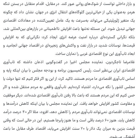
و بازار داخلی توانست از شوک‌های روانی عبور کند. در مقابل، اقدام متقابل در بستن تنگه
هرمز، به‌عنوان یکی از حیاتی‌ترین گلوگاه‌های انتقال انرژی در جهان، نشان داد که چگونه
یک متغیر ژئوپلیتیکی می‌تواند به‌سرعت به یک عامل تعیین‌کننده در معادلات اقتصادی
جهانی تبدیل شود. این مسئله نه‌تنها باعث افزایش نااطمینانی در بازارهای بین‌المللی شد،
بلکه نگرانی گسترده‌ای درباره امنیت عرضه انرژی ایجاد کرد؛ نگرانی‌ای که به افزایش
قیمت‌ها، نوسانات شدید در بازار نفت و واکنش‌های زنجیره‌ای در اقتصاد جهانی انجامید و
ابعاد تاب‌آوری این نوع اقتصادی غربی را نمایان ساخت.
غلامرضا تاجگردون، نماینده مجلس اخیرا در گفت‌وگویی اذعان داشته که تاب‌آوری
اقتصادی ایران بی‌نظیر است. رئیس کمیسیون برنامه و بودجه مجلس با بیان اینکه پایه و
اساس تاب‌آوری اقتصادی ما مردم هستند، تاکید کرد: از این رو اگر فکر کنیم که تنها دولت یا
مجلس کشور را نگه می‌دارد، اشتباه کرده‌ایم. تاب‌آوری واقعی به مردم منتقل شده و اگر
حس کنیم که این مردم هستند که باعث بالا رفتن تاب‌آوری اقتصادی شده‌اند، دیگر موفقیت
و مقاومت کشور افزایش خواهد یافت. این نماینده مجلس با بیان اینکه کاهش درآمدها و
نوسانات اقتصادی نمی‌تواند تاب‌آوری مردم را کاهش دهد، افزود: مثلا اگر ۴۰ درصد درآمد
کاهش یابد، هنوز ۶۰ درصد باقی است و ما هنوز پابرجا هستیم، این در حالی است که وقتی
قیمت بنزین به میزان یک دلار یا ۲۰ سنت افزایش می‌یابد، اقتصاد طرف مقابل ما باعث
آشفتگی می‌شود.