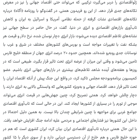
ژئواقتصادی را دربر می‌گیرد؛ ترکیبی که می‌تواند حتی اقتصاد جهانی را نیز در معرض
تکانه‌های جدی قرار دهد. از این رو فریدون همتی، در گفت‌وگو با روزنامه «آگاه» درباره
تکانه‌های اقتصادی نشات گرفته از حمله نظامی آمریکا و اسرائیل به ایران و کاهش
تاب‌آوری بازارهای اقتصادی و انرژی در دنیا، گفت: در حال حاضر در سطح جهانی نیز
نشانه‌های تلاطم اقتصادی دیده می‌شود؛ بازار انرژی دچار نوسان شده، نرخ دلار و قیمت هر
بشکه نفت با تغییرات مواجه است و بورس‌های کشورهای مختلف در شرق و غرب با
نوسانات جدی روبه‌رو شده‌اند. همچنین حدود ۲۰ درصد انرژی جهان از منطقه خلیج فارس
تامین می‌شود و وقتی این میزان از عرضه انرژی تحت تاثیر قرار بگیرد، طبیعی است که در
روزها و هفته‌های آینده شاهد تلاطم‌های بیشتری در بازارهای جهانی انرژی باشیم. عضو
کمیسیون برنامه‌وبودجه مجلس تاکید کرد: در واقع این جنگ پیش از آنکه اقتصاد ایران را
تحت تاثیر قرار دهد، اقتصاد جهانی و به‌ویژه کشورهایی که وابستگی بالایی به انرژی دارند را
دچار چالش خواهد کرد. همتی تصریح کرد: چنین جهش‌هایی در قیمت انرژی می‌تواند
موجی از تورم را در بسیاری از کشورها ایجاد کند. این در حالی است که تاب‌آوری اقتصادی
جوامع غربی برای مواجهه با چنین شرایطی چندان بالا نیست. به همین دلیل احتمالا در
داخل این کشورها نیز فشارهای اجتماعی و مردمی علیه ادامه جنگ افزایش خواهد یافت.
با این حال همتی درباره تاب‌آوری اقتصادی ایران بیان کرد: ایران کشوری است که هم در
حوزه خلیج فارس و هم خارج از آن دسترسی دریایی دارد و از سوی دیگر با ۱۵ کشور