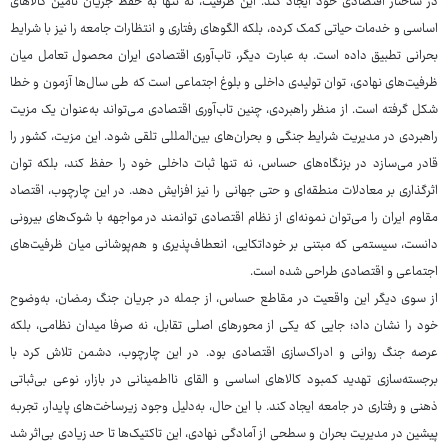
در ساختار اقتصادی خود ایجاد کند. این ظرفیت، نه تنها به حفظ جریان تامین کالاهای
اساسی و خدمات حیاتی کمک کرده، بلکه الگوهای رفتاری و انتظارات جامعه را نیز با شرایط
بحرانی تطبیق داده است. به عبارت دیگر، تاب‌آوری اقتصادی ایران محصول تعامل میان
ظرفیت‌های نهادی، توان تولیدی داخلی و بلوغ اجتماعی است که طی سال‌ها آزمون و خطا
شکل گرفته است. از منظر راهبردی، چنین تاب‌آوری اقتصادی می‌تواند به‌عنوان یک مزیت
راهبردی در مدیریت شرایط جنگی و بحران‌های بین‌المللی تلقی شود. این مزیت، کشور را
قادر می‌سازد در بزنگاه‌های حساس، نه تنها ثبات داخلی خود را حفظ کند، بلکه توان
اثرگذاری بر معادلات منطقه‌ای و حتی جهانی را نیز افزایش دهد. در این چارچوب، اقتصاد
مقاوم ایران را می‌توان نمونه‌ای از نظام اقتصادی توانمند در مواجهه با شوک‌های بیرونی
دانست، سیستمی که مبتنی بر خوداتکایی، انعطاف‌پذیری و هم‌پوشانی میان ظرفیت‌های
اجتماعی و اقتصادی طراحی شده است.
از سوی دیگر این واقعیت در مقاطع حساس، از جمله در جریان جنگ رمضان، به‌وضوح
خود را نشان داد؛ جایی که یکی از محورهای اصلی تقابل، نه صرفا میدان نظامی، بلکه
عرصه جنگ روانی و ادراک‌سازی اقتصادی بود. در این چارچوب، دشمن تلاش کرد با
برجسته‌سازی تهدید کمبود کالاهای اساسی و القای نااطمینانی در بازار، نوعی بی‌ثباتی
ذهنی و رفتاری در جامعه ایجاد کند. با این حال، به‌دلیل وجود زیرساخت‌های پایدار، تجربه
پیشین در مدیریت بحران و سطحی از آمادگی نهادی، این تاکتیک‌ها تا حد زیادی بی‌اثر شد