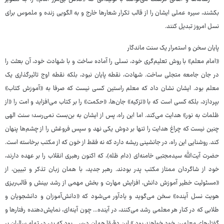
بکشند، سیره عملی ایشان را از قالب تکرار شعارها خارج و به الگویی زنده و ملموس برای
نسل امروز تبدیل کنند.
پایان سخن و استمرار یک سنت ماندگار
«امام معلم» با روش تعلیم‌گری خود، نسلی را آماده ساخت و با شهادت خود، آن بعثت را
در جان جامعه متجلی ساخت. شهادت، نقطه پایان نبود، بلکه نقطه اوج تاثیرگذاری یک
معلم بود. ایشان نشان داد که معلم راستین کسی نیست که صرفا به «آموزش کتاب»
بپردازد، بلکه کسی است که با «تزکیه» جان‌ها، «حکمت» را بر کتاب می‌افزاید و امت را «از
ظلمات به نور» هدایت می‌کند. اما این راه، پس از ایشان به بن‌بست نمی‌رسد؛ سنت الهی
چنین نیست که چراغ هدایت را تنها بر دوش یکی نهد و سپس فروغش را از چشم‌ها پنهان
کند. روشنایی این راه، در جانشینی ریشه دارد که نه فقط از خون که از مکتب برخاسته است.
حضرت آیت‌الله سیدمجتبی خامنه‌ای (دام ظله)، که اکنون رهبری انقلاب را بر عهده دارند،
خود از شاگردان ممتاز مکتب پدر بودند. رهبر جدید، با همان زبان تذکر و تبیین، از
«مسئولیت خطیر آموزش دانش، افزایش مهارت و بخش مهمی از رشد بینش و قالب‌ریزی
هویت نسل آینده» سخن می‌گوید و یادآور می‌شود که «دانش‌آموزان و دانشجویان و
طلابی که در کنار هر معلمی رشد می‌کنند، در آینده... چون آینه‌ای، نمایش‌دهنده رفتارها و
گفتارهای معلمین خود خواهند بود.» این دقیقا همان درسی بود که پدر در تمام سالیان بر