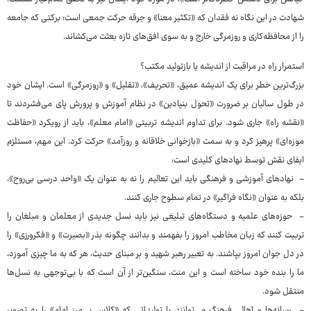
شهادت در این نگاه نه فقدان که «تکثیر معنا» و جرقه حرکت جمعی است؛ برکتی که جامعه
را از محافظه‌کاری و روزمرگی خارج و به سوی افق‌های تازه بعثت می‌کشاند.
استمرار راه در مراقبت از اندیشه یا بازتولید مکتب؟
بزرگ‌ترین خطر برای یک اندیشه عمیق، «تحریف»، «تقلیل» و «روزمرگی» است. ایشان خود
در طول سالیان بر ضرورت «تحول بنیادین» در نظام آموزش و پرورش پای می‌فشردند تا
«نقشه راه» جاری شود. برای تداوم اندیشه تربیتی «امام معلم»، باید از رویکرد «حفاظت
موزه‌ای» پرهیز کرد و به سمت «بازخوانی خلاقانه و روزآمد» حرکت کرد. این مهم، مستلزم
ایفای نقش توسط نهادهای کلیدی است:
- نهادهای آموزشی و فرهنگی باید این تعالیم را نه به عنوان یک «واحد درسی بی‌روح»،
بلکه به عنوان «نگاه فراگیر» در تمام سطوح جاری کنند.
- حوزه‌های علمیه و دستگاه‌های تبلیغی نیز باید نسل جدیدی از معلمان و مبلغان را
تربیت کنند که زبان مخاطب امروز را بفهمند و بدانند چگونه بذر «بصیرت» و «فکرورزی» را
در دل جوان امروز بپاشند. به تعبیر رهبر شهید و بر مبنای حدیث، هر که به ما چیزی آموزد،
ما را بنده خود ساخته است و این منت، سنگین‌تر از آن است که با بی‌توجهی به نسل‌ها
منتقل شود.
- رسانه‌ها و اهالی فرهنگ می‌توانند با تولیداتی که «کلاس بی‌مرز امام» را به تصویر