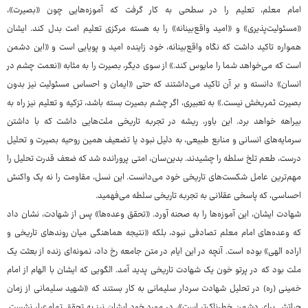
امام معلم، تعلیم را در سطحی به کار گرفت که آموزه‌هایی چون «بصیرت»،
«مسئولیت‌پذیری» و «امید واقع‌بینانه» را به هسته مرکزی تعلیم امت بدل کند. ایشان
همواره تاکید داشت که نگاه واقع‌بینانه، خود زاینده امید و پویایی است و «این دشمن
است که می‌خواهد شما را مایوس کند.» از سوی دیگر، بصیرت را به مثابه «نعمت چشم در
انسان» دانسته و بر آن تاکید می‌داشتند که حتی «ایمان و احساس مسئولیت نیز بدون
بصیرت ثمربخش نیست.» به تعبیری، اگر چشم بصیرت بسته باشد، تزکیه و تعلیم نیز راه به
بیراهه خواهد برد. این باور، ریشه در تجربه تاریخی ملت‌هایی داشت که با داشتن
سرمایه‌های انسانی و منابع طبیعی، به دلیل نبود یا تضعیف همین روحیه بصیرت و تحلیل
درست، طعم تلخ سلطه را چشیدند. بدین‌سان، امتی پرورانده شد که ضعف قدرت تحلیل را
مهم‌ترین عامل شکست‌های تاریخی خود می‌دانست. این نسل، مقاومت را نه یک واکنش
احساسی، که پاسخی عقلانی به تجربه تاریخی سلطه می‌فهمید.
شهادت ایشان، این آموزه‌ها را به صحنه آورد. «تحقق وعده‌ها» پس از شهادت، نشان داد
که وعده‌های امام معلم تصادفی نبود، بلکه «نتیجه هماهنگی میان روندهای تاریخی و
اراده الهی» بوده است. آنچه در این ایام در متن جامعه رخ داد، نمونه‌ای زنده از بعثت یک
ملت بود که در پرتو خون یک شهادت تاریخی پدید آمد. الگویی که ایشان با الهام از امام
خمینی (ره) در تحلیل شهادت سردار سلیمانی به کار بستند که «شهید سلیمانی از زمان
حیاتش برای دشمن خطرناک‌تر است»، در مورد خود ایشان نیز به تحقق تمام‌عیار نشست.