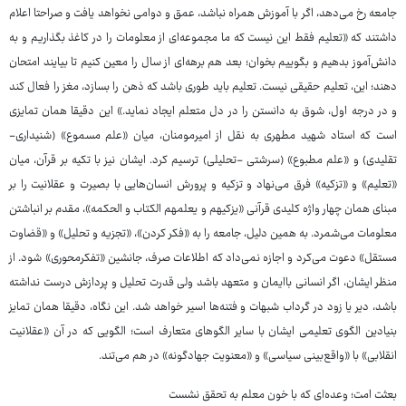
جامعه رخ می‌دهد، اگر با آموزش همراه نباشد، عمق و دوامی نخواهد یافت و صراحتا اعلام
داشتند که «تعلیم فقط این نیست که ما مجموعه‌ای از معلومات را در کاغذ بگذاریم و به
دانش‌آموز بدهیم و بگوییم بخوان؛ بعد هم برهه‌ای از سال را معین کنیم تا بیایند امتحان
دهند؛ این، تعلیم حقیقی نیست. تعلیم باید طوری باشد که ذهن را بسازد، مغز را فعال کند
و در درجه اول، شوق به دانستن را در دل متعلم ایجاد نماید.» این دقیقا همان تمایزی
است که استاد شهید مطهری به نقل از امیرمومنان، میان «علم مسموع» (شنیداری-
تقلیدی) و «علم مطبوع» (سرشتی -تحلیلی) ترسیم کرد. ایشان نیز با تکیه بر قرآن، میان
«تعلیم» و «تزکیه» فرق می‌نهاد و تزکیه و پرورش انسان‌هایی با بصیرت و عقلانیت را بر
مبنای همان چهار واژه کلیدی قرآنی «یزکیهم و یعلمهم الکتاب و الحکمه»، مقدم بر انباشتن
معلومات می‌شمرد. به همین دلیل، جامعه را به «فکر کردن»، «تجزیه و تحلیل» و «قضاوت
مستقل» دعوت می‌کرد و اجازه نمی‌داد که اطلاعات صرف، جانشین «تفکرمحوری» شود. از
منظر ایشان، اگر انسانی باایمان و متعهد باشد ولی قدرت تحلیل و پردازش درست نداشته
باشد، دیر یا زود در گرداب شبهات و فتنه‌ها اسیر خواهد شد. این نگاه، دقیقا همان تمایز
بنیادین الگوی تعلیمی ایشان با سایر الگوهای متعارف است؛ الگویی که در آن «عقلانیت
انقلابی» با «واقع‌بینی سیاسی» و «معنویت جهادگونه» در هم می‌تند.
بعثت امت؛ وعده‌ای که با خون معلم به تحقق نشست