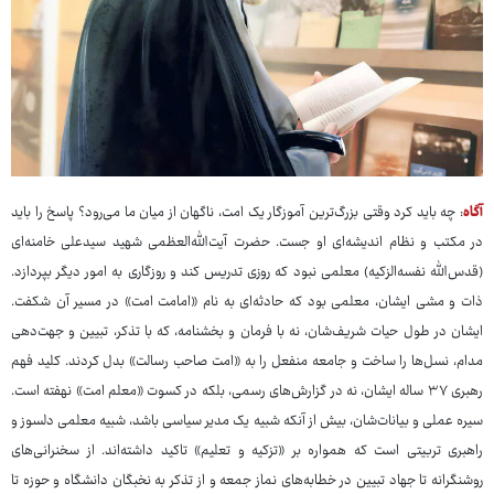
آگاه
: چه باید کرد وقتی بزرگ‌ترین آموزگار یک امت، ناگهان از میان ما می‌رود؟ پاسخ را باید
در مکتب و نظام اندیشه‌ای او جست. حضرت آیت‌الله‌العظمی شهید سیدعلی خامنه‌ای
(قدس‌الله ‌نفسه‌الزکیه) معلمی نبود که روزی تدریس کند و روزگاری به امور دیگر بپردازد.
ذات و مشی ایشان، معلمی بود که حادثه‌ای به نام «امامت امت» در مسیر آن شکفت.
ایشان در طول حیات شریف‌شان، نه با فرمان و بخشنامه، که با تذکر، تبیین و جهت‌دهی
مدام، نسل‌ها را ساخت و جامعه منفعل را به «امت صاحب‌ رسالت» بدل کردند. کلید فهم
رهبری ۳۷ ساله ایشان، نه در گزارش‌های رسمی، بلکه در کسوت «معلم امت» نهفته است.
سیره عملی و بیانات‌شان، بیش از آنکه شبیه یک مدیر سیاسی باشد، شبیه معلمی دلسوز و
راهبری تربیتی است که همواره بر «تزکیه و تعلیم» تاکید داشته‌اند. از سخنرانی‌های
روشنگرانه تا جهاد تبیین در خطابه‌های نماز جمعه و از تذکر به نخبگان دانشگاه و حوزه تا