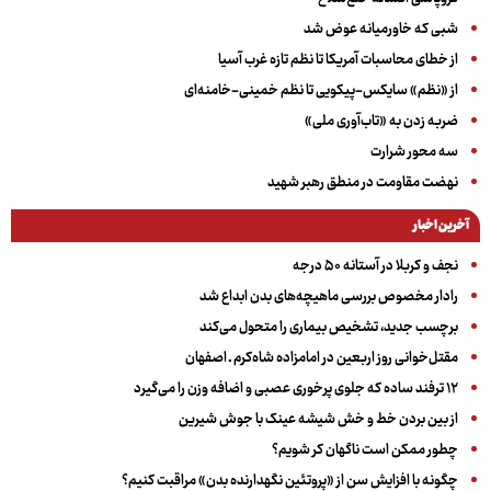
شبی که خاورمیانه عوض شد
از خطای محاسبات آمریکا تا نظم تازه غرب آسیا
از «نظم» سایکس-پیکویی تا نظم خمینی-خامنه‌ای
ضربه زدن به «تاب‌آوری ملی»
سه‌ محور شرارت
نهضت مقاومت در منطق رهبر شهید
آخرین اخبار
نجف و کربلا در آستانه ۵۰ درجه
رادار مخصوص بررسی ماهیچه‌های بدن ابداع شد
برچسب جدید، تشخیص بیماری را متحول می‌کند
مقتل‌خوانی روز اربعین در امامزاده شاه‌کرم ـ اصفهان
۱۲ ترفند ساده که جلوی پرخوری عصبی و اضافه ‌وزن را می‌گیرد
از بین بردن خط و خش شیشه عینک با جوش شیرین
چطور ممکن است ناگهان کر شویم؟
چگونه با افزایش سن از «پروتئین نگهدارنده بدن» مراقبت کنیم؟