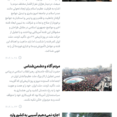
مبعث، در دیدار هزاران نفر از اقشار مختلف مردم با
اشاره به ظرفیت عظیم اسلام برای ایجاد تحولی مانند
صدر اسلام در جامعه امروز بشری و تبدیل جوامع
گرفتارِ جاهلیت و ظلم و زور و ترس و استکبار به جوامع
برخوردار از صلاح و نجات و شرافت، به تبیین ابعاد فتنه
اخیر و مواضع جمهوری اسلامی در مقابل طراحان و
مشوقان این فتنه آمریکایی پرداختند و با تجلیل از
حرکت ملت در روز تاریخی ۲۲ دی، تأکید کردند: ملت
ایران کمر فتنه را شکست اما باید ماهیت و اهداف این
فتنه و عوامل «آموزش‌دیده» و «بازی‌خورده» آن را به
‌خوبی شناخت.
۱۴۰۴.۱۰.۲۸
مردم آگاه و دشمن‌شناس
حضرت آیت‌الله خامنه‌ای، رهبر انقلاب اسلامی در پیامی
ضمن تجلیل از کار بزرگ ملت عظیم‌الشان ایران در
اجتماعات گسترده دیروز و روز تاریخی‌ای که آفریده
شد، تأکید کردند: ملت ایران، خود را و همت و هویت
خود را به رخ دشمنان کشید و این هشداری به
سیاستمداران آمریکا بود که فریبکاری خود را متوقف
کنند و به مزدوران خائن تکیه نکنند.
۱۴۰۴.۱۰.۲۳
اجازه نمی‌دهیم آسیبی به کشور وارد