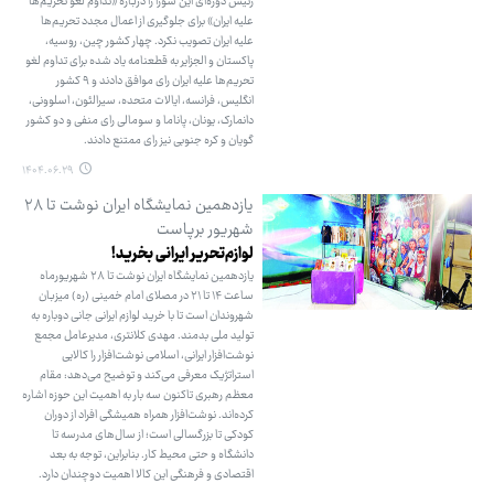
رئیس دوره‌ای این شورا را درباره «تداوم لغو تحریم‌ها
علیه ایران» برای جلوگیری از اعمال مجدد تحریم‌ها
علیه ایران تصویب نکرد. چهار کشور چین، روسیه،
پاکستان و الجزایر به قطعنامه یاد شده برای تداوم لغو
تحریم‌ها علیه ایران رای موافق دادند و ۹ کشور
انگلیس، فرانسه، ایالات متحده، سیرالئون، اسلوونی،
دانمارک، یونان، پاناما و سومالی رای منفی و دو کشور
گویان و کره جنوبی نیز رای ممتنع دادند.
۱۴۰۴.۰۶.۲۹
یازدهمین نمایشگاه ایران نوشت تا ۲۸
شهریور برپاست
لوازم‌تحریر ایرانی بخرید!
یازدهمین نمایشگاه ایران نوشت تا ۲۸ شهریورماه
ساعت ۱۴ تا ۲۱ در مصلای امام خمینی (ره) میزبان
شهروندان است تا با خرید لوازم ایرانی جانی دوباره به
تولید ملی بدمند. مهدی کلانتری، مدیرعامل مجمع
نوشت‌افزار ایرانی، اسلامی نوشت‌افزار را کالایی
استراتژیک معرفی می‌کند و توضیح می‌دهد: مقام
معظم رهبری تاکنون سه بار به اهمیت این حوزه اشاره
کرده‌اند. نوشت‌افزار همراه همیشگی افراد از دوران
کودکی تا بزرگسالی است؛ از سال‌های مدرسه تا
دانشگاه و حتی محیط کار. بنابراین، توجه به بعد
اقتصادی و فرهنگی این کالا اهمیت دوچندان دارد.