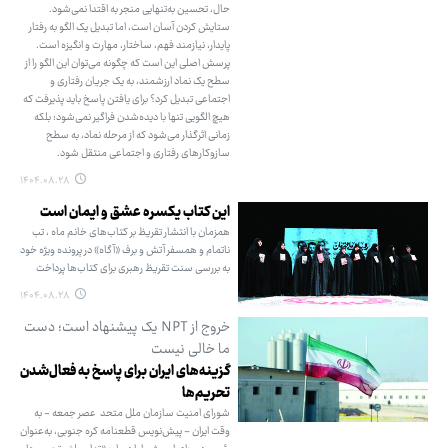
حال، تحسین به‌تنهایی منجر به اقتدا نمی‌شود.
ستایش کردن آسان است، اما تبدیل یک الگو به رفتار
پایدار، نیازمند فهم، ساختار، مهارت و انگیزه است.
پرسش اصلی این است که چگونه می‌توان این الگو را از
سطح یک نماد ارزشمند، به یک جریان رفتاری و
اجتماعی تبدیل کرد؟ برای یافتن پاسخ باید پذیرفت که
هیچ الگویی تنها با دیده‌شدن فراگیر نمی‌شود؛ بلکه
زمانی اثرگذار می‌شود که از مرحله نماد، به سطح
سازوکارهای رفتاری و اجتماعی منتقل شود.
۱۴۰۴.۰۸.۲۸
این کتاب یکسره عشق و ایمان است
همزمان با انتشار تقریظ بر کتاب‌های خانم ماه ، تب
ناتمام و همسفر آتش و برف «آگاه» در پرونده ویژه خود
به بررسی سنت تقریظ رهبری برای کتاب‌ها پرداخت
۱۴۰۴.۰۸.۲۸
خروج از NPT یک پیشنهاد است؛ دست
ما خالی نیست
گزینه‌های ایران برای پاسخ به فعال‌شدن
تحریم‌ها
شورای امنیت سازمان ملل متحد عصر جمعه - به
وقت ایران - پیش‌نویس قطعنامه کره جنوبی، به‌عنوان