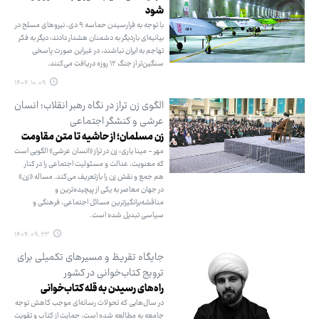
شود
با توجه به فرارسیدن حماسه ۹ دی، نیروهای مسلح در
بیانیه‌ای باردیگر به دشمنان هشدار دادند: دیگر به فکر
تهاجم به ایران نباشند، در غیراین صورت پاسخی
سنگین‌تر از جنگ ۱۲ روزه دریافت می‌کنند.
۱۴۰۴.۱۰.۰۹
الگوی زن تراز در نگاه رهبر انقلاب؛ انسان
عرشی و کنشگر اجتماعی
زن مسلمان؛ از حاشیه تا متن مقاومت
مهر - مینا یاری: زن در تراز «انسان عرشی» الگویی است
که معنویت، عدالت و مسئولیت اجتماعی را در کنار
هم جمع و نقش زن را بازتعریف می‌کند. مساله «زن»
در جهان معاصر به یکی از پیچیده‌ترین و
مناقشه‌برانگیزترین مسائل اجتماعی، فرهنگی و
سیاسی تبدیل شده است.
۱۴۰۴.۰۹.۲۳
جایگاه تقریظ و مسیرهای تکمیلی برای
ترویج کتاب‌خوانی در کشور
راه‌های رسیدن به قله کتاب‌خوانی
در سال‌هایی که تحولات رسانه‌ای موجب کاهش توجه
جامعه به مطالعه شده است، حمایت از کتاب و تقویت