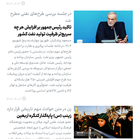
۱۴۰۴.۰۶.۱۲
در جلسه بررسی طرح‌های نفتی مطرح
شد
تاکید رئیس‌جمهور بر افزایش هر چه
سریع‌تر ظرفیت تولید نفت کشور
مسعود پزشکیان، ظهر روز چهارشنبه پنج شهریور
۱۴۰۴، در ادامه جلسات پیگیری و نظارت بر اجرای
طرح‌های مهم دولت، در نشستی با حضور رئیس دفتر
رئیس جمهور، وزیر نفت، رئیس سازمان برنامه و
بودجه، رئیس هیئت عامل صندوق توسعه ملی و
جمعی دیگر از مسئولان مربوطه به بررسی گزارش‌های
سازمان برنامه و بودجه از کیفیت اجرا و میزان پیشرفت
سه طرح مهم افزایش ضربتی ۲۵۰ هزار بشکه‌ای
ظرفیت تولید نفت، جمع‌آوری گازهای مشعل و تهاتر
کالا و تامین کالاهای اساسی پرداختند.
۱۴۰۴.۰۶.۰۷
زن در متن حوادث مهم تاریخی قرار دارد
زینب (س) پایه‌گذار کنگره اربعین
عضو هیئت علمی گروه عرفان و معنویت پژوهشگاه
فرهنگ و اندیشه اسلامی با مرور ابعاد شخصیتی
حضرت زینب (س) و با استناد به بیانات رهبر انقلاب،
خواهر امام‌حسین(ع) را الگویی بی‌بدیل در جهاد روایت