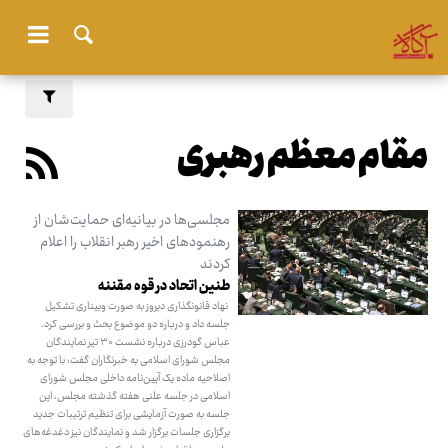
مقام معظم رهبری
مجلسی‌ها در بیانیه‌ای حمایت‌شان از
رهنمودهای اخیر رهبر انقلاب را اعلام
کردند
طنین اتحاد در قوه مقننه
نهاد قانونگذاری دیروز به صورت وبیناری تشکیل
جلسه داد و درباره دو موضوع بحث و بررسی کرد.
عباس گودرزی درباره نشست ۳۰ تیر نمایندگان
مجلس شورای اسلامی به خبرنگاران گفت: با توجه به
اصلاحیه ماده یک آیین‌نامه داخلی مجلس شورای
اسلامی در جلسه علنی هفته گذشته مجلس، این
جلسه به صورت آزمایشی برای تنظیم ترتیبات جدید
برگزاری جلسات برگزار شد و نمایندگان نیز دغدغه‌های