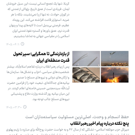
کربلا، تنها یک تجمع انسانی نیست؛ این سیل خروشان
ایمان، فریادی است از عمق تاریخ، پژواکی از تمدنی که
در کوران حوادث، نه تنها از پا نمی‌نشیند، بلکه با هر
ضربه، استوارتر قامت افراشته می‌کند. این رویداد
عظیم، فرصتی بی‌بدیل است تا لایه‌های پیدا و پنهان
قدرت نرم، عمق باورها و گستره نفوذ تمدنی ایران
اسلامی را در مقیاسی جهانی به تماشا بنشینیم.
۱۴۰۵.۰۴.۱۱
از بازدارندگی تا همگرایی؛ سیر تحول
قدرت منطقه‌ای ایران
پس از پیام رهبر انقلاب درباره تفاهم اسلام‌آباد، بیشتر
شخصیت‌های سیاسی، احزاب و تشکل‌ها، سازمان‌ها
و ارگان‌های دولتی و نیروهای مسلح با صدور
بیانیه‌های جداگانه‌ای، تبعیت خود را از فرامین حضرت
آیت‌الله سیدمجتبی حسینی‌خامنه‌ای اعلام کردند. در
این میان بیانیه روز گذشته وزارت دفاع و پشتیبانی
نیروهای مسلح جالب توجه بود.
۱۴۰۵.۰۳.۳۰
حفظ انسجام و وحدت، اصلی‌ترین مسئولیت سیاستمداران است
پنج نکته درباره پیام اخیر رهبر انقلاب
دبیرکل حزب موتلفه اسلامی- تشکلی که از سال ۴۲ و به خواست حضرت روح‌الله برای مبارزه با رژیم پهلوی