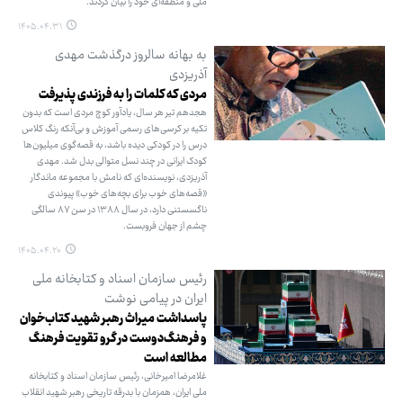
ملی و منطقه‌ای خود را بیان کردند.
۱۴۰۵.۰۴.۳۱
به بهانه سالروز درگذشت مهدی
آذریزدی
مردی که کلمات را به فرزندی پذیرفت
هجدهم تیر هر سال، یادآور کوچ مردی است که بدون
تکیه بر کرسی‌های رسمی آموزش و بی‌آنکه رنگ کلاس
درس را در کودکی دیده باشد، به قصه‌گوی میلیون‌ها
کودک ایرانی در چند نسل متوالی بدل شد. مهدی
آذریزدی، نویسنده‌ای که نامش با مجموعه ماندگار
«قصه‌های خوب برای بچه‌های خوب» پیوندی
ناگسستنی دارد، در سال ۱۳۸۸ در سن ۸۷ سالگی
چشم از جهان فروبست.
۱۴۰۵.۰۴.۲۰
رئیس سازمان اسناد و کتابخانه ملی
ایران در پیامی نوشت
پاسداشت میراث رهبر شهید کتاب‌خوان
و فرهنگ‌دوست در گرو تقویت فرهنگ
مطالعه است
غلامرضا امیرخانی، رئیس سازمان اسناد و کتابخانه
ملی ایران، همزمان با بدرقه تاریخی رهبر شهید انقلاب