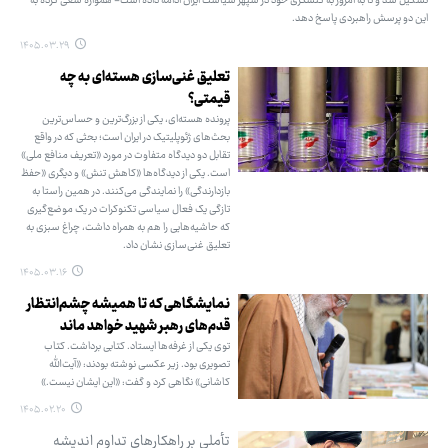
تشکیل شد و تا به امروز به کنشگری خود در سپهر سیاست ایران ادامه داده است- همواره سعی کرده به
این دو پرسش راهبردی پاسخ دهد.
۱۴۰۵.۰۳.۲۹
تعلیق غنی‌سازی هسته‌ای به چه
قیمتی؟
پرونده هسته‌ای، یکی از بزرگ‌ترین و حساس‌ترین
بحث‌های ژئوپلیتیک در ایران است؛ بحثی که در واقع
تقابل دو دیدگاه متفاوت در مورد «تعریف منافع ملی»
است. یکی از دیدگاه‌ها «کاهش تنش» و دیگری «حفظ
بازدارندگی» را نمایندگی می‌کنند. در همین راستا به
تازگی یک فعال سیاسی تکنوکرات در یک موضع‌گیری
که حاشیه‌هایی را هم به همراه داشت، چراغ سبزی به
تعلیق غنی‌سازی نشان داد.
۱۴۰۵.۰۳.۱۶
نمایشگاهی که تا همیشه چشم‌انتظار
قدم‌های رهبر شهید خواهد ماند
توی یکی از غرفه‌ها ایستاد. کتابی برداشت. کتاب
تصویری بود. زیر عکسی نوشته بودند: «آیت‌الله
کاشانی» نگاهی کرد و گفت: «این ایشان نیست.»
۱۴۰۵.۰۲.۲۰
تأملی بر راهکارهای تداوم اندیشه