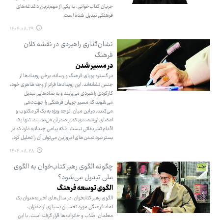
جریان کتاب‌خوانی، به یکی از مهم‌ترین دغدغه‌های
فرهنگی تبدیل شده است.
۱۴۰۴.۰۸.۲۹
نشان‌گذاری راهبردی در نقشه کلان
فرهنگ
در مسیر شدن
در گستره پویای فرهنگ و رسانه، برخی رویدادها از
جنس نشانه‌اند. این رویدادها فراتر از وجه ظاهری خود،
کارکردی راهبردی می‌یابند و به نمادهایی تبدیل
می‌شوند که مسیر جریان فرهنگی را جهت‌دهی
می‌کنند. در این میان، توجه ویژه به یک اثر مکتوب و
امضای ارزشمندی که بر صدر آن می‌نشیند، تنها یک
اقدام تشریفاتی نیست، بلکه پیامی چندلایه دارد که در
بستر نبرد تمدن‌های امروزین می‌توان آن را تحلیل کرد.
۱۴۰۴.۰۸.۲۸
چگونه الگوی رهبر کتاب‌خوان به الگوی
ملی تبدیل می‌شود؟
الگوی توسعه فرهنگ
الگوی رهبر کتابخوان، در سال‌های اخیر به‌عنوان یک
نماد فرهنگی مورد تحسین بسیاری از مدیران،
معلمان، طلاب و خانواده‌ها قرار گرفته است. با این