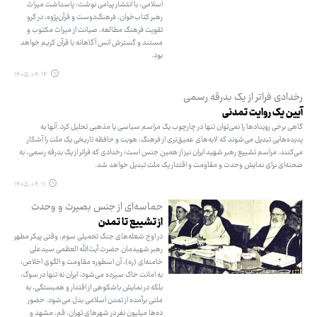
اسلامی، با انتشار پیامی نوشت: پاسداشت میراث
رهبر کتاب‌خوان، فرهنگ‌دوست و قرآن‌پژوه، در گرو
تقویت فرهنگ مطالعه، صیانت از میراث مکتوب و
مستند و گسترش انس آگاهانه با قرآن کریم خواهد
بود.
۱۴۰۵.۰۴.۱۴
رخدادی فراتر از یک بدرقه رسمی
آیین یک روایت تمدنی
گاهی برخی رویدادها را نمی‌توان تنها در چارچوب یک مراسم سیاسی یا مذهبی تحلیل کرد. آنها به
پدیده‌هایی تبدیل می‌شوند که لایه‌های عمیق‌تری از فرهنگ، هویت و حافظه تاریخی یک ملت را آشکار
می‌کنند. مراسم تشییع رهبر شهید ایران نیز از همین جنس است؛ رخدادی که فراتر از یک بدرقه رسمی، به
صحنه‌ای برای نمایش وحدت و مقاومت و اقتدار یک ملت تبدیل خواهد شد.
۱۴۰۵.۰۴.۱۱
حماسه‌ای از جنس بصیرت و وحدت
از تشییع تا تمدن
در اوج شعله‌های جنگ تحمیلی سوم، وقتی پیکر مطهر
رهبر شهیدمان حضرت آیت‌الله العظمی سیدعلی
خامنه‌ای (ره)، آن اسطوره مقاومت و الگوی اخلاص،
به امانت خاک سپرده می‌شود، ایران نه تنها در سوگ،
بلکه در نمایش باشکوهی از اقتدار و همبستگی، به
ملتی برآمده از تمدن اسلامی بدل می‌شود. حضور
ده‌ها میلیون نفر در شهرهای تهران، قم، مشهد و