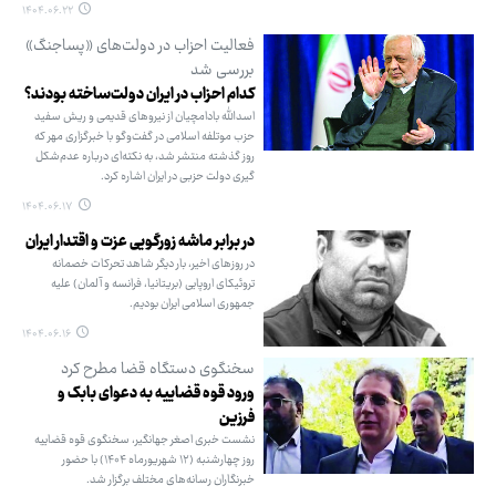
۱۴۰۴.۰۶.۲۲
فعالیت احزاب در دولت‌های «پساجنگ»
بررسی شد
کدام احزاب در ایران دولت‌ساخته بودند؟
اسدالله بادامچیان از نیروهای قدیمی و ریش سفید
حزب موتلفه اسلامی در گفت‌وگو با خبرگزاری مهر که
روز گذشته منتشر شد، به نکته‌ای درباره عدم‌شکل
گیری دولت حزبی در ایران اشاره کرد.
۱۴۰۴.۰۶.۱۷
در برابر ماشه زورگویی عزت و اقتدار ایران
در روزهای اخیر، بار دیگر شاهد تحرکات خصمانه
تروئیکای اروپایی (بریتانیا، فرانسه و آلمان) علیه
جمهوری اسلامی ایران بودیم.
۱۴۰۴.۰۶.۱۶
سخنگوی دستگاه قضا مطرح کرد
ورود قوه قضاییه به دعوای بابک و
فرزین
نشست خبری اصغر جهانگیر، سخنگوی قوه قضاییه
روز چهارشنبه (۱۲ شهریورماه ۱۴۰۴) با حضور
خبرنگاران رسانه‌های مختلف برگزار شد.