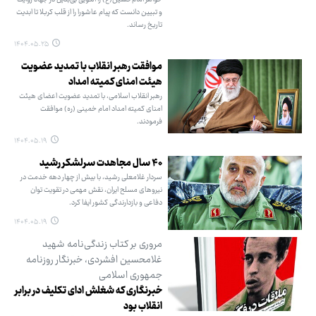
و تبیین دانست که پیام عاشورا را از قلب کربلا تا ابدیت
تاریخ رساند.
۱۴۰۴.۰۵.۲۵
موافقت رهبر انقلاب با تمدید عضویت
هیئت امنای کمیته امداد
رهبر انقلاب اسلامی، با تمدید عضویت اعضای هیئت
امنای کمیته امداد امام خمینی (ره) موافقت
فرمودند.
۱۴۰۴.۰۵.۱۹
۴۰ سال مجاهدت سرلشکر رشید
سردار غلامعلی رشید، با بیش از چهار دهه خدمت در
نیروهای مسلح ایران، نقش مهمی در تقویت توان
دفاعی و بازدارندگی کشور ایفا کرد.
۱۴۰۴.۰۵.۱۹
مروری بر کتاب زندگی‌نامه شهید
غلامحسین افشردی، خبرنگار روزنامه
جمهوری اسلامی
خبرنگاری که شغلش ادای تکلیف در برابر
انقلاب بود