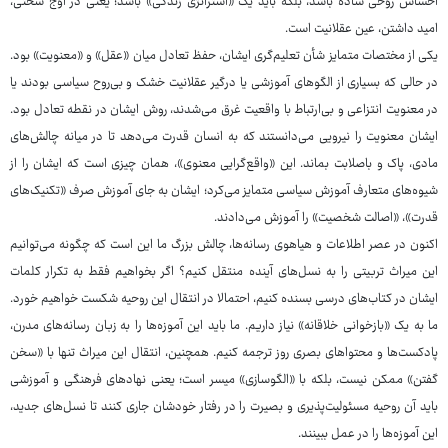
احساس روحی ساده باشد، بلکه باید یک «استراتژی زندگی» باشد؛ یعنی در اوج سختی،
امید داشتن، عین عقلانیت است.
یکی از مختصات متمایز شأن تعلیم‌گری ایشان، حفظ تعادل میان «عقل» و «معنویت» بود.
در حالی که بسیاری از الگوهای آموزشی یا درگیر عقلانیت خشک و بی‌روح سیاسی بودند یا
در معنویت انتزاعی و بی‌ارتباط با واقعیت غرق می‌شدند، روش ایشان در نقطه تعادل بود.
ایشان معنویت را نیرویی می‌دانستند که به انسان قدرت می‌دهد تا در میانه چالش‌های
مادی، پاک و باصلابت بماند. این «واقع‌گرایی معنوی»، همان چیزی است که ایشان را از
شیوه‌های متعارف آموزش سیاسی متمایز می‌کرد؛ ایشان به جای آموزش صرف «تکنیک‌های
قدرت»، «اصالت شخصیت» را آموزش می‌دادند.
اکنون در عصر اطلاعات و هیاهوی رسانه‌ها، چالش بزرگ ما این است که چگونه می‌توانیم
این میراث تربیتی را به نسل‌های آینده منتقل کنیم؟ اگر بخواهیم فقط به تکرار کلمات
ایشان در کتاب‌های درسی بسنده کنیم، احتمالا در انتقال این روحیه شکست خواهیم خورد.
ما به یک «بازخوانی خلاقانه» نیاز داریم. ما باید این آموزه‌ها را به زبان رسانه‌های مدرن،
پادکست‌ها و محتواهای بصری روز ترجمه کنیم. همچنین، انتقال این میراث تنها با «سخن
گفتن» ممکن نیست، بلکه با «الگوسازی» میسر است؛ یعنی نهادهای فرهنگی و آموزشی
باید آن روحیه مسئولیت‌پذیری و بصیرت را در رفتار خودشان جاری کنند تا نسل‌های جدید،
این آموزه‌ها را در عمل ببینند.