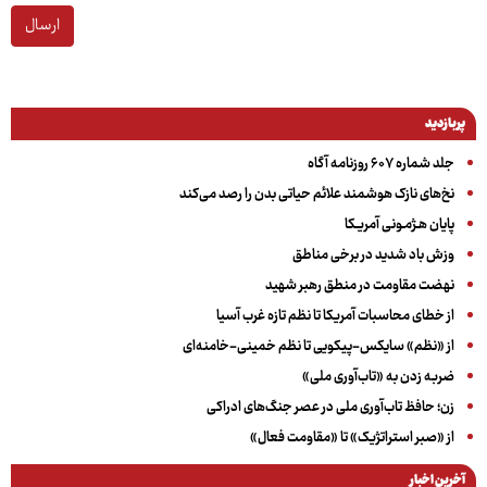
ارسال
پربازدید
جلد شماره ۶۰۷ روزنامه آگاه
نخ‌های نازک هوشمند علائم حیاتی بدن را رصد می‌کند
پایان هـژمـونی آمریـکا
وزش باد شدید در برخی مناطق
نهضت مقاومت در منطق رهبر شهید
از خطای محاسبات آمریکا تا نظم تازه غرب آسیا
از «نظم» سایکس-پیکویی تا نظم خمینی-خامنه‌ای
ضربه زدن به «تاب‌آوری ملی»
زن؛ حافظ تاب‌آوری ملی در عصر جنگ‌های ادراکی
از «صبر استراتژیک» تا «مقاومت فعال»
آخرین اخبار