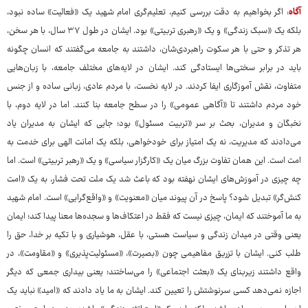
آگاه
: اگر بخواهیم به دقت بررسی کنیم، تعلیم‌گری امام شهید یک «فعالیت» ساده نبود،
بلکه یک «سبک زندگی» و یک «رهبری تربیتی» بود. ایشان در طول ۳۷ سال، با هر سخن،
هر تذکر و حتی با هر سکوت راهبردی‌شان، داشتند به جامعه می‌گفتند که انسان چگونه
باید در برابر سختی‌ها ایستادگی کند. ایشان در لایه‌های مختلف جامعه، با زبان‌هایی
متفاوت، نقش آموزگاری ایفا کردند. در لایه نخست، با مردم عادی، زبانی ساده و از جنس
خود مردم داشتند تا «آگاهی عمومی» را در سطح جامعه بنا کنند. اما در لایه دوم، با
نخبگان و مدیران، بحث بر سر «تربیت مسئول» بود؛ جایی که ایشان به مدیران یاد
می‌دادند که مدیریت، نه یک امتیاز برای خودخواهی، بلکه یک امانت الهی برای خدمت به
امت است. این همان تفاوت بزرگ میان یک «کارگزار سیاسی» و یک «رهبر تربیتی» است. اما
چه چیزی در آموزش‌های ایشان نهفته بود که باعث شد یک ملت تحت فشار، به یک «امت
کنش‌گر» تبدیل شود؟ پاسخ در آن پیوند میان «معنویت» و «واقع‌گرایی» است. امام شهید
به ما آموختند که ایمان، چیزی نیست که فقط در اعتکاف‌ها و سجده‌ها معنا پیدا کند؛ ایمان
یعنی وقتی در میدان زندگی و سیاست هستی، با عقل، هوشیاری و با تکیه بر خدا، حق را
طلب کنی. ایشان با تزریق مفاهیمی چون «بصیرت»، «مسئولیت‌پذیری» و «مقاومت»، در
واقع داشتند زیربنای یک «بعثت اجتماعی» را می‌ساختند؛ یعنی بیداری جمعی که دیگر
اجازه نمی‌دهد کسی سرنوشتش را تعیین کند. ایشان به ما یاد دادند که «امید» نباید یک