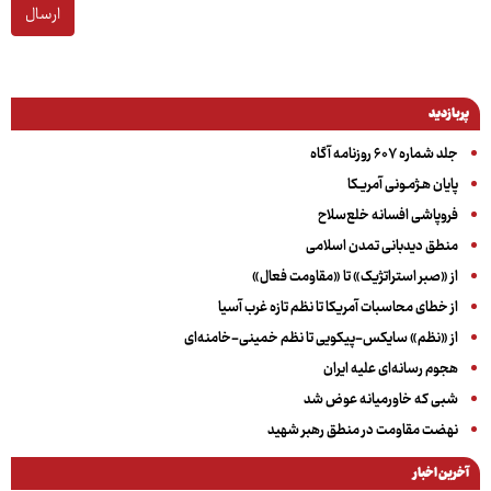
ارسال
پربازدید
جلد شماره ۶۰۷ روزنامه آگاه
پایان هـژمـونی آمریـکا
فروپاشی افسانه خلع‌سلاح
منطق دیدبانی تمدن اسلامی
از «صبر استراتژیک» تا «مقاومت فعال»
از خطای محاسبات آمریکا تا نظم تازه غرب آسیا
از «نظم» سایکس-پیکویی تا نظم خمینی-خامنه‌ای
هجوم رسانه‌ای علیه ایران
شبی که خاورمیانه عوض شد
نهضت مقاومت در منطق رهبر شهید
آخرین اخبار