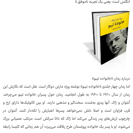
انگلس است؛ یعنی یک تجربه ناموفق.»
درباره رمان «خانواده تیبو»
اما رمان چهار جلدی «خانواده تیبو» نوشته روژه مارتن دوگار است. نقل است که نگارش این
رمان از سال ۱۹۲۰ تا ۱۹۴۰ به طول انجامید. رمان حول پسران خانواده تیبو می‌چرخد:
آنتوان و ژاک. آنها پدری به‌شدت سخت‌گیر و مذهبی دارند. او بین کاتولیک‌ها دارای ارج و
قرب فراوان است و اصلا دلش نمی‌خواهد پسرها اعتبارش را لکه‌دار کنند. آنتوان در
چارچوب ارزش‌های پدر زندگی می‌کند اما ژاک که ذاتا سرکش است، مرتکب عصیانی بزرگ
می‌شود. او با پسر یک خانواده پروتستان طرح رفاقت می‌ریزد؛ آن هم زمانی که کلیسا رابطه