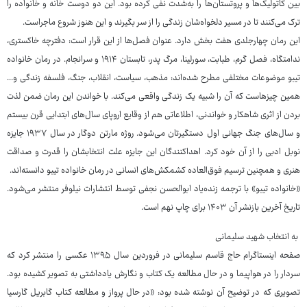
بین کاتولیک‌ها و پروتستان‌ها را به‌شدت نفی کرده بود. این دو دوست خانه و خانواده را
ترک می‌کنند تا در مسیر دلخواه‌شان زندگی را از سر بگیرند و این هنوز شروع ماجراست.
این رمان چهارجلدی هفت بخش دارد. عنوان فصل‌ها از این قرار است: دفترچه خاکستری،
ندامتگاه، فصل گرم، طبابت، سورلینا، مرگ پدر، تابستان ۱۹۱۴ و سرانجام. در رمان خانواده
تیبو موضوعات مختلفی مطرح شده‌اند: مذهب، سیاست، انقلاب، جنگ، فلسفه زندگی و...
همین چیزهاست که آن را شبیه یک زندگی واقعی می‌کند. با خواندن این رمان ضمن لذت
بردن از اثری شاهکار و خواندنی، اطلاعاتی هم از وقایع اروپای سال‌های ابتدایی قرن بیستم
و سال‌های جنگ جهانی اول دستگیرتان می‌شود. روژه مارتن دوگار در سال ۱۹۳۷ جایزه
نوبل ادبی را از آن خود کرد. اهداکنندگان این جایزه علت انتخابشان را قدرت و صداقت
هنری و همچنین ترسیم فوق‌العاده کشمکش‌های انسانی در رمان خانواده تیبو دانسته‌اند.
«خانواده تیبو» با ترجمه زنده‌یاد ابوالحسن نجفی توسط انتشارات نیلوفر منتشر می‌شود.
تاریخ آخرین بازنشر آن ۱۴۰۳ برای چاپ نهم است.
به انتخاب شهید سلیمانی
صفحه اینستاگرام حاج قاسم سلیمانی در فروردین سال ۱۳۹۵ عکسی را منتشر کرد که
سردار را در هواپیما و در حال مطالعه یک کتاب و نگارش یادداشتی به تصویر کشیده بود.
تصویری که در توضیح آن نوشته شده بود: «در حال پرواز و مطالعه کتاب گابریل گارسیا