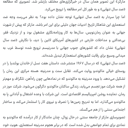
مارکز.» این تصویر همان سال در خبرگزاری‌های مختلف بازنشر شد. تصویری که مطالعه
«صد سال تنهایی» و به طور کل امر مطالعه را ترویج می‌کرد.
اما چرا سردار به «صد سال تنهایی» توجه نشان داده بود؟ به نظر می‌رسد وجه ضد
استعماری این شاهکار تاریخ ادبیات جهان دلیلی برای این امر باشد. مارکز که پیش از شهرت
جهانی به عنوان رمان‌نویس، سال‌ها به کار روزنامه‌نگاری مشغول بود و از نزدیک فقر،
بی‌عدالتی و مداخلات خارجی در کشورهای آمریکای لاتین را دید، با نگارش «صد سال
تنهایی» نشان داد که کشورهای جنوب جهانی با مدرنیسم ترویج شده توسط غرب به
میدانی وسیع برای رقابت کشورهای استعمارگر تبدیل شده‌اند.
«صد سال تنهایی» که در سال ۱۹۶۷ منتشر شد، داستان هفت نسل از خاندان بوئندیا را در
روستای خیالی ماکوندو روایت می‌کند. تقابل سنت و مدرنیته هسته مرکزی این رمان را
تشکیل می‌دهد. با ورود مدرنیته به ماکوندو که در نمادهایی چون راه‌آهن، تلگراف و مهم‌تر
از همه شرکت موز تجسم می‌یابد، زندگی ساکنان ماکوندو دگرگون می‌شود. شرکت موز در
رمان، نماینده روشن امپریالیسم اقتصادی است. این شرکت با وعده اشتغال و آبادانی پا به
ماکوندو می‌گذارد، اما به تدریج زمین‌ها را تصرف و نیروی کار را استثمار می‌کند و ساختار
اجتماعی سنتی را از هم می‌گسلد.
تصویرسازی مارکز از جامعه سنتی در حال زوال، چنان ماندگار از کار درآمده که ماکوندو به
نمادی برای تمام جوامعی بدل شده است که در برابر هجوم مدرنیته استعماری، هویت خود