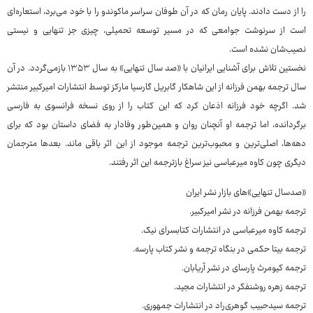
را از دست دادند. پایان رمان که در آن طوفان سراسر ماکوندو را با خود می‌برد، استعاره‌ای
است از سرنوشت جوامعی که در مسیر توسعه تحمیلی، چیزی جز تنهایی و نیستی
نصیب‌شان نشده است.
نخستین تلاش برای آشنایی ایرانیان با «صد سال تنهایی» به سال ۱۳۵۳ بازمی‌گردد. در آن
سال ترجمه بهمن فرزانه از این شاهکار گابریل گارسیا مارکز توسط انتشارات امیرکبیر منتشر
شد. اگرچه خود فرزانه اذعان کرد که این کتاب را از روی نسخه فرانسوی به فارسی
برگردانده، اما ترجمه او آنچنان روان و همین‌طور وفادار به فضای داستان بود که برای
دهه‌ها، اصلی‌ترین و محبوب‌ترین ترجمه موجود از این اثر باقی ماند. بعدها مترجمان
دیگری چون کاوه میرعباسی نیز سراغ بازترجمه این اثر رفتند.
«صدسال تنهایی»های بازار نشر ایران
ترجمه بهمن فرزانه در نشر امیرکبیر.
ترجمه کاوه میرعباسی در انتشارات کتابسرای نیک.
ترجمه بیتا حکمی در بنگاه ترجمه و نشر کتاب پارسه.
ترجمه کیومرث پارسای در نشر آریابان.
ترجمه زهره روشنفکر در انتشارات مجید.
ترجمه سیدحبیب گوهری‌راد در انتشارات جمهوری.