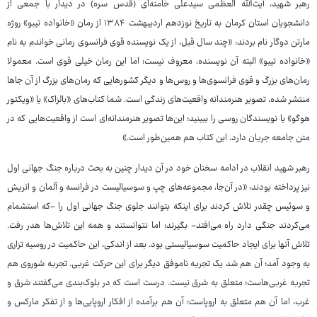
رهبر شهید، آیت‌الله العظمی سیدعلی خامنه‌ای (قدس سره) در دیدار با جمعی از
دانشجویان استان کرمان به تاریخ نوزدهم اردیبهشت ۱۳۸۴ از رمان «خانواده تیبو» روژه
مارتن دوگار نام بردند: «چند سال قبل، از یک نویسنده قوی فرانسوی رمانی خواندم به نام
«خانواده تیبو» البته آن نویسنده، معروف نیست؛ اما این رمان خیلی قوی است. معمولا
رمان‌های بزرگ و قوی فرانسوی‌ها و روس‌ها و دیگر کشورهایی که رمان‌های بزرگ از آن جاها
منتشر شده، تصویر هنرمندانه واقعیت‌های زندگی است. شما کتاب‌های «بالزاک» یا «ویکتور
هوگو» یا نویسندگان روسی را ببینید؛ این‌ها تصویر هنرمندانه‌ای است از واقعیت‌هایی که در
متن جامعه جریان دارد. این کتاب هم همین‌طور است.»
رهبر شهید انقلاب در ادامه سخنان خود در آن دیدار چنین به بحث درباره جنگ جهانی اول
نیز پرداخته بودند: «در آن‌جا، مجموعه‌های چپ و سوسیالیست در فرانسه و آلمان و اتریش
و سوئیس چقدر تلاش کردند برای اینکه بتوانند جلوی جنگ جهانی اول را -که استشمام
می‌کردند جنگی دارد راه می‌افتد- بگیرند؛ اما نتوانستند و همه این تلاش‌ها هدر رفت.
تلاش آنها برای ایجاد حاکمیت سوسیالیستی بود. بعد از اندکی، این حاکمیت در روسیه تزاری
به وجود آمد؛ آن هم شد یک تجربه ناموفق دیگر برای این حرکت غربی. تجربه شوروی هم
تجربه غربی‌هاست؛ متعلق به شرق نیست. درست است که در بلوک‌بندی می‌گفتند شرق و
غرب، اما آن هم متعلق به اروپاست؛ آن هم برآمده از افکار اروپایی‌ها و از تفکر مارکس و