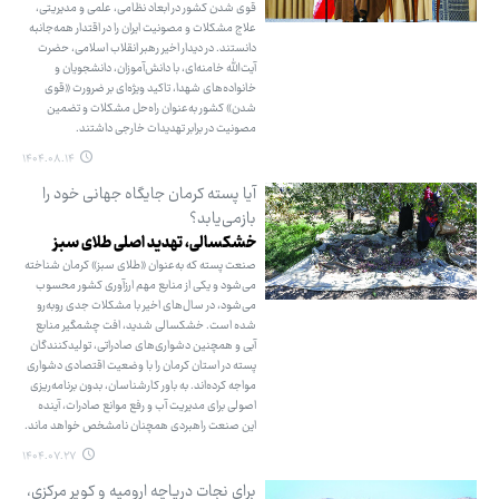
قوی شدن کشور در ابعاد نظامی، علمی و مدیریتی،
علاج مشکلات و مصونیت ایران را در اقتدار همه‌جانبه
دانستند. در دیدار اخیر رهبر انقلاب اسلامی، حضرت
آیت‌الله خامنه‌ای، با دانش‌آموزان، دانشجویان و
خانواده‌های شهدا، تاکید ویژه‌ای بر ضرورت «قوی
شدن» کشور به‌عنوان راه‌حل مشکلات و تضمین
مصونیت در برابر تهدیدات خارجی داشتند.
۱۴۰۴.۰۸.۱۴
آیا پسته کرمان جایگاه جهانی خود را
بازمی‌یابد؟
خشکسالی، تهدید اصلی طلای سبز
صنعت پسته که به‌عنوان «طلای سبز» کرمان شناخته
می‌شود و یکی از منابع مهم ارزآوری کشور محسوب
می‌شود، در سال‌های اخیر با مشکلات جدی روبه‌رو
شده است. خشکسالی شدید، افت چشمگیر منابع
آبی و همچنین دشواری‌های صادراتی، تولیدکنندگان
پسته در استان کرمان را با وضعیت اقتصادی دشواری
مواجه کرده‌اند. به باور کارشناسان، بدون برنامه‌ریزی
اصولی برای مدیریت آب و رفع موانع صادرات، آینده
این صنعت راهبردی همچنان نامشخص خواهد ماند.
۱۴۰۴.۰۷.۲۷
برای نجات دریاچه ارومیه و کویر مرکزی،