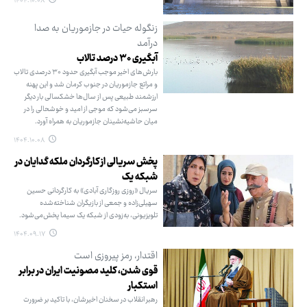
۱۴۰۴.۱۰.۰۸
زنگوله حیات در جازموریان به صدا
درآمد
آبگیری ۳۰ درصد تالاب
بارش‌های اخیر موجب آبگیری حدود ۳۰ درصدی تالاب
و مراتع جازموریان در جنوب کرمان شد و این پهنه
ارزشمند طبیعی پس از سال‌ها خشکسالی بار دیگر
سرسبز می‌شود که موجی از امید و خوشحالی را در
میان حاشیه‌نشینان جازموریان به همراه آورد.
۱۴۰۴.۱۰.۰۸
پخش سریالی از کارگردان ملکه گدایان در
شبکه یک
سریال «روزی روزگاری آبادی» به کارگردانی حسین
سهیلی‌زاده و جمعی از بازیگران شناخته‌شده
تلویزیونی، به‌زودی از شبکه یک سیما پخش‌می‌شود.
۱۴۰۴.۰۹.۱۷
اقتدار، رمز پیروزی است
قوی شدن، کلید مصونیت ایران در برابر
استکبار
رهبر انقلاب در سخنان اخیرشان، با تاکید بر ضرورت