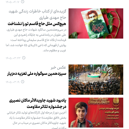
۱۴۰۵.۰۴.۱۷
گزیده‌ای از کتاب خاطرات زندگی شهید
حاج مهدی طیاری
هیچ‌کس مثل حاج قاسم تو را نشناخت
در سی‌وهشتمین سالگرد شهادت حاج مهدی طیاری،
علی علویان در یادداشتی به جایگاه راهبردی این
فرمانده از نگاه حاج قاسم سلیمانی پرداخته است؛
روایتی از قهرمانی که ناجی «کربلای ۵» خوانده شد، اما
غریب و مظلوم ماند.
۱۴۰۵.۰۳.۲۳
عکس خبر
سیزدهمین سوگواره ملی تعزیه ده‌زیار
۱۴۰۵.۰۳.۱۹
یادبود شهید جاویدالاثر ماکان نصیری
در جشنواره تئاتر مقاومت
آخرین دور از مرحله اول کارگاه‌های تولید تئاتر خیابانی
بخش «افق مقاومت» جشنواره تئاتر مقاومت با یاد
شهید جاویدالاثر ماکان نصیری در میناب در حال
برگزاری است.