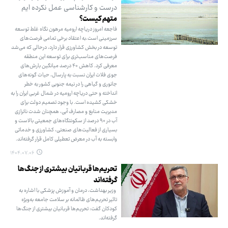
درست و کارشناسی عمل نکرده ‌ایم
متهم کیست؟
فاجعه امروز دریاچه ارومیه مرهون نگاه غلط توسعه
سرزمینی است.به اعتقاد برخی تمامی فرصت‌های
توسعه در بخش کشاورزی قرار دارد، درحالی که می‌شد
فرصت‌های مناسب‌تری برای توسعه این منطقه
معرفی کرد. کاهش ۴۰ درصد میانگین بارش‌های
جوی فلات ایران نسبت به پارسال، حیات گونه‌های
جانوری و گیاهی را در نیمه جنوبی کشور به خطر
انداخته و حتی دریاچه ارومیه در شمال غربی ایران را به
خشکی کشیده است. با وجود تصمیم دولت برای
مدیریت منابع و مصارف آبی، همچنان شدت ناترازی
آب در ۹۰ درصد از سکونتگاه‌های جمعیتی بالاست و
بسیاری از فعالیت‌های صنعتی، کشاورزی و خدماتی
وابسته به آب در معرض تعطیلی کامل قرار گرفته‌اند.
۱۴۰۴.۰۷.۰۶
تحریم‌ها قربانیان بیشتری از جنگ‌ها
گرفته‌اند
وزیر بهداشت، درمان و آموزش پزشکی با اشاره به
تاثیر تحریم‌های ظالمانه بر سلامت جامعه به‌ویژه
کودکان گفت: تحریم‌ها قربانیان بیشتری از جنگ‌ها
گرفته‌اند.