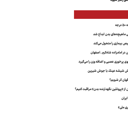
ق رهبر شهید
جه
ماهیچه‌های بدن ابداع شد
 بیماری را متحول می‌کند
 در امامزاده شاه‌کرم ـ اصفهان
خش شیشه عینک با جوش شیرین
هان کر شویم؟
از «پروتئین نگهدارنده بدن» مراقبت کنیم؟
یران
ری ملی»