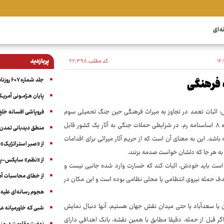
ه ای
کد مطلب:
۲۲٬۳۹۸
پربازدید
جلد شماره ۶۰۷ روزنامه آگاه
 فرهنگی
پایان هـژمـونی آمریـک
 اثبات تعمد در تجاوز به میراث فرهنگی حین جنگ تحمیلی سوم
فروپاشی افسانه خلع
یکی از موانع جدی پیگیری‌های حقوقی پس از جنگ خواهد بود. چرا که مطابق ماده ۸ اساسنامه رم، در شرایطی حملات جنگی به آثار یک کشور قابل
منطق دیدبانی تمدن 
شد. این به معنای آن است که از حریم آثار میراثی برای اقدامات
از «صبر استراتژیک» 
 به هر جا که دلشان خواست صدمه بزنند.
از «نظم» سایکس-پیک
ب دیده است باید خودش، اثبات کند که خسارت وارد شده جانبی نیست و
از خطای محاسبات آمری
ف حمله نیروی انتظامی یا محلی نظامی بوده است و این مکان در
هجوم رسانه‌ای علیه ا
ن یا سعدآباد یا حتی میدان نقش جهان هستیم، آنها دنبال نمایش
شبی که خاورمیانه 
 اگر قبل از حمله، دقیقا مطابق با همین نقشه، بانک اهدافی دارای