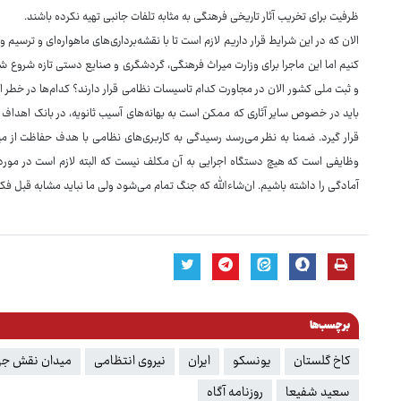
ظرفیت برای تخریب آثار تاریخی فرهنگی به مثابه تلفات جانبی تهیه نکرده باشند.
الان که در این شرایط قرار داریم لازم است تا با نقشه‌برداری‌های ماهواره‌ای و ترسیم 
کنیم اما این ماجرا برای وزارت میراث فرهنگی، گردشگری و صنایع دستی تازه شروع شد
و ثبت ملی کشور الان در مجاورت کدام تاسیسات نظامی قرار دارند؟ کدام‌ها در خطر اح
باید در خصوص سایر آثاری که ممکن است به بهانه‌های آسیب ثانویه، در بانک اهداف قر
قرار گیرد. ضمنا به نظر می‌رسد رسیدگی به کاربری‌های نظامی با هدف حفاظت از میر
وظایفی است که هیچ دستگاه اجرایی به آن مکلف نیست که البته لازم است در مورد آن 
آمادگی را داشته باشیم. ان‌شاءالله که جنگ تمام می‌شود ولی ما نباید مشابه قبل فکر
برچسب‌ها
کاخ گلستان
یونسکو
ایران
نیروی انتظامی
میدان نقش جه
سعید شفیعا
روزنامه آگاه