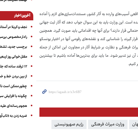
نهضت مقاومت در منط
واقعی آسیب‌های وارده به آثار کشور، مستندات‌سازی‌های لازم را آماده
آخرین اخبار
ه است. این وزارت باید به این سوال جواب دهد که آثار ثبت جهانی
نجف و کربلا در آستانه ۵۰ در
تمالی قرار دارند؟ برای آنها چه اقداماتی باید صورت گیرد. همچنین
رادار مخصوص بررسی 
ار گیرند را شناسایی کند و نقشه‌های رقومی آنها در اختیار یونسکو
برچسب جدید، تشخیص
اث فرهنگی و نظارت بر شرایط آثار در مجاورت این اماکن از جمله
نیز تدبیر شود. ما باید برای بدترین‌ها آماده باشیم تا بیشترین
مقتل‌خوانی روز اربعین
 کنیم.
۱۲ ترفند ساده که جلوی پرخوری عصبی و اضافه ‌وزن را می‌گیرد
از بین بردن خط و 
چطور ممکن است ناگ
چگونه با افزایش سن 
هجوم رسانه‌ای علیه ا
ضربه زدن به «تاب‌آو
ان
وزارت میراث فرهنگی
رژیم صهیونیستی