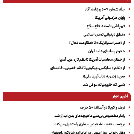
جلد شماره ۶۰۷ روزنامه آگاه
پایان هـژمـونی آمریـکا
فروپاشی افسانه خلع‌سلاح
منطق دیدبانی تمدن اسلامی
از «صبر استراتژیک» تا «مقاومت فعال»
هجوم رسانه‌ای علیه ایران
از خطای محاسبات آمریکا تا نظم تازه غرب آسیا
از «نظم» سایکس-پیکویی تا نظم خمینی-خامنه‌ای
ضربه زدن به «تاب‌آوری ملی»
شبی که خاورمیانه عوض شد
آخرین اخبار
نجف و کربلا در آستانه ۵۰ درجه
رادار مخصوص بررسی ماهیچه‌های بدن ابداع شد
برچسب جدید، تشخیص بیماری را متحول می‌کند
مقتل‌خوانی روز اربعین در امامزاده شاه‌کرم ـ اصفهان