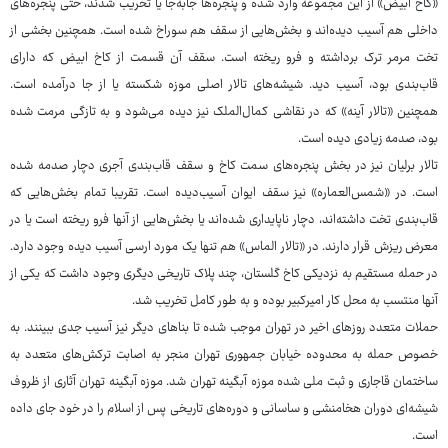
«کاخ ابیض» از این مجموعه وارد شده و پنجره‌ها جابه‌جا یا تخریب شدند، حتی پنجره‌های
داخلی هم آسیب دیده‌اند و بخش‌هایی از سقف هم سوراخ شده است. همچنین بخشی از
تخت مرمر ترک برداشته و فرو ریخته است. سقف آن قسمت از کاخ ابیض که دارای
قاب‌بندی بود، آسیب دید. شیشه‌های تالار اصلی موزه شکسته یا از جا درآمده است.
همچنین «تالار آینه» که در نقاشی کمال‌الملک نیز دیده می‌شود و به تازگی مرمت شده
بود، صدمه زیادی دیده است.
تالار برلیان نیز در بخش پنجره‌های سمت کاخ و سقف قاب‌بندی آجری دچار صدمه شده
است. در «شمس‌العماره» نیز سقف ایوان آسیب‌دیده است. تقریبا تمام بخش‌هایی که
قاب‌بندی تخت داشته‌اند، دچار ناپایداری شده‌اند یا بخش‌هایی از آنها فرو ریخته است یا در
معرض ریزش قرار دارند. در «تالار الماس» هم تنها یک مورد ارسی آسیب دیده وجود دارد.
در حمله مستقیم به نزدیکی کاخ گلستان، چند پلاک تاریخی دیگری وجود داشت که یکی از
آنها منتسب به محل کار امیرکبیر بوده و به طور کامل تخریب شد.
حملات متعدد روزهای اخیر در تهران موجب شده تا بناهای دیگر نیز آسیب جدی ببینند. به
خصوص حمله به محدوده خیابان جمهوری تهران منجر به اصابت ترکش‌های متعدد به
ساختمان قاجاری و ثبت ملی شده موزه آبگینه تهران شد. موزه آبگینه تهران آثاری از ظروف
شیشه‌ای دوران هخامنشی و ساسانی و دوره‌های تاریخی پس از اسلام را در خود جای داده
است.