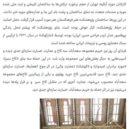
کارکنان موزه آبگینه تهران از حجم برخورد ترکش‌ها به ساختمان تاریخی و ثبت ملی شده
موزه و صدمات متعدد به نمای ساختمان و پشت بام این بنا و جداره‌های موزه خبر دادند.
در این روزها، ساختمان پژوهشکده هنر فرهنگستان هنر مورد آسیب قرار گرفت. محل اصابت
در حیاط پژوهشکده، کنار حوض بوده است. بنای پژوهشکده که پیشتر محل زندگی
پروفسور عدل (پدر جراحی مدرن ایران) بوده، توسط «مارکوف» در سال ۱۹۳۱ با ترکیبی از
سبک معماری روسی و تزیینات ایرانی ساخته شده است.
فردای آن روز نیز، حریم مجموعه سعدآباد، سه کاخ و عمارت، خسارت سازه‌ای جدی دیده و
آسیب‌هایی به دیگر بخش‌های این مجموعه وارد شد. در این حمله سه بنای «کاخ سبز»،
«موزه برادران امیدوار» و «کوشک» (عمارت والی) در اثر موج انفجارها، خسارت سازه‌ای
جدی دید. کاخ سبز، قدیمی‌ترین کاخ دوره پهلوی و یکی از زیباترین کاخ‌های مجموعه
سعدآباد محسوب می‌شود. عمارت آجری که در مقابل کاخ سبز و بر فراز پله‌ها دیده
می‌شود نیز در اثر حمله به حریم سعدآباد، خسارت سازه‌ای جدی دید.