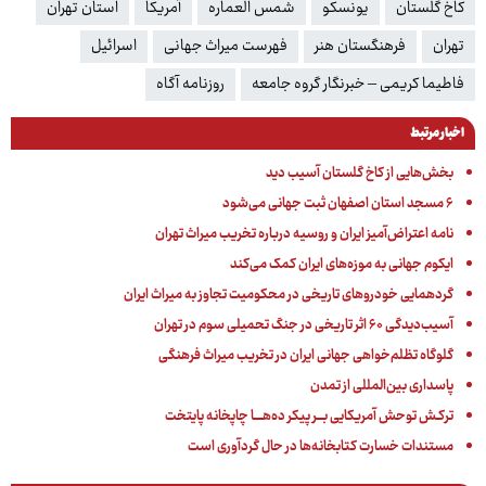
کاخ گلستان
یونسکو
شمس العماره
آمریکا
استان تهران
تهران
فرهنگستان هنر
فهرست میراث جهانی
اسرائیل
فاطیما کریمی – خبرنگار گروه جامعه
روزنامه آگاه
اخبار مرتبط
بخش‌هایی از کاخ گلستان آسیب دید
۶ مسجد استان اصفهان ثبت جهانی می‌شود
نامه اعتراض‌آمیز ایران و روسیه درباره تخریب میراث تهران
ایکوم جهانی به موزه‌های ایران کمک می‌کند
گردهمایی خودروهای تاریخی در محکومیت تجاوز به میراث ایران
آسیب‌دیدگی ۶۰ اثر تاریخی در جنگ تحمیلی سوم در تهران
گلوگاه تظلم‌خواهی جهانی ایران در تخریب میراث فرهنگی
پاسداری بین‌المللی از تمدن
ترکـش توحش آمریکایی بـــر پیکر ده‌هــــا چاپخانه پایتخت
مستندات خسارت کتابخانه‌ها در حال گردآوری است