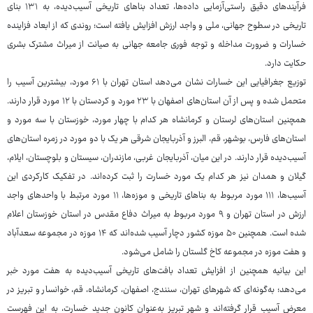
فرآیندهای دقیق راستی‌آزمایی داده‌ها، تعداد بناهای تاریخی آسیب‌دیده، به ۱۳۱ بنای
تاریخی در سطوح جهانی، ملی و واجد ارزش افزایش یافته است؛ روندی که از ابعاد فزاینده
خسارات و ضرورت مداخله و توجه فوری جامعه جهانی به صیانت از میراث مشترک بشری
حکایت دارد.
توزیع جغرافیایی این خسارات نشان می‌دهد استان تهران با ۶۱ مورد، بیشترین آسیب را
متحمل شده و پس از آن استان‌های اصفهان با ۲۳ مورد و کردستان با ۱۲ مورد قرار دارند.
همچنین استان‌های لرستان و کرمانشاه هر کدام با چهار مورد، خوزستان با سه مورد و
استان‌های فارس، بوشهر، قم، البرز و آذربایجان شرقی هر یک با دو مورد در زمره استان‌های
آسیب‌دیده قرار دارند. در این میان، آذربایجان غربی، مازندران، سیستان و بلوچستان، ایلام،
گیلان و همدان نیز هر کدام یک مورد خسارت را ثبت کرده‌اند. در تفکیک کارکردی این
آسیب‌ها، ۱۱۱ مورد مربوط به بناهای تاریخی و موزه‌ها، ۱۱ مورد مرتبط با واحدهای واجد
ارزش در استان تهران و ۹ مورد مربوط به میراث دفاع مقدس در استان خوزستان اعلام
شده است. همچنین ۵۰ موزه کشور دچار آسیب شده‌اند که ۱۴ موزه در مجموعه سعدآباد
و هفت موزه در مجموعه کاخ گلستان را شامل می‌شود.
این بیانیه همچنین از افزایش تعداد بافت‌های تاریخی آسیب‌دیده به هفت مورد خبر
می‌دهد؛ به‌گونه‌ای که شهرهای تهران، سنندج، اصفهان، کرمانشاه، قم، خوانسار و تبریز در
معرض آسیب قرار گرفته‌اند و شهر تبریز به‌عنوان کانون جدید خسارت، به این فهرست