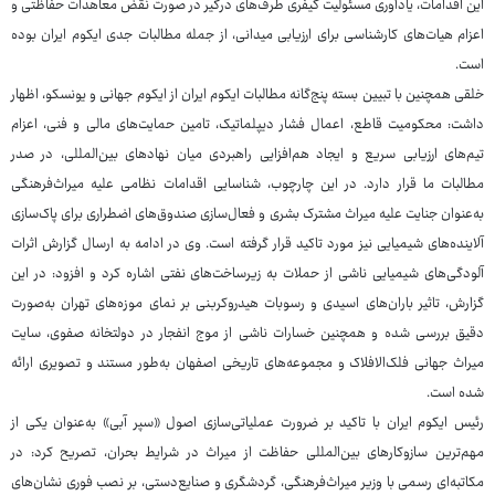
این اقدامات، یادآوری مسئولیت کیفری طرف‌های درگیر در صورت نقض معاهدات حفاظتی و
اعزام هیات‌های کارشناسی برای ارزیابی میدانی، از جمله مطالبات جدی ایکوم ایران بوده
است.
خلقی همچنین با تبیین بسته پنج‌گانه مطالبات ایکوم ایران از ایکوم جهانی و یونسکو، اظهار
داشت: محکومیت قاطع، اعمال فشار دیپلماتیک، تامین حمایت‌های مالی و فنی، اعزام
تیم‌های ارزیابی سریع و ایجاد هم‌افزایی راهبردی میان نهادهای بین‌المللی، در صدر
مطالبات ما قرار دارد. در این چارچوب، شناسایی اقدامات نظامی علیه میراث‌فرهنگی
به‌عنوان جنایت علیه میراث مشترک بشری و فعال‌سازی صندوق‌های اضطراری برای پاک‌سازی
آلاینده‌های شیمیایی نیز مورد تاکید قرار گرفته است. وی در ادامه به ارسال گزارش اثرات
آلودگی‌های شیمیایی ناشی از حملات به زیرساخت‌های نفتی اشاره کرد و افزود: در این
گزارش، تاثیر باران‌های اسیدی و رسوبات هیدروکربنی بر نمای موزه‌های تهران به‌صورت
دقیق بررسی شده و همچنین خسارات ناشی از موج انفجار در دولتخانه صفوی، سایت
میراث جهانی فلک‌الافلاک و مجموعه‌های تاریخی اصفهان به‌طور مستند و تصویری ارائه
شده است.
رئیس ایکوم ایران با تاکید بر ضرورت عملیاتی‌سازی اصول «سپر آبی» به‌عنوان یکی از
مهم‌ترین سازوکارهای بین‌المللی حفاظت از میراث در شرایط بحران، تصریح کرد: در
مکاتبه‌ای رسمی با وزیر میراث‌فرهنگی، گردشگری و صنایع‌دستی، بر نصب فوری نشان‌های