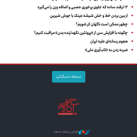
۱۲ ترفند ساده که جلوی پرخوری عصبی و اضافه ‌وزن را می‌گیرد
از بین بردن خط و خش شیشه عینک با جوش شیرین
چطور ممکن است ناگهان کر شویم؟
چگونه با افزایش سن از «پروتئین نگهدارنده بدن» مراقبت کنیم؟
هجوم رسانه‌ای علیه ایران
ضربه زدن به «تاب‌آوری ملی»
نسخه دسکتاپ
طراحی و تولید: نستوه