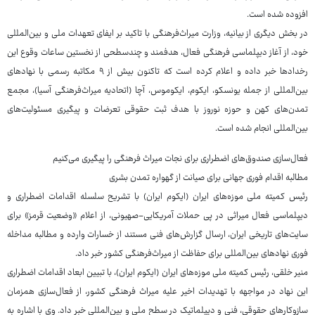
افزوده شده است.
در بخش دیگری از بیانیه، وزارت میراث‌فرهنگی با تاکید بر ایفای تعهدات ملی و بین‌المللی
خود، از آغاز دیپلماسی فرهنگی فعال، هدفمند و چندسطحی از نخستین ساعات وقوع این
رخدادها خبر داده و اعلام کرده است که تاکنون بیش از ۹ مکاتبه رسمی با نهادهای
بین‌المللی از جمله یونسکو، ایکوم، ایکوموس، آچا (اتحادیه میراث‌فرهنگی آسیا)، مجمع
تمدن‌های کهن و حوزه نوروز با هدف ثبت حقوقی تعرضات و پیگیری مسئولیت‌های
بین‌المللی انجام شده است.
فعال‌سازی صندوق‌های اضطراری برای نجات میراث ‌فرهنگی را پیگیری می‌کنیم
مطالبه اقدام فوری جهانی برای صیانت از گهواره تمدن بشری
رئیس کمیته ملی موزه‌های ایران (ایکوم ایران) با تشریح سلسله اقدامات اضطراری و
دیپلماسی فعال میراثی در پی حملات آمریکایی-صهیونی، از اعلام «وضعیت قرمز» برای
سایت‌های تاریخی ایران، ارسال گزارش‌های فنی مستند از خسارات وارده و مطالبه مداخله
فوری نهادهای بین‌المللی برای حفاظت از میراث‌فرهنگی کشور خبر داد.
منیر خلقی، رئیس کمیته ملی موزه‌های ایران (ایکوم ایران)، با تبیین ابعاد اقدامات اضطراری
این نهاد در مواجهه با تهدیدات اخیر علیه میراث ‌فرهنگی کشور، از فعال‌سازی همزمان
سازوکارهای حقوقی، فنی و دیپلماتیک در سطح ملی و بین‌المللی خبر داد. وی با اشاره به