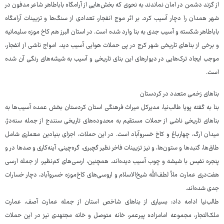
از گزند دشمن در امان نماندند به نحوی که بخش‌هایی از آرامگاه باباطاهر شاعر مدفون در
شهر همدان را دچار آسیب کرد. بر اثر موج انفجار، تعدادی از سنگ‌ها و تزیینات آرامگاه
باباطاهر شکسته و آسیب جدی به بنا وارد شده است. در استان البرز هم کاخ موزه سلیمانیه
و برخی از بناهای تاریخی شهر کرج در پی حملات هوایی آسیب دید. امواج ناشی از انفجار،
موجب ایجاد ترک‌هایی در دیوارهای این بنای تاریخی و آسیب به شیشه‌های رنگی آن شده
است.
بناهای زخمی متعدد در کردستان
بنا به گفته پویا طالب‌نیا، مدیرکل میراث فرهنگی استان کردستان بخش عمده آسیب‌ها به
بناهای تاریخی ناشی از حملات مستقیم به محدوده‌های تاریخی سنندج از جمله سنه‌دژ،
میدان ارگ، چهارباغ و کاخ خسروآباد است. در این حملات، اجزای بنیادین معماری شامل
طاق‌ها، گنبدها و ستون‌ها، و نیز تزیینات فاخر نظیر گچبری، گره‌چینی، آینه‌کاری و صدها در و
پنجره نفیس با شیشه و چوب آسیب دیده‌اند. همچنین، ارسی‌های کم‌نظیر، از جمله ارسی
هفت‌دری عمارت ملأ لطف‌الله شیخ‌الاسلام و اروسی‌های کاخ‌موزه خسروآباد، دچار خسارات
جدی شده‌اند.
طالب‌نیا ادامه داد: بسیاری از بناهای شاخص استان از جمله عمارت آصف، عمارت
ملک‌التجار، مجموعه امامزاده پیرعمر، خانه متوصل و خانه مجتهدی نیز در این حملات