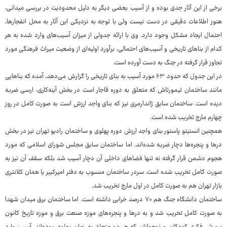
برخی از این آثار جدی بوده و از آسیب بعضی دیگر به دلیل محدودیت در بررسی میدانی،
هنوز اطلاعات دقیقی در دست نیست ولی با توجه به نزدیکی این آثار به محل انفجارها،
احتمال ایجاد مشکل وجود دارد. وی با ارائه جدولی از میزان آسیب‌های وارد شده به هر
کدام از بناهای تاریخی و آسیب‌های احتمالی، برآورد اولیه‌ای از وضعیت میراث فرهنگی مورد
تجاوز قرار گرفته در جنگ به دست آورده است.
در این جدول که حدود ۶۳ مورد آسیب به بنای تاریخی را گزارش می‌دهد، آمده که بناهایی
مانند ساختمان تیمورتاش که متعلق به دوره قاجار است در بخش آینه‌کاری، ارسی ضربه
دیده است. ساختمان سابق ژاندارمری نیز که بنای واجد ارزش است به صورت کامل در روز
چهارم مارچ تخریب شده است.
همچنین انستیتو پاستور بنای واجد ارزش دوره پهلوی و ساختمان رادیو تهران نیز در بخش
درها و پنجره‌ها دچار ضربه شده‌اند. اما ساختمان سابق مجلس شورای اسلامی که مورد
هجوم دشمن قرار گرفته نه تنها فضاهای داخلی آن دچار آسیب شد بلکه سقف آن نیز به
صورت کامل تخریب شده است. سردر ساختمان منسوب به دفتر امیرکبیر یا همان کلانتری
بازار تهران هم به صورت کامل در اول مارچ تخریب شد.
ساختمان دانشگاه جنگ هم ۷۰ درصد خرابی داشته است. اما ساختمان برق میدان شهدا
به صورت کامل تخریب شد و به درها و پنجره‌های موزه صنعت برق و موزه تاریخ کانون