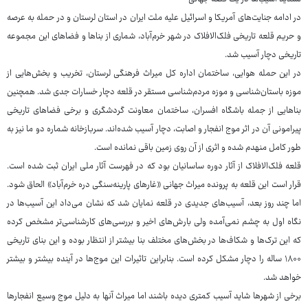
در ادامه جنایت‌های آمریکا و اسرائیل علیه ملت ایران در استان لرستان و در حمله به عرصه
و حریم قلعه تاریخی فلک‌الافلاک در شهر خرم‌آباد، شماری از بناها و فضاهای این مجموعه
تاریخی دچار آسیب شد.
در این حمله هوایی، ساختمان اداره کل میراث فرهنگی لرستان، تخریب و بخش‌هایی از
موزه باستان‌شناسی و موزه مردم‌شناسی مستقر در قلعه دچار خسارات جدی شد. همچنین
بناهایی از جمله باشگاه افسران، ساختمان معاونت گردشگری و برخی فضاهای تاریخی
پیرامونی آن در اثر موج انفجار و اصابت، دچار آسیب شده‌اند. سربازخانه شماره دو ما نیز به
طور کامل منهدم شده و اثری از آن روی زمین باقی نمانده است.
قلعه فلک‌الافلاک از آثار دوره ساسانیان بود که در فهرست آثار ملی ایران ثبت شده است.
قرار است این قلعه به پرونده میراث جهانی «غارهای پارینه‌سنگی دره خرم‌آباد» الحاق شود.
اما چند روز بعد، آسیب‌های جدیدی در قلعه نمایان شد که نشان می‌داد این آسیب‌ها در
نگاه اول به چشم نمی‌آمده ولی بارش‌های اخیر و بررسی‌های کارشناسی‌تر مشخص کرده
که این ترک‌ها و شکاف‌ها در بخش‌های مختلف بنا بیشتر از انتظار بوده و این بنای تاریخی
۱۸۰۰ ساله را دچار مشکل کرده است. بنابراین تاثیرات این موج‌ها در آینده بیشتر و بیشتر
خواهد شد.
برخی از شهرها شاید آسیب کمتری دیده باشند اما میراث آنها به دلیل موج وسیع انفجارها