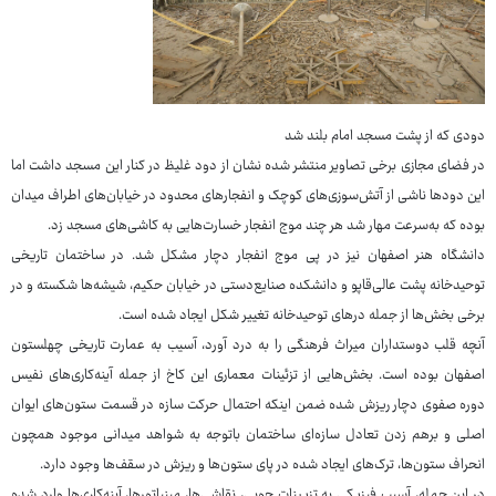
دودی که از پشت مسجد امام بلند شد
در فضای مجازی برخی تصاویر منتشر شده نشان از دود غلیظ در کنار این مسجد داشت اما
این دودها ناشی از آتش‌سوزی‌های کوچک و انفجارهای محدود در خیابان‌های اطراف میدان
بوده که به‌سرعت مهار شد هر چند موج انفجار خسارت‌هایی به کاشی‌های مسجد زد.
دانشگاه هنر اصفهان نیز در پی موج انفجار دچار مشکل شد. در ساختمان تاریخی
توحیدخانه پشت عالی‌قاپو و دانشکده صنایع‌دستی در خیابان حکیم، شیشه‌ها شکسته و در
برخی بخش‌ها از جمله درهای توحیدخانه تغییر شکل ایجاد شده است.
آنچه قلب دوستداران میراث فرهنگی را به درد آورد، آسیب به عمارت تاریخی چهلستون
اصفهان بوده است. بخش‌هایی از تزئینات معماری این کاخ از جمله آینه‌کاری‌های نفیس
دوره صفوی دچار ریزش شده ضمن اینکه احتمال حرکت سازه در قسمت ستون‌های ایوان
اصلی و برهم زدن تعادل سازه‌ای ساختمان باتوجه به شواهد میدانی موجود همچون
انحراف ستون‌ها، ترک‌های ایجاد شده در پای ستون‌ها و ریزش در سقف‌ها وجود دارد.
در این حمله، آسیب فیزیکی به تزیینات چوبی، نقاشی‌ها، مینیاتورها، آینه‌کاری‌ها وارد شده