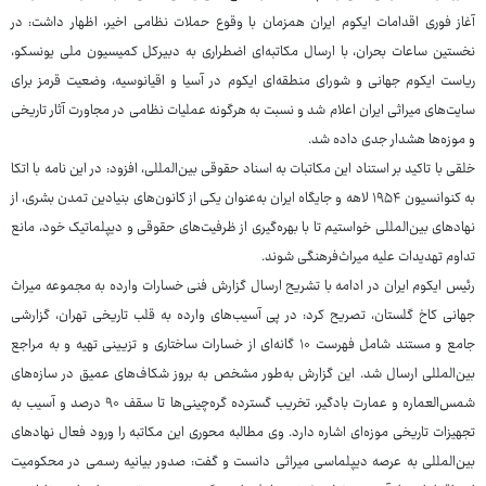
آغاز فوری اقدامات ایکوم ایران همزمان با وقوع حملات نظامی اخیر، اظهار داشت: در
نخستین ساعات بحران، با ارسال مکاتبه‌ای اضطراری به دبیرکل کمیسیون ملی یونسکو،
ریاست ایکوم جهانی و شورای منطقه‌ای ایکوم در آسیا و اقیانوسیه، وضعیت قرمز برای
سایت‌های میراثی ایران اعلام شد و نسبت به هرگونه عملیات نظامی در مجاورت آثار تاریخی
و موزه‌ها هشدار جدی داده شد.
خلقی با تاکید بر استناد این مکاتبات به اسناد حقوقی بین‌المللی، افزود: در این نامه با اتکا
به کنوانسیون ۱۹۵۴ لاهه و جایگاه ایران به‌عنوان یکی از کانون‌های بنیادین تمدن بشری، از
نهادهای بین‌المللی خواستیم تا با بهره‌گیری از ظرفیت‌های حقوقی و دیپلماتیک خود، مانع
تداوم تهدیدات علیه میراث‌فرهنگی شوند.
رئیس ایکوم ایران در ادامه با تشریح ارسال گزارش فنی خسارات وارده به مجموعه میراث
جهانی کاخ گلستان، تصریح کرد: در پی آسیب‌های وارده به قلب تاریخی تهران، گزارشی
جامع و مستند شامل فهرست ۱۰ گانه‌ای از خسارات ساختاری و تزیینی تهیه و به مراجع
بین‌المللی ارسال شد. این گزارش به‌طور مشخص به بروز شکاف‌های عمیق در سازه‌های
شمس‌العماره و عمارت بادگیر، تخریب گسترده گره‌چینی‌ها تا سقف ۹۰ درصد و آسیب به
تجهیزات تاریخی موزه‌ای اشاره دارد. وی مطالبه محوری این مکاتبه را ورود فعال نهادهای
بین‌المللی به عرصه دیپلماسی میراثی دانست و گفت: صدور بیانیه رسمی در محکومیت