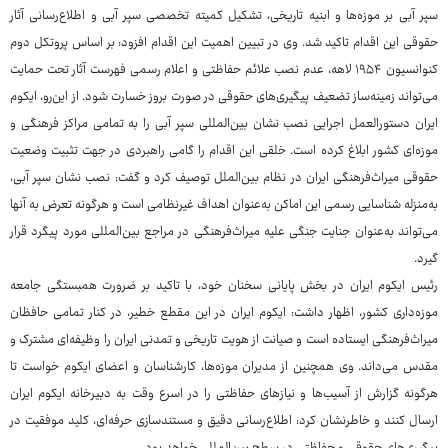
سپر آبی بر موزه‌ها و ابنیه تاریخی، تشکیل کمیته تخصصی سپر آبی و اطلاع‌رسانی آثار
حقوقی این اقدام تاکید شد. وی در تبیین اهمیت این اقدام افزود: بر اساس پروتکل دوم
کنوانسیون ۱۹۵۴ لاهه، عدم نصب علائم حفاظتی و اعلام رسمی فهرست آثار تحت حمایت
می‌تواند زمینه‌ساز تضعیف پیگیری‌های حقوقی در صورت بروز خسارت شود. از این‌رو، ایکوم
ایران دستورالعمل اجرایی نصب نشان بین‌المللی سپر آبی را به تمامی مراکز فرهنگی و
موزه‌ای کشور ابلاغ کرده است. خلقی این اقدام را گامی راهبردی در جهت تثبیت وضعیت
حقوقی میراث‌فرهنگی ایران در نظام بین‌الملل توصیف کرد و گفت: نصب نشان سپر آبی،
به‌منزله شناسایی رسمی این اماکن به‌عنوان اهداف غیرنظامی است و هرگونه تعرض به آنها
می‌تواند به‌عنوان جنایت جنگی علیه میراث‌فرهنگی در مراجع بین‌المللی مورد پیگرد قرار
گیرد.
رئیس ایکوم ایران در بخش پایانی سخنان خود، با تاکید بر ضرورت همبستگی جامعه
موزه‌داری کشور، اظهار داشت: ایکوم ایران در این مقطع خطیر، در کنار تمامی حافظان
میراث‌فرهنگی ایستاده است و صیانت از هویت تاریخی و تمدنی ایران را وظیفه‌ای مشترک و
مقدس می‌داند. وی همچنین از مدیران موزه‌ها، کارشناسان و اعضای ایکوم خواست تا
هرگونه گزارش از آسیب‌ها و نیازهای حفاظتی را در اسرع وقت به دبیرخانه ایکوم ایران
ارسال کنند و خاطرنشان کرد: اطلاع‌رسانی دقیق و مستندسازی حرفه‌ای، کلید موفقیت در