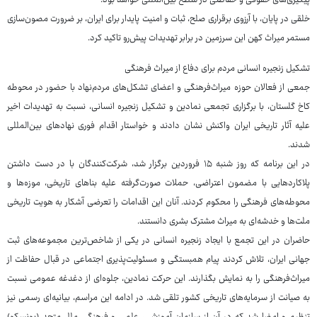
پیگیری‌های حقوقی و حفاظتی در سطح بین‌المللی خواهد بود.
خلقی در پایان، با آرزوی برقراری صلح، ثبات و امنیت پایدار برای ایران، بر ضرورت مصون‌سازی
مستمر میراث کهن این سرزمین در برابر تهدیدات پیش‌رو تاکید کرد.
تشکیل زنجیره انسانی مردم برای دفاع از میراث فرهنگی
جمعی از فعالان حوزه میراث‌فرهنگی و اعضای تشکل‌های مردم‌نهاد با حضور در محوطه
کاخ گلستان، با برگزاری تجمعی نمادین و تشکیل زنجیره انسانی، نسبت به تهدیدات اخیر
علیه آثار تاریخی ایران واکنش نشان دادند و خواستار اقدام فوری نهادهای بین‌المللی
شدند.
در این برنامه که روز شنبه ۱۵ فروردین برگزار شد، شرکت‌کنندگان با در دست داشتن
پلاکاردهایی با مضمون اعتراضی، حملات صورت‌گرفته علیه بناهای تاریخی، موزه‌ها و
محوطه‌های فرهنگی را محکوم کردند. آنان این اقدامات را تعرضی آشکار به هویت تاریخی
ملت‌ها و خدشه‌ای به میراث مشترک بشری دانستند.
حاضران در این تجمع با ایجاد زنجیره انسانی در یکی از شاخص‌ترین مجموعه‌های ثبت
جهانی ایران، تلاش کردند پیام همبستگی و مسئولیت‌پذیری اجتماعی در قبال حفاظت از
میراث‌فرهنگی را به نمایش بگذارند. این حرکت نمادین، جلوه‌ای از دغدغه عمومی نسبت
به صیانت از سرمایه‌های تاریخی کشور تلقی شد. در ادامه این مراسم، بیانیه‌ای رسمی نیز