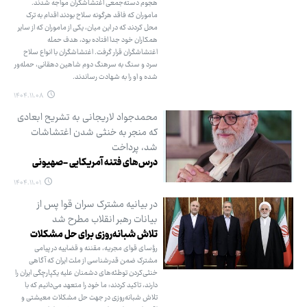
هجوم دسته‌جمعی اغتشاشگران مواجه شدند.
ماموران که فاقد هرگونه سلاح بودند اقدام به ترک
محل کردند که در این میان، یکی از ماموران که از سایر
همکاران خود جدا افتاده بود، هدف حمله
اغتشاشگران قرار گرفت. اغتشاشگران با انواع سلاح
سرد و سنگ به سرهنگ دوم شاهین دهقانی، حمله‌ور
شده و او را به شهادت رساندند.
۱۴۰۴.۱۱.۰۸
محمدجواد لاریجانی به تشریح ابعادی
که منجر به خنثی شدن اغتشاشات
شد، پرداخت
درس‌های فتنه آمریکایی -صهیونی
۱۴۰۴.۱۱.۰۱
در بیانیه مشترک سران قوا پس از
بیانات رهبر انقلاب مطرح شد
تلاش شبانه‌روزی برای حل مشکلات
رؤسای قوای مجریه، مقننه و قضاییه در پیامی
مشترک ضمن قدرشناسی از ملت ایران که آگاهی
خنثی‌کردن توطئه‌های دشمنان علیه یکپارچگی ایران را
دارند، تاکید کردند: ما خود را متعهد می‌دانیم که با
تلاش شبانه‌روزی در جهت حل مشکلات معیشتی و