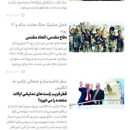
سال گفت: بار ترافیکی بزرگراه‌ها در نیمه دوم سال به
ویژه در ساعات بعدازظهر تشدید می‌شود.
۱۴۰۴.۰۷.۱۳
فصل مشترک جنگ هشت ساله و ۱۲
روزه
دفاع مقدس؛ اتحاد مقدس
هفته دفاع مقدس هر سال از روز ۳۱ شهریور آغاز
می‌شود و تا حدود هفت مهر ادامه پیدا می‌کند. این
بازه زمانی با آغاز جنگ تحمیلی در سال ۱۳۵۹ (۱۹۸۰
میلادی) همسو است و به یاد و بزرگداشت شهدا و
جانبازان دفاع مقدس هشت ساله برگزار می‌شود.
۱۴۰۴.۰۶.۳۰
سفر حاشیه‌ساز و جنجالی ترامپ به
انگلیس
قطر فریب ژست‌های نمایشی ایالات
متحده را می‌خورد؟
دونالد ترامپ، به انگلیس می‌رود و وزیر امور خارجه او
در قطر حضور می‌یابد تا ادعا کنند، دیپلماسی آنها
فعال است. مارکو روبیو صبح روز گذشته پس از دیدار
با مقامات رژیم صهیونیستی در سرزمین‌های اشغالی
وارد دوحه شد و با تمیم بن حمد آل ثانی، امیر قطر