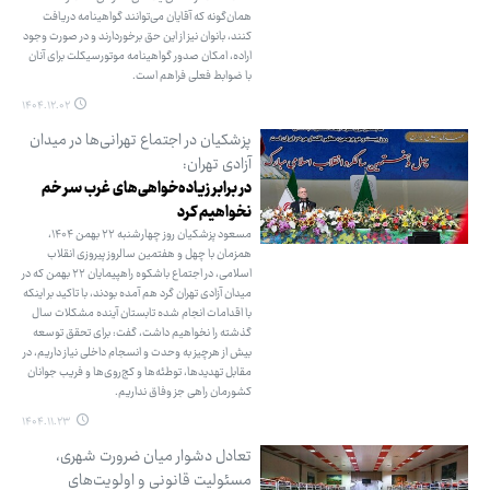
همان‌گونه که آقایان می‌توانند گواهینامه دریافت
کنند، بانوان نیز از این حق برخوردارند و در صورت وجود
اراده، امکان صدور گواهینامه موتورسیکلت برای آنان
با ضوابط فعلی فراهم است.
۱۴۰۴.۱۲.۰۲
پزشکیان در اجتماع تهرانی‌ها در میدان
آزادی تهران:
در برابر زیاده‌خواهی‌های غرب سر خم
نخواهیم کرد
مسعود پزشکیان روز چهارشنبه ۲۲ بهمن ۱۴۰۴،
همزمان با چهل و هفتمین سالروز پیروزی انقلاب
اسلامی، در اجتماع باشکوه راهپیمایان ۲۲ بهمن که در
میدان آزادی تهران گرد هم آمده بودند، با تاکید بر اینکه
با اقدامات انجام شده تابستان آینده مشکلات سال
گذشته را نخواهیم داشت، گفت: برای تحقق توسعه
بیش از هرچیز به وحدت و انسجام داخلی نیاز داریم، در
مقابل تهدیدها، توطئه‌ها و کج‌روی‌ها و فریب جوانان
کشورمان راهی جز وفاق نداریم.
۱۴۰۴.۱۱.۲۳
تعادل دشوار میان ضرورت شهری،
مسئولیت قانونی و اولویت‌های