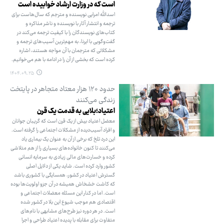
است که در وزارت ارشاد خوابیده است
اسدالله امرایی نویسنده و مترجم که سال‌هاست برای
ترجمه و انتشار آثار با نویسنده و ناشر مذاکره و
کتاب‌های نویسندگان را با کیفیت ترجمه می‌کند در
گفت‌وگویی با ایرنا، به مهم‌ترین آسیب‌های ترجمه و
مشکلاتی که مترجمان با آن مواجه هستند، اشاره
کرده است که بخشی از آن را در ادامه با هم می‌خوانیم.
۱۴۰۴.۰۹.۲۵
حدود ۱۲۰ هزار معتاد متجاهر در پایتخت
زندگی می‌کنند
اعتیاد؛بلایی به قدمت یک قرن
معضل اعتیاد بیش از یک قرن است که گریبان جوانان
و افراد آسیب‌دیده از مشکلات اجتماعی را گرفته است.
این درد تلخ که برخی از آن به عنوان یک بیماری یاد
می‌کنند تا کنون خانواده‌های بسیاری را از هم متلاشی
کرده و خسارت‌های مالی زیادی به سرمایه انسانی
کشور وارد کرده است. شاید یکی از دلایل اصلی
گسترش اعتیاد در کشور، همسایگی با کشوری باشد
که کاشت خشخاش همیشه در آن جزو اولویت‌ها بوده
است. اما در کنار این مسئله معضلات اجتماعی و
اقتصادی هم موجب شیوع این بلا در کشور شده
است. در هر دوره نیز طرح‌های مشابهی با نام‌های
متفاوت برای مقابله با پدیده اعتیاد طراحی و اجرا