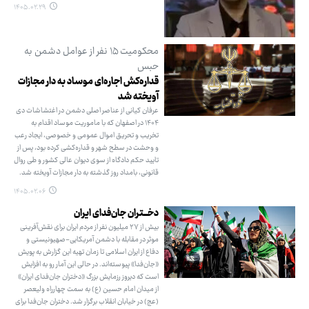
۱۴۰۵.۰۲.۲۹
محکومیت ۱۵ نفر از عوامل دشمن به
حبس
قداره‌کش اجاره‌ای موساد به دار مجازات
آویخته شد
عرفان کیانی از عناصر اصلی دشمن در اغتشاشات دی
۱۴۰۴ در اصفهان که با ماموریت موساد اقدام به
تخریب و تحریق اموال عمومی و خصوصی، ایجاد رعب
و وحشت در سطح شهر و قداره‌کشی کرده بود، پس از
تایید حکم دادگاه از سوی دیوان عالی کشور و طی روال
قانونی، بامداد روز گذشته به دار مجازات آویخته شد.
۱۴۰۵.۰۲.۰۶
دخـــتران جان‌فدای ایران
بیش از ۲۷ میلیون نفر از مردم ایران برای نقش‌آفرینی
موثر در مقابله با دشمن آمریکایی-صهیونیستی و
دفاع از ایران اسلامی تا زمان تهیه این گزارش به پویش
«جان‌فدا» پیوسته‌اند. در حالی این آمار رو به افزایش
است که دیروز رزمایش بزرگ «دختران جان‌فدای ایران»
از میدان امام حسین (ع) به سمت چهارراه ولیعصر
(عج) در خیابان انقلاب برگزار شد. دختران جان‌فدا برای