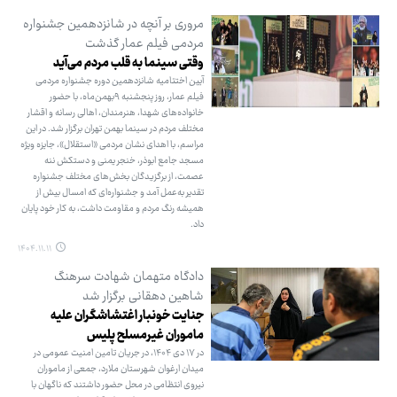
مروری بر آنچه در شانزدهمین جشنواره
مردمی فیلم عمار گذشت
وقتی سینما به قلب مردم می‌آید
آیین اختتامیه شانزدهمین دوره جشنواره مردمی
فیلم عمار، روز پنجشنبه ۹بهمن‌ماه، با حضور
خانواده‌های شهدا، هنرمندان، اهالی رسانه و اقشار
مختلف مردم در سینما بهمن تهران برگزار شد. در این
مراسم، با اهدای نشان مردمی «استقلال»، جایزه ویژه
مسجد جامع ابوذر، خنجر یمنی و دستکش ننه
عصمت، از برگزیدگان بخش‌های مختلف جشنواره
تقدیر به‌عمل آمد و جشنواره‌ای که امسال بیش از
همیشه رنگ مردم و مقاومت داشت، به کار خود پایان
داد.
۱۴۰۴.۱۱.۱۱
دادگاه متهمان شهادت سرهنگ
شاهین دهقانی برگزار شد
جنایت خونبار اغتشاشگران علیه
ماموران غیرمسلح پلیس
در ۱۷ دی ۱۴۰۴، در جریان تامین امنیت عمومی در
میدان ارغوان شهرستان ملارد، جمعی از ماموران
نیروی انتظامی در محل حضور داشتند که ناگهان با