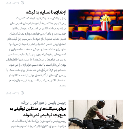
۱۴۰۴.۰۷.۲۶
از طنازی تا تسلیم به گیشه
زهرا بذرافکن- خبرنگار گروه فرهنگ: گاهی که
برمی‌گردیم و نگاهی به آرشیو فیلم‌های قدیمی‌مان
می‌اندازیم یا یاد آثاری می‌افتیم که روزهایی با آنها
خندیده‌ایم و دلمان می‌خواهد دوباره تماشای‌شان
کنیم، شاید همزمان از خودمان بپرسیم چرا فیلم‌های
کمدی ایرانی که دو دهه یا بیشتر از عمرشان می‌گذرد،
هنوز برای ما خنده‌دار و دیدنی هستند اما بسیاری از
کمدی‌های پرفروش امروزی پس از یک بار دیده شدن،
به سرعت فراموش می‌شوند؟ آیا علت، تنها خاطره‌انگیز
بودن این آثار است یا آنکه دلیلی فراتر از آن را می‌شود
جست‌وجو کرد؟ در گزارشی که مقابل روی شماست، با
بررسی گزیده‌ای از آثار کمدی ایرانی از دهه ۶۰ تا اواخر
دهه ۸۰، تلاش می‌کنیم تا حدی به این سوال پاسخ
دهیم.
۱۴۰۴.۰۷.۲۲
رییس‌پلیس راهور تهران بزرگ:
موتورسیکلت‌های سنگین توقیفی به
هیچ‌وجه ترخیص نمی‌شوند
رییس‌پلیس راهور تهران بزرگ با اشاره به اقدامات
انجام‌شده برای کنترل ترافیک پایتخت در نیمه دوم