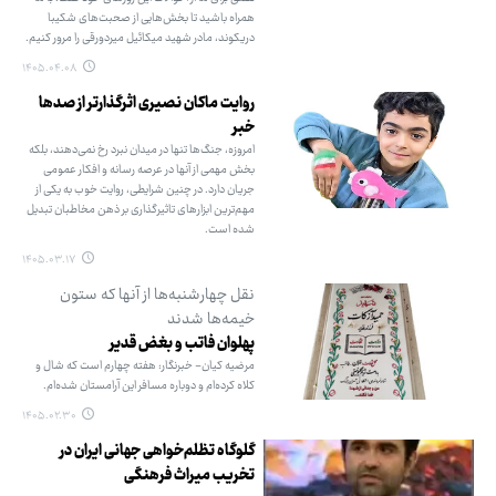
همراه باشید تا بخش‌هایی از صحبت‌های شکیبا
دریکوند، مادر شهید میکائیل میردورقی را مرور کنیم.
۱۴۰۵.۰۴.۰۸
روایت ماکان نصیری اثرگذارتر از صدها
خبر
امروزه، جنگ‌ها تنها در میدان نبرد رخ نمی‌دهند، بلکه
بخش مهمی از آنها در عرصه رسانه و افکار عمومی
جریان دارد. در چنین شرایطی، روایت خوب به یکی از
مهم‌ترین ابزارهای تاثیرگذاری بر ذهن مخاطبان تبدیل
شده است.
۱۴۰۵.۰۳.۱۷
نقل چهارشنبه‌ها از آنها که ستون
خیمه‌ها شدند
پهلوان فاتب و بغض قدیر
مرضیه کیان- خبرنگار: هفته چهارم است که شال و
کلاه کرده‌ام و دوباره مسافر این آرامستان شده‌ام.
۱۴۰۵.۰۲.۳۰
گلوگاه تظلم‌خواهی جهانی ایران در
تخریب میراث فرهنگی