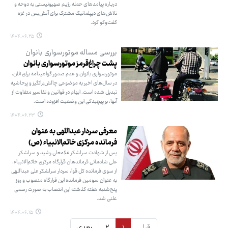
درباره پیامدهای حمله رژیم صهیونیستی به دوحه و
تلاش‌های دیپلماتیک مشترک برای آتش‌بس در غزه
گفت‌وگو کرد.
۱۴۰۴.۰۶.۲۵
بررسی مساله موتورسواری بانوان
پشت چراغ‌قرمز موتورسواری بانوان
موتورسواری بانوان و عدم صدور گواهینامه برای آنان،
در سال‌های اخیر به موضوعی چالش‌برانگیز و پرحاشیه
تبدیل شده است. ابهام در قوانین و تفاسیر متفاوت از
آنها، بر پیچیدگی این وضعیت افزوده است.
۱۴۰۴.۰۶.۲۳
معرفی سردار عبداللهی به عنوان
فرمانده مرکزی خاتم‌الانبیاء (ص)
پس از شهادت سرلشکر غلامعلی رشید و سرلشکر
علی شادمانی فرماندهان قرارگاه مرکزی خاتم‌الانبیاء،
از سوی فرمانده کل قوا، سردار سرلشکر علی عبداللهی
به عنوان سومین فرمانده این قرارگاه منصوب و روز
پنج‌شنبه هفته گذشته این انتصاب به صورت رسمی
علنی شد.
۱۴۰۴.۰۶.۱۵