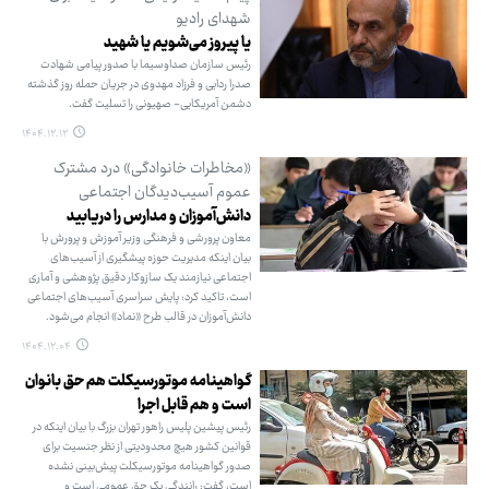
شهدای رادیو
یا پیروز می‌شویم یا شهید
رئیس سازمان صداوسیما با صدور پیامی شهادت
صدرا ردایی و فرزاد مهدوی در جریان حمله روز گذشته
دشمن آمریکایی- صهیونی را تسلیت گفت.
۱۴۰۴.۱۲.۱۲
«مخاطرات خانوادگی» درد مشترک
عموم آسیب‌دیدگان اجتماعی
دانش‌آموزان و مدارس را دریابید
معاون پرورشی و فرهنگی وزیر آموزش و پرورش با
بیان اینکه مدیریت حوزه پیشگیری از آسیب‌های
اجتماعی نیازمند یک سازوکار دقیق پژوهشی و آماری
است، تاکید کرد: پایش سراسری آسیب‌های اجتماعی
دانش‌آموزان در قالب طرح «نماد» انجام می‌شود.
۱۴۰۴.۱۲.۰۴
گواهینامه موتورسیکلت هم حق بانوان
است و هم قابل اجرا
رئیس پیشین پلیس راهور تهران بزرگ با بیان اینکه در
قوانین کشور هیچ محدودیتی از نظر جنسیت برای
صدور گواهینامه موتورسیکلت پیش‌بینی نشده
است، گفت: رانندگی یک حق عمومی است و