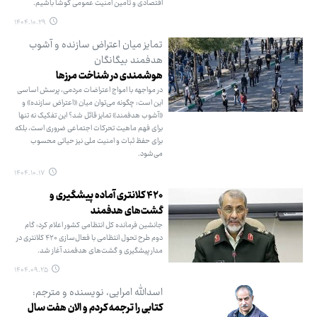
اقتصادی و تامین امنیت عمومی کوشا باشیم.
۱۴۰۴.۱۰.۲۹
تمایز میان اعتراض سازنده و آشوب
هدفمند بیگانگان
هوشمندی در شناخت مرزها
در مواجهه با امواج اعتراضات مردمی، پرسش اساسی
این است: چگونه می‌توان میان «اعتراض سازنده» و
«آشوب هدفمند» تمایز قائل شد؟ این تفکیک نه تنها
برای فهم ماهیت تحرکات اجتماعی ضروری است، بلکه
برای حفظ ثبات و امنیت ملی نیز حیاتی محسوب
می‌شود.
۱۴۰۴.۱۰.۱۷
۴۲۰ کلانتری آماده پیشگیری و
گشت‌های هدفمند
جانشین فرمانده کل انتظامی کشور اعلام کرد: گام
دوم طرح تحول انتظامی با فعال‌سازی ۴۲۰ کلانتری در
مدار پیشگیری و گشت‌های هدفمند آغاز شد.
۱۴۰۴.۰۹.۲۵
اسدالله امرایی، نویسنده و مترجم:
کتابی را ترجمه کردم و الان هفت سال