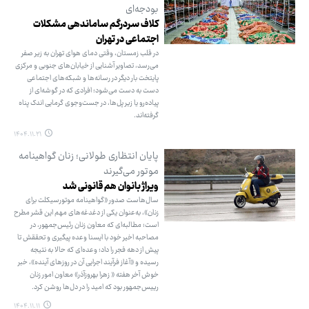
بودجه‌ای
کلاف سردرگم ساماندهی مشکلات
اجتماعی در تهران
در قلب زمستان، وقتی دمای هوای تهران به زیر صفر
می‌رسد، تصاویر آشنایی از خیابان‌های جنوبی و مرکزی
پایتخت بار دیگر در رسانه‌ها و شبکه‌های اجتماعی
دست به دست می‌شود؛ افرادی که در گوشه‌ای از
پیاده‌رو یا زیر پل‌ها، در جست‌وجوی گرمایی اندک پناه
گرفته‌اند.
۱۴۰۴.۱۱.۲۱
پایان انتظاری طولانی؛ زنان گواهینامه
موتور می‌گیرند
ویراژ بانوان هم قانونی شد
سال‌هاست صدور «گواهینامه موتورسیکلت برای
زنان»، به‌عنوان یکی از دغدغه‌های مهم این قشر مطرح
است؛ مطالبه‌ای که معاون زنان رئیس‌جمهور، در
مصاحبه اخیر خود با ایسنا وعده پیگیری و تحققش تا
پیش از دهه فجر را داد؛ وعده‌ای که حالا به نتیجه
رسیده و «آغاز فرآیند اجرایی آن در روزهای آینده»، خبر
خوش آخر هفته « زهرا بهروزآذر» معاون امور زنان
رییس‌جمهور بود که امید را در دل‌ها روشن کرد.
۱۴۰۴.۱۱.۱۱