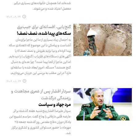
شده‌اند اما همچنان خانواده‌های بسیاری درگیر
معضل اعتیاد شده و می‌شوند.
۱۴۰۴.۰۹.۲۴
گنج‌یابی، افسانه‌ای برای جیب‌بری
سکه‌های پیدا شده، نصف نصف!
به احتمال زیاد بسیاری از ما این ماجرا برای‌مان
آشناست و پیامکی با این موضوع که «تعدادی سکه
پیدا کرده‌ام و بیا برایم بفروش و نصف نصف!» یا
آگهی‌های دستگاه‌های فلزیاب (گنج‌یاب) را دیده‌ایم.
اما این ماجرا از کجا پیدا شده؟ چرا عده‌ای به دنبال
گنج هستند؟ مسئله، امروز ایجاد شده یا سابقه‌ای
دارد؟ در این مطلب به بررسی این جریان می‌پردازیم.
۱۴۰۴.۰۸.۲۴
سردار افشار پس از عمری مجاهدت و
رزمندگی درگذشت
مرد جهاد و سیاست
سردار علیرضا افشار پنج‌شنبه هفته گذشته بر اثر
عارضه قلبی دارفانی را وداع گفت. مراسم تشییع این
یادگار دوران دفاع مقدس روز گذشته جمعه ۲۵
مهرماه با حضور مسئولان کشوری و لشکری برگزار
شد.