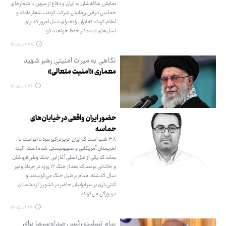
نمایش علاقه‌شان به ایران و دفاع از میهن با شعارهای
حماسی در این رزمایش شرکت کردند، شعار دادند و
اعلام کردند که ایران را نه برای نسل امروز که برای
نسل‌های آینده نیز حفظ خواهند کرد.
۱۴۰۵.۰۱.۲۸
نگاهی به میراث امنیتی رهبر شهید
معماری «امنیت متعالی»
۱۴۰۵.۰۱.۲۶
حضور ایران واقعی در خیابان‌های
حماسه
۳۸ شب است که ایران عزیز درگیر نبرد ناخواسته با
اهریمنان آمریکایی و صهیونیستی شده است. البته
بماند که یکی از علل اصلی آغاز این جنگ وطن‌فروشان
و خائنانی بودند که بعد از جنگ ۱۲ روزه در خرداد و تیر
سال گذشته، مدام بر طبل جنگ می‌کوبیدند و
آتش‌باری بر سر ایرانیان حاضر در کشور را از دشمنان
دریوزگی می‌کردند.
۱۴۰۵.۰۱.۱۷
پیام تسلیت رئیس صداوسیما برای