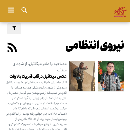
نیروی انتظامی
مصاحبه با مادر میکائیل، از شهدای
میناب
عکس میکائیل در قلب آمریکا بالا رفت
الناز عباسیان، خبرنگار: مادر دانش‌آموز شهید میکائیل
میردورقی از شهدای اندیمشکی مدرسه میناب، با
قدردانی صمیمانه از ملی‌پوشان تیم فوتبال کشورمان
حتی بعد از حذف از جام جهانی، به آنها خداقوت و
دست مریزاد گفت. او حتی چندی پیش در واکنش به
حرکت ارزشمند اعضای تیم ملی که با نام کاروان
«میناب ۱۶۸» به جام جهانی رفته بودند، از آنها قدردانی
و پیامی ارسال کرده بود. او که حالا مادر یکی از
معروف‌ترین شهدای میناب است، در یک گفت‌وگوی
تلفنی برای ما از احوالات این روزهای خود گفت. با ما