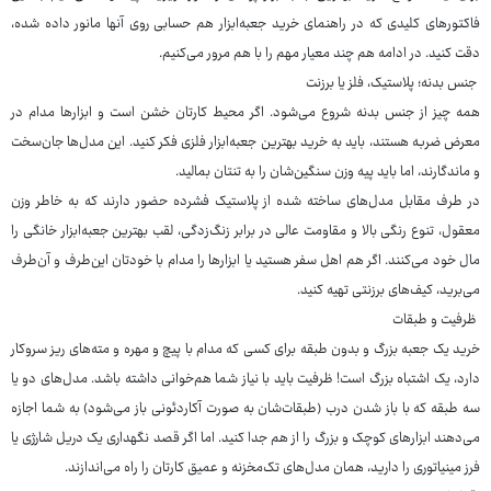
فاکتورهای کلیدی که در راهنمای خرید جعبه‌ابزار هم حسابی روی آنها مانور داده شده،
دقت کنید. در ادامه هم چند معیار مهم را با هم مرور می‌کنیم.
جنس بدنه؛ پلاستیک، فلز یا برزنت
همه چیز از جنس بدنه شروع می‌شود. اگر محیط کارتان خشن است و ابزارها مدام در
معرض ضربه هستند، باید به خرید بهترین جعبه‌ابزار فلزی فکر کنید. این مدل‌ها جان‌سخت
و ماندگارند، اما باید پیه وزن سنگین‌شان را به تنتان بمالید.
در طرف مقابل مدل‌های ساخته شده از پلاستیک فشرده حضور دارند که به خاطر وزن
معقول، تنوع رنگی بالا و مقاومت عالی در برابر زنگ‌زدگی، لقب بهترین جعبه‌ابزار خانگی را
مال خود می‌کنند. اگر هم اهل سفر هستید یا ابزارها را مدام با خودتان این‌طرف و آن‌طرف
می‌برید، کیف‌های برزنتی تهیه کنید.
ظرفیت و طبقات
خرید یک جعبه بزرگ و بدون طبقه برای کسی که مدام با پیچ و مهره و مته‌های ریز سروکار
دارد، یک اشتباه بزرگ است! ظرفیت باید با نیاز شما هم‌خوانی داشته باشد. مدل‌های دو یا
سه طبقه که با باز شدن درب (طبقات‌شان به صورت آکاردئونی باز می‌شود) به شما اجازه
می‌دهند ابزارهای کوچک و بزرگ را از هم جدا کنید. اما اگر قصد نگهداری یک دریل شارژی یا
فرز مینیاتوری را دارید، همان مدل‌های تک‌مخزنه و عمیق کارتان را راه می‌اندازند.