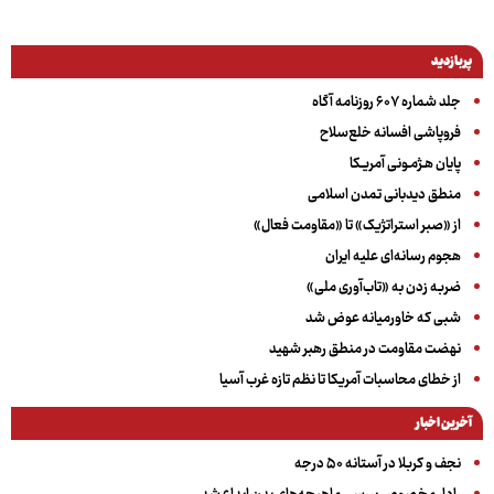
پربازدید
جلد شماره ۶۰۷ روزنامه آگاه
فروپاشی افسانه خلع‌سلاح
پایان هـژمـونی آمریـکا
منطق دیدبانی تمدن اسلامی
از «صبر استراتژیک» تا «مقاومت فعال»
هجوم رسانه‌ای علیه ایران
ضربه زدن به «تاب‌آوری ملی»
شبی که خاورمیانه عوض شد
نهضت مقاومت در منطق رهبر شهید
از خطای محاسبات آمریکا تا نظم تازه غرب آسیا
آخرین اخبار
نجف و کربلا در آستانه ۵۰ درجه