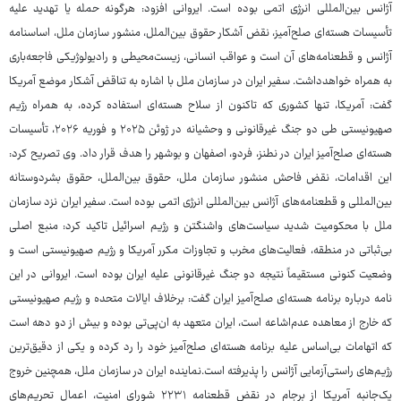
آژانس بین‌المللی انرژی اتمی بوده است. ایروانی افزود: هرگونه حمله یا تهدید علیه
تأسیسات هسته‌ای صلح‌آمیز، نقض آشکار حقوق بین‌الملل، منشور سازمان ملل، اساسنامه
آژانس و قطعنامه‌های آن است و عواقب انسانی، زیست‌محیطی و رادیولوژیکی فاجعه‌باری
به همراه خواهدداشت. سفیر ایران در سازمان ملل با اشاره به تناقض آشکار موضع آمریکا
گفت: آمریکا، تنها کشوری که تاکنون از سلاح هسته‌ای استفاده کرده، به همراه رژیم
صهیونیستی طی دو جنگ غیرقانونی و وحشیانه در ژوئن ۲۰۲۵ و فوریه ۲۰۲۶، تأسیسات
هسته‌ای صلح‌آمیز ایران در نطنز، فردو، اصفهان و بوشهر را هدف قرار داد. وی تصریح کرد:
این اقدامات، نقض فاحش منشور سازمان ملل، حقوق بین‌الملل، حقوق بشردوستانه
بین‌المللی و قطعنامه‌های آژانس بین‌المللی انرژی اتمی بوده است. سفیر ایران نزد سازمان
ملل با محکومیت شدید سیاست‌های واشنگتن و رژیم اسرائیل تاکید کرد: منبع اصلی
بی‌ثباتی در منطقه، فعالیت‌های مخرب و تجاوزات مکرر آمریکا و رژیم صهیونیستی است و
وضعیت کنونی مستقیماً نتیجه دو جنگ غیرقانونی علیه ایران بوده است. ایروانی در این
نامه درباره برنامه هسته‌ای صلح‌آمیز ایران گفت: برخلاف ایالات متحده و رژیم صهیونیستی
که خارج از معاهده عدم‌اشاعه است، ایران متعهد به ان‌پی‌تی بوده و بیش از دو دهه است
که اتهامات بی‌اساس علیه برنامه هسته‌ای صلح‌آمیز خود را رد کرده و یکی از دقیق‌ترین
رژیم‌های راستی‌آزمایی آژانس را پذیرفته است.نماینده ایران در سازمان ملل، همچنین خروج
یک‌جانبه آمریکا از برجام در نقض قطعنامه ۲۲۳۱ شورای امنیت، اعمال تحریم‌های