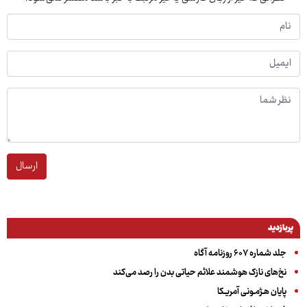
ارسال
پربازدید
جلد شماره ۶۰۷ روزنامه آگاه
نخ‌های نازک هوشمند علائم حیاتی بدن را رصد می‌کند
پایان هـژمـونی آمریـکا