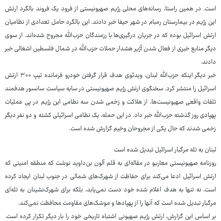
است. در همین راستا، رسانه‌های محلی رژیم صهیونیستی از فرود یک فروند بالگرد ارتش
این رژیم در بیمارستان رمبام در شهر حیفا خبر دادند. این بالگرد حامل تعدادی از نظامیان
ارتش اسرائیل بوده که در جریان درگیری‌ها با رزمندگان حزب‌الله مجروح شده‌اند. از سوی
دیگر منابع خبری از فعال شدن آژیر هشدار حملات حزب‌الله در شمال فلسطین اشغالی خبر
دادند.
خبر دیگر اینکه حزب‌الله لبنان، ویدئوی هدف قرار گرفتن خودرو فرمانده تیپ ۳۰۰ ارتش
اسرائیل را منتشر کرد. سخنگوی ارتش رژیم صهیونیستی در سایه سیاست سانسور هدفمند
تلفات واقعی صهیونیست‌ها، از هلاکت و زخمی شدن سه نظامی این رژیم در پی عملیات
پهپادی روز گذشته حزب‌الله خبر داد. در این حمله، یک نظامی اسرائیلی کشته و دو نفر دیگر
زخمی شدند که حال یکی از مجروحان وخیم گزارش شده است.
لبنان به تله مرگبار اسرائیل تبدیل شده است
روزنامه صهیونیستی معاریو در مقاله‌ای به قلم آلون بن‌داوید نوشت که منطقه امنیتی که
ارتش اسرائیل ادعا می‌کند برای حفاظت از شهرک‌های شمالی در جنوب لبنان ایجاد کرده
است، نه تنها به هدف اعلام شده خود دست نمی‌یابد، بلکه برای شهرک‌نشینان به تله‌ای
مرگبار تبدیل شده است که آنها را از پهپادها و موشک‌های مقاومت محافظت نمی‌کند.
بر اساس این گزارش، ارتش رژیم صهیونی اشتباه تاریخی خود را بار دیگر تکرار کرده است.