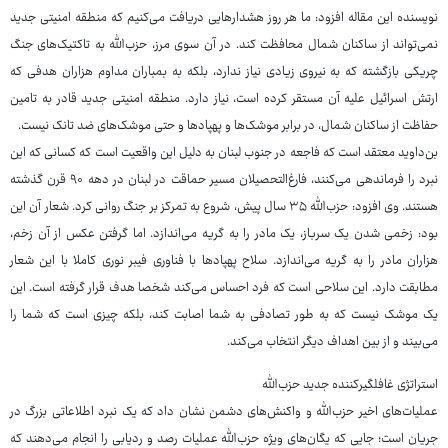
نویسنده این مقاله افزود: ما هر روز هشدارهایی دریافت می‌کنیم که منطقه امنیتی جدید
نمی‌تواند از ساکنان شمال محافظت کند. در آن سوی مرز، حزب‌الله به تاکتیک‌های جنگ
چریکی بازگشته که به نیروی زیادی نیاز ندارد، بلکه به بمباران مداوم هزاران هدفی که
ارتش اسرائیل علیه آن مستقر کرده است، نیاز دارد. منطقه امنیتی جدید قادر به تامین
حفاظت از ساکنان شمال، در برابر موشک‌ها و پهپادها و حتی موشک‌های ضد تانک نیست.
بن‌داوید معتقد است که فاجعه در جنوب لبنان به دلیل این واقعیت است که کسانی که این
نبرد را فرماندهی می‌کنند، فارغ‌التحصیلان مسیر حماقت در لبنان در دهه ۹۰ قرن گذشته
هستند. وی افزود: حزب‌الله ۳۵ سال پیش، شروع به تمرکز بر جنگ روانی کرد. شعار آن این
بود: زخمی شدن یک سرباز، یک مادر را به گریه می‌اندازد. اما گرفتن عکس از آن زخم،
هزاران مادر را به گریه می‌اندازد. سلاح پهپادها با فناوری فیبر نوری کاملا با این شعار
مطابقت دارد. این سلاحی است که فرد احساس می‌کند شخصا هدف قرار گرفته است. این
یک موشک نیست که به طور تصادفی به شما اصابت کند، بلکه چیزی است که شما را
می‌بیند و از بین اهداف دیگر انتخاب می‌کند.
استراتژی غافلگیرکننده جدید حزب‌الله
عملیات‌های اخیر حزب‌الله و واکنش‌های دشمن نشان داد که یک نبرد اطلاعاتی بزرگ در
جریان است؛ جایی که یگان‌های ویژه حزب‌الله عملیات رصد و ردیابی را انجام می‌دهند که