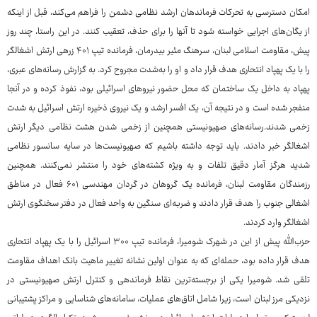
امکان دسترسی به تحرکات فرماندهان ارشد نظامی دشمن را فراهم می‌کند، قبل از اینکه
از یگان‌های اجرایی خواسته شود تا آنها را برای حذف، تعقیب کنند. در این راستا، چند روز
پیش، مقاومت اسلامی لبنان، سرهنگ مئیر بیدرمان، فرمانده تیپ ۴۰۱ زرهی ارتش اشغالگر
را با یک پهپاد انتحاری هدف قرار داد و او را به‌شدت مجروح کرد. به گزارش رسانه‌های عبری،
پهپاد به داخل یک ساختمان که محل حضور نیروهای اسرائیلی بود، نفوذ کرده و در آنجا
منفجر شده است و در نتیجه آن، یک افسر ارشد و یک نیروی ذخیره ارتش اسرائیل به شدت
زخمی شدند.رسانه‌های صهیونیستی همچنین از زخمی شدن هشت نظامی دیگر ارتش
اشغالگر خبر دادند. باید توجه داشته باشیم که صهیونیست‌ها در سایه سانسور نظامی
شدید هرگز آمار دقیق تلفات و به ویژه کشته‌های خود را منتشر نمی‌کنند. همچنین
رزمندگان مقاومت لبنان، فرمانده یک گروهان در گردان مهندسی ۶۰۱ فعال در مناطق
اشغالی جنوب را هدف قرار دادند و ضربه‌ای سنگین به واحد فعال در دفتر سخنگوی ارتش
اشغالگر وارد کردند.
حزب‌الله پیش از این در شهرک شومیرا، فرمانده تیپ ۳۰۰ اسرائیل را با یک پهپاد انتحاری
هدف قرار داده بود، حمله‌ای که به عنوان اولین نشانه تغییر ماهیت بانک اهداف مقاومت
تلقی شد. شومیرا یکی از برجسته‌ترین نقاط فرماندهی و کنترل ارتش صهیونیستی در
نزدیکی مرز لبنان است، زیرا شامل اتاق‌های عملیات، سامانه‌های شناسایی و مراکز پشتیبانی