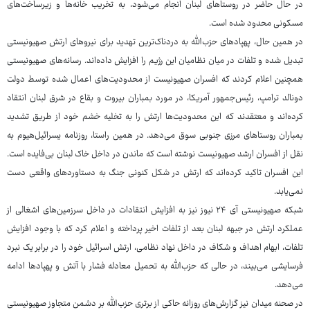
در حال حاضر در روستاهای لبنان انجام می‌شود، به تخریب خانه‌ها و زیرساخت‌های
مسکونی محدود شده است.
در همین حال، پهپادهای حزب‌الله به دردناک‌ترین تهدید برای نیروهای ارتش صهیونیستی
تبدیل شده و تلفات در میان نظامیان این رژیم را افزایش داده‌اند. رسانه‌های صهیونیستی
همچنین اعلام کردند که افسران صهیونیست از محدودیت‌های اعمال شده توسط دولت
دونالد ترامپ، رئیس‌جمهور آمریکا، در مورد بمباران بیروت و بقاع در شرق لبنان انتقاد
کرده‌اند و معتقدند که این محدودیت‌ها ارتش را به تخلیه خشم خود از طریق تشدید
بمباران روستاهای مرزی جنوبی سوق می‌دهد. در همین راستا، روزنامه یسرائیل‌هیوم به
نقل از افسران ارشد صهیونیست نوشته است که ماندن در داخل خاک لبنان بی‌فایده است.
این افسران تاکید کرده‌اند که ارتش در شکل کنونی جنگ به دستاوردهای واقعی دست
نمی‌یابد.
شبکه صهیونیستی آی ۲۴ نیوز نیز به افزایش انتقادات در داخل سرزمین‌های اشغالی از
عملکرد ارتش در جبهه لبنان بعد از تلفات اخیر پرداخته و اعلام کرد که با وجود افزایش
تلفات، ابهام اهداف و شکاف در داخل نهاد نظامی، ارتش اسرائیل خود را در برابر یک نبرد
فرسایشی می‌بیند، در حالی که حزب‌الله به تحمیل معادله فشار با آتش و پهپادها ادامه
می‌دهد.
در صحنه میدان نیز گزارش‌های روزانه حاکی از برتری حزب‌الله بر دشمن متجاوز صهیونیستی