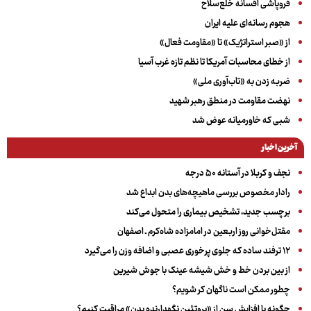
فروپاشی افسانه خلع‌سلاح
هجوم رسانه‌ای علیه ایران
از «صبر استراتژیک» تا «مقاومت فعال»
از خطای محاسبات آمریکا تا نظم تازه غرب آسیا
ضربه زدن به «تاب‌آوری ملی»
نهضت مقاومت در منطق رهبر شهید
شبی که خاورمیانه عوض شد
آخرین اخبار
نجف و کربلا در آستانه ۵۰ درجه
رادار مخصوص بررسی ماهیچه‌های بدن ابداع شد
برچسب جدید، تشخیص بیماری را متحول می‌کند
مقتل‌خوانی روز اربعین در امامزاده شاه‌کرم ـ اصفهان
۱۲ ترفند ساده که جلوی پرخوری عصبی و اضافه ‌وزن را می‌گیرد
از بین بردن خط و خش شیشه عینک با جوش شیرین
چطور ممکن است ناگهان کر شویم؟
چگونه با افزایش سن از «پروتئین نگهدارنده بدن» مراقبت کنیم؟