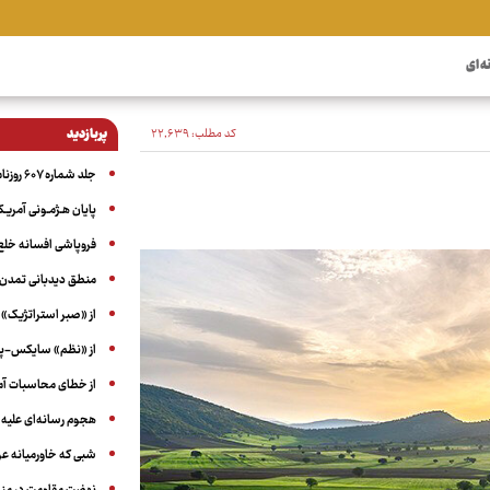
ه ای
کد مطلب:
۲۲٬۶۳۹
پربازدید
جلد شماره ۶۰۷ روزنامه آگاه
پایان هـژمـونی آمریـک
فروپاشی افسانه خلع
منطق دیدبانی تمدن 
از «صبر استراتژیک» 
از «نظم» سایکس-پیک
از خطای محاسبات آمری
هجوم رسانه‌ای علیه ا
شبی که خاورمیانه 