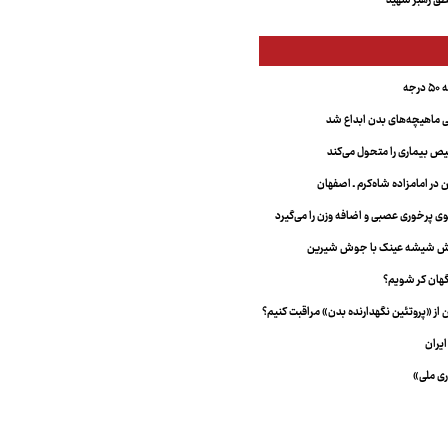
ق رهبر شهید
جه
ماهیچه‌های بدن ابداع شد
 بیماری را متحول می‌کند
 در امامزاده شاه‌کرم ـ اصفهان
خش شیشه عینک با جوش شیرین
هان کر شویم؟
از «پروتئین نگهدارنده بدن» مراقبت کنیم؟
یران
ری ملی»