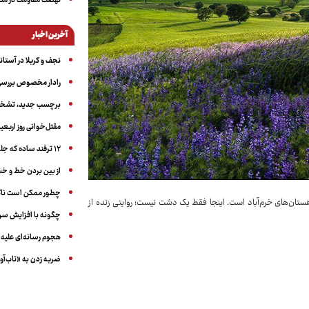
نهضت مقاومت در منط
آخرین اخبار
نجف و کربلا در آستانه ۵۰ در
رادار مخصوص بررسی 
برچسب جدید، تشخیص
مقتل‌خوانی روز اربعین
۱۲ ترفند ساده که جلوی پرخوری عصبی و اضافه ‌وزن را می‌گیرد
از بین بردن خط و 
چطور ممکن است ناگ
ان‌های خرم‌آباد است. اینجا فقط یک دشت نیست؛ روایتی زنده از
چگونه با افزایش سن 
هجوم رسانه‌ای علیه ا
ضربه زدن به «تاب‌آو