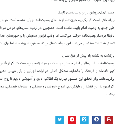
بزرگ‌ترین ضربه را به اعتبار اجرایی آن زده است.
مصداق‌های روشن در برابر سایه‌های تاریک
بی‌انصافی است اگر بگوییم هیچ‌کدام از بندهای وصیت‌نامه اجرایی نشده است. در حوز
طور جدی به وصیت امام پایبند مانده است. همچنین در تربیت نسل‌های مومن در قا
دقیقا بر مدار وصیت‌نامه حرکت می‌کنند. اما وقتی ترازوی سنجش را بر حوزه‌های عد
تحقق به شدت سنگینی می‌کند. این موفقیت‌های پراکنده، هرچند ارزشمند، اما برای اداره یک کشور ۸۵ میلیونی در دنیای مدرن، ک
بازگشت به نقشه راه پیش از غرق شدن
وصیت‌نامه سیاسی-الهی امام خمینی (ره) یک موجود زنده و پویاست که اگر از قفس 
کور اقتصاد و فرهنگ را بگشاید. مشکل اصلی در اراده اجرایی و باور درونی مدیر
برگزیده‌اند. برای تحقق این منشور، نیاز به یک انقلاب اداری و آموزشی داریم تا روح
اگر امروز به این نقشه راه بازنگردیم، امواج خروشان وابستگی و استحاله فرهنگی، مم
بکشد.