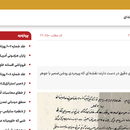
ه ای
کد مطلب:
۲۲٬۷۵۰
پربازدید
جلد شماره ۶۰۷ روزنامه آگاه
پایان هـژمـونی آمریـک
فروپاشی افسانه خلع
ی دقیق در دست دارند؛ نقشه‌ای که پیرمردی روشن‌ضمیر با جوهر
جلد شماره ۶۰۸ روزنامه آگاه
از «صبر استراتژیک» 
از خطای محاسبات آمری
منطق دیدبانی تمدن 
از «نظم» سایکس-پیک
شبی که خاورمیانه 