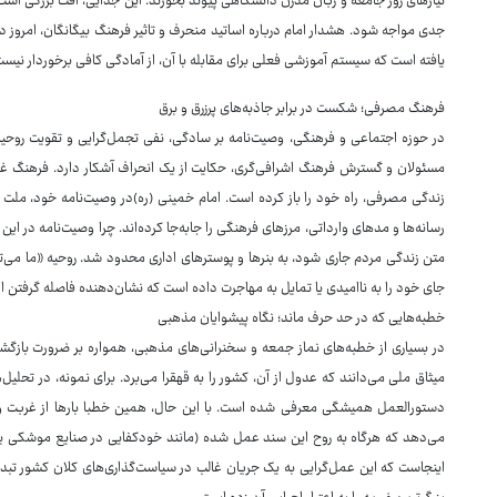
نیازهای روز جامعه و زبان مدرن دانشگاهی پیوند بخورند. این جدایی، آفت بزرگی است 
جدی مواجه شود. هشدار امام درباره اساتید منحرف و تاثیر فرهنگ بیگانگان، امروز در
یافته است که سیستم آموزشی فعلی برای مقابله با آن، از آمادگی کافی برخوردار نیست
فرهنگ مصرفی؛ شکست در برابر جاذبه‌های پرزرق و برق
در حوزه اجتماعی و فرهنگی، وصیت‌نامه بر سادگی، نفی تجمل‌گرایی و تقویت روحیه ا
مسئولان و گسترش فرهنگ اشرافی‌گری، حکایت از یک انحراف آشکار دارد. فرهنگ غربی
زندگی مصرفی، راه خود را باز کرده است. امام خمینی (ره)در وصیت‌نامه خود، ملت ای
رسانه‌ها و مدهای وارداتی، مرزهای فرهنگی را جابه‌جا کرده‌اند. چرا وصیت‌نامه در ا
متن زندگی مردم جاری شود، به بنرها و پوسترهای اداری محدود شد. روحیه «ما می‌توا
جای خود را به ناامیدی یا تمایل به مهاجرت داده است که نشان‌دهنده فاصله گرفتن از
خطبه‌هایی که در حد حرف ماند؛ نگاه پیشوایان مذهبی
در بسیاری از خطبه‌های نماز جمعه و سخنرانی‌های مذهبی، همواره بر ضرورت بازگشت
میثاق ملی می‌دانند که عدول از آن، کشور را به قهقرا می‌برد. برای نمونه، در تحلیل
دستورالعمل همیشگی معرفی شده است. با این حال، همین خطبا بارها از غربت وصیت
می‌دهد که هرگاه به روح این سند عمل شده (مانند خودکفایی در صنایع موشکی ی
اینجاست که این عمل‌گرایی به یک جریان غالب در سیاست‌گذاری‌های کلان کشور تبد