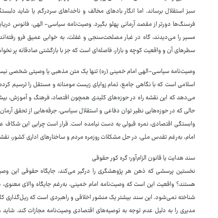
سبز استقلال برساند. اما انگار بادهای مخالف و ناخداهای سردرگم یا شاید دلبست
فرسنگ‌ها دورتر از مقصد آرمانی پهلو بگیرد. وصیت‌نامه سیاسی- الهی، فانوس دریا
مسیر را می‌دیدند، گاه در غبار مصلحت‌سنجی و غفلت، به خوابی عمیق فرو رفته‌اند
سطرهای آن و واقعیت کوچه و بازار، فاصله‌ای است که جز با بازگشتی صادقانه پر نخوا
وصیت‌نامه سیاسی-الهی امام خمینی (ره) تنها یک متن مذهبی یا وصیتی شخصی نیس
اسلامی است که با نگاهی جامع، تمام زوایای زیست مومنانه و مستقل را ترسیم کرده
می‌دهد که این نقشه راه در حوزه‌های کلیدی همچون اقتصاد، فرهنگ و آموزش، بیشت
حالی که در حوزه‌هایی نظیر توان دفاعی و استقلال سیاسی، جرقه‌هایی از تحقق آرمان‌
وابستگی اقتصادی، نمره قبولی به دست نیامده است. قرار است چرایی این شکاف عم
امام، به‌رغم تقدس ملی، در حل مشکلات روزمره مردم و ساختارهای اداری کشور، نقشی
سند هدایت یا قانون الزام‌آور؛ گره کور حقوقی
نخستین پرسشی که ذهن هر پژوهشگری را درگیر می‌کند، جایگاه حقوقی این وصیت‌نا
هستند؟ واقعیت این است که وصیت‌نامه امام خمینی، به‌رغم جایگاه والای معنوی، د
شناخته نمی‌شود. این سند بیشتر یک منشور اخلاقی و راهبردی است که ریل‌گذاری کل
مدیری را به دلیل عدم توجه به توصیه‌های اقتصادی وصیت‌نامه مجازات کند. شای