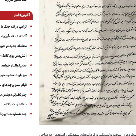
سه‌ محور شرارت
آخرین اخبار
ترامپ در تله جنگ با ا
آتلانتیک: تاب‌آوری ای
معادله جدید در جبه
آتش‌بس روی کاغذ؛ ج
سایپا واگذار خواهد ش
مرز باریک نقد و تخری
قیام سبز پرچم‌های 
چتر نظارتی مجلس بر
باافتخار، خبرنگارم
جلد شماره ۶۰۸ روزنامه آگاه
یان صخره‌های سخت وابستگی و گرداب‌های سهمگین استعمار به ساحل