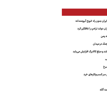
یران بدون راه خروج آبرومندانه
ران دولت ترامپ را غافلگیر کرد
ه یمن
نگ در میدان
د و مبلغ کالابرگ افزایش می‌یابد
ب
سرخ
 سر کسب‌وکارهای خرد