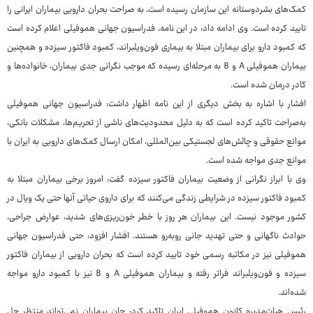
کمک‌های بشردوستانه این سازمان رسیده است، به صراحت بحران دارویی بیماران ایرانی را
تایید کرده است. وی ادامه داد: در این نامه، فدراسیون جهانی هموفیلی اعلام کرده است
که کمبود دارو برای بیماران مبتلا به بیماری فون‌ویلبراند، کمبود فاکتور سیزده و همچنین
بیماران هموفیلی A و B به مرحله‌ای رسیده که موجب نگرانی جدی بیماران، خانواده‌ها و
کادر درمان شده است.
افشار با اشاره به بخش دیگری از این نامه اظهار داشت: فدراسیون جهانی هموفیلی
به‌صراحت تاکید کرده است که به دلیل محدودیت‌های ناشی از تحریم‌ها، مشکلات بانکی،
موانع حقوقی و چالش‌های لجستیکی بین‌المللی، امکان ارسال کمک‌های دارویی به ایران با
موانع جدی مواجه شده است.
وی با ابراز نگرانی از وضعیت بیماران فاکتور سیزده گفت: امروز برخی بیماران مبتلا به
کمبود فاکتور سیزده در شرایطی زندگی می‌کنند که برای داروی حیاتی آنها حتی یک ویال در
کشور موجود نیست. این بیماران هر روز با خطر خون‌ریزی‌های شدید، عوارض جراحی،
حوادث ناگهانی و حتی تهدید جانی روبه‌رو هستند. افشار افزود: حتی فدراسیون جهانی
هموفیلی نیز در مکاتبه رسمی خود تایید کرده است که بحران دارویی از بیماران فاکتور
سیزده و فون‌ویلبراند فراتر رفته و بیماران هموفیلی A و B نیز با کمبود دارو مواجه
شده‌اند.
رئیس هیات‌مدیره کانون هموفیلی ایران تاکید کرد: جان بیماران نمی‌تواند منتظر حل