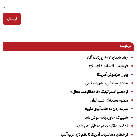
ارسال
پربازدید
جلد شماره ۶۰۷ روزنامه آگاه
فروپاشی افسانه خلع‌سلاح
پایان هـژمـونی آمریـکا
منطق دیدبانی تمدن اسلامی
از «صبر استراتژیک» تا «مقاومت فعال»
هجوم رسانه‌ای علیه ایران
ضربه زدن به «تاب‌آوری ملی»
شبی که خاورمیانه عوض شد
نهضت مقاومت در منطق رهبر شهید
از خطای محاسبات آمریکا تا نظم تازه غرب آسیا