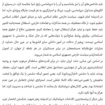
باید شاخص‌های آن را نیز بشناسیم و آن را با دیپلماسی رایج دنیا مقایسه کرد. در بسیاری از
الگوهای متداول دیپلماسی، فریب، نیرنگ و امتیازگیری به هر قیمت جایگاه ویژه‌ای دارد، اما
در اندیشه امام شهید، سیاست خارجی نظام اسلامی باید بر مبنای اصول انقلاب اسلامی
تنظیم شود. از نگاه معظم‌له، در همه مذاکرات و تعاملات خارجی، استقلال همه‌جانبه کشور
باید حفظ شود و نباید هرگز استقلال خود را معامله کنیم. همچنین دفاع از حقوق همه
مسلمانان، برقراری روابط صلح‌آمیز با دولت‌هایی که در حال جنگ و دشمنی با جمهوری
اسلامی نیستند، پرهیز از دخالت در امور داخلی سایر کشورها و در عین حال حمایت از
مبارزات حق‌طلبانه مستضعفان در برابر مستکبران در هر نقطه از جهان، از اصول
خدشه‌ناپذیر سیاست خارجی جمهوری اسلامی به شمار می‌رود.
بر اساس این مبانی، ملت ایران نباید در برابر قدرت‌های سلطه‌گر مرعوب شود و روحیه
استکبارستیزی نیز یکی از مهم‌ترین مصادیق عمل انقلابی است. آقای شهید ایران، معتقد
بودند نباید با دشمن «خیال‌پردازی» کرد. یعنی تصور اینکه دشمن با یک توافق یا لبخند،
ماهیتش را تغییر می‌دهد نگاه کاملا غلطی است. استراتژی ایشان «تعامل در عین عدم
اعتماد» بود. یعنی کانال‌های دیپلماتیک باز بمانند تا دشمن را شناخت و مدیریت کرد، اما
هرگز به آنها تکیه نکرد.
یکی دیگر از برجسته‌ترین اقدامات دیپلماتیک در اندیشه رهبر شهید، شکستن انحصار غرب