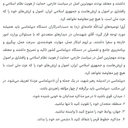
داشتند و معتقد بودند مهم‌ترین اصل در سیاست خارجی، حمایت از هویت نظام اسلامی و
پافشاری بر اصول و ارزش‌هاست و جمهوری اسلامی ایران، اصول و ارزش‌های خود را که
عزت ملی است، با هیچ چیز معاوضه نخواهد کرد.
آری! توصیه‌های آیت‌الله خامنه‌ای (ره) به دست‌اندرکاران دستگاه دیپلماسی باید همیشه
مورد توجه قرار گیرد؛ آقای شهیدمان در دیدارهای متعددی که با مسئولان وزارت امور
خارجه و سفرا داشتند، بر لزوم ابتکار عمل، مهارت، هوشمندی، سرعت عمل، پیگیری و
برنامه‌ریزی جامع و تفصیلی در دستگاه دیپلماسی کشور تاکید و تصریح داشتند و معتقد
بودند مهم‌ترین اصل در سیاست خارجی، حمایت از هویت نظام اسلامی و پافشاری بر اصول
و ارزش‌هاست و جمهوری اسلامی ایران، اصول و ارزش‌های خود را که عزت ملی است، با
هیچ چیز معاوضه نخواهد کرد.
دیپلماسی در اندیشه رهبر شهید، در یک جمله و آن «دیپلماسی عزت» تعریف می‌شود. در
این مکتب، دیپلماسی باید برگرفته از چهار مؤلفه راهبردی باشد:
۱. میدان: قوی باشید تا در میز مذاکره صدایتان به خوبی شنیده شود.
۲. منطقه: متحدان خود را تقویت کنید تا تنها نباشید.
۳. جهان: روابط خود را متنوع کنید تا وابسته نباشید.
۴. مذاکره: خطوط قرمز را شفاف کنید تا دشمن حد خود را بداند.