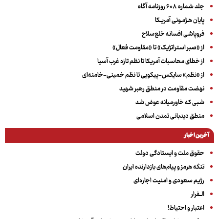
جلد شماره ۶۰۸ روزنامه آگاه
پایان هـژمـونی آمریـکا
فروپاشی افسانه خلع‌سلاح
از «صبر استراتژیک» تا «مقاومت فعال»
از خطای محاسبات آمریکا تا نظم تازه غرب آسیا
از «نظم» سایکس-پیکویی تا نظم خمینی-خامنه‌ای
نهضت مقاومت در منطق رهبر شهید
شبی که خاورمیانه عوض شد
منطق دیدبانی تمدن اسلامی
آخرین اخبار
حقوق ملت و ایستادگی دولت
تنگه هرمز و پیام‌های بازدارنده ایران
رژیم سعودی و امنیت اجاره‌ای
الــفرار
اعتبار و احتیاط!