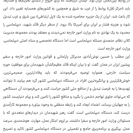
در روابط بین‌الملل ایران بود. ایشان دریافتند که برای خروج از تنگنای تحریم‌ها و فشارها،
باید «مرکز ثقل» روابط را از غرب به شرق و همچنین به کشورهای همسایه تغییر داد. این
کار باعث شد، ایران از یک جزیره محاصره شده به یک «پل ارتباطی» بین شرق و غرب تبدیل
شود و هزینه فشار بر ایران برای آمریکا بالا برود. از منظر دیگر قائد شهید، دیپلماسی را
محدود به یک نهادی به نام وزارت امور خارجه نمی‌دیدند و معتقد بودند مجموعه مدیریت
کلان نظام، متصدی مسئله دیپلماسی است اما دستگاه تخصصی و ستاد اصلی دیپلماسی،
وزارت امور خارجه است.
این مطلب را حسین نوش‌آبادی، مدیرکل پارلمانی و قوانین وزارت امور خارجه و سفیر
پیشین ایران در عمان گفت. او با بیان اینکه قائد عظیم‌الشأن شهیدمان برای موفقیت حوزه
سیاست خارجی، همواره توصیه می‌فرمودند که باید وفادارترین، صمیمی‌ترین،
خوش‌فکرترین و پرانگیزه‌ترین افراد در دستگاه دیپلماسی کشور گرد هم بیایند تا بتوانند
تهدیدها را به فرصت تبدیل و از منافع ملی کشور حراست کنند و می‌فرمودند آن دستگاهی
که می‌تواند جلوی تهاجم دشمن را بگیرد و منافع کشور را تامین کند و پیام دنیاپسند کشور
را به جهانیان برساند، اعتماد ایجاد کند و رابطه منطقی به وجود بیاورد و مجموعه کارآمدی
درست کند، دستگاه دیپلماسی است، گفت: رهبر شهیدمان در دیدارهای متعددی که با
مسئولان وزارت امور خارجه و سفرا داشتند، بر لزوم ابتکار عمل، مهارت، هوشمندی، سرعت
عمل، پیگیری و برنامه‌ریزی جامع و تفصیلی در دستگاه دیپلماسی کشور تاکید و تصریح