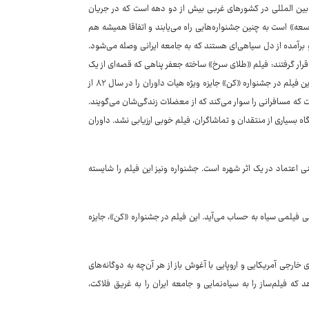
بین المللی در کشورهای غربی بیش از دو دهه است که در جریان
عه» است به چنین جشنواره‌هایی راه می‌یابند و اتفاقا همیشه هم
و برآمده از دل سیاهی‌ای هستند که به جامعه ایرانی وصله می‌شود.
 قرار گرفتند: فیلم «طلای سرخ» ساخته جعفر پناهی که قصه‌ای از یک
پیک موتوری پیتزافروشی است و یکی از تلخ‌ترین آثار سینمای ایران به شمار می‌رود. این فیلم در جشنواره «کن» جایزه ویژه هیات داوران را در سال ۸۲ از
که مسافرانی را سوار می‌کند که از معضلات زندگی‌شان می‌گویند.
گاه بسیاری از منتقدان و تماشاگران، فیلم خوبی ارزیابی نشد. داوران
 اعتماد در یک اثر شهره است. جشنواره ونیز این فیلم را شایسته
 فیلمی سیاه به حساب می‌آید. این فیلم در جشنواره «کن»، جایزه
 خارجی آمریکایی و اروپایی با آغوش باز از هر آن‌چه به دوگانه‌های
ه فیلم‌ساز را به سیاه‌نمایی و جامعه ایران را به غریق فلاکت،