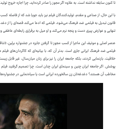
تا کنون سابقه نداشته است. به علاوه اگر مجوز را صادر کرده‌اید، چرا اجازه خروج تول
با این حال، از صناعی و مقدم، تولیدکنندگان فیلم نیز باید جویا شد که از فاصله کس
قانون تبدیل به فیلمی ضد فرهنگ می‌شود. فیلمی که ادعا می‌کند قصه‌ای را از دغدغه
تنهایی و عوارض پیری دست و پنجه نرم می‌کند و او میل به برقراری رابطه‌ای عاطفی و 
عنصر اصلی و موتیف این ماجرا از کسب مجوز تا گرفتن جایزه در جشنواره برلین، «ت
فیلمی ضد فرهنگ ایرانی جاری است. بدتر آن که، با بیانیه‌ای که کاگردان‌های فیلم م
خلاقیت، بازنمایی کردند، بلکه جامعه ایران را نیز برای زنان میان‌سال، غیر قابل زی
پوشش. اگر جامعه ایران چنین و سینمای ایران چنان است، چرا تصمیم گرفتید فیلم را 
مخاطب آن هستند؟ دغدغه‌تان زن سالخورده ایرانی است یا سیاه‌نمایی در جشنواره‌ها