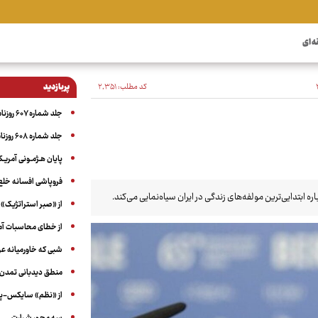
ه ای
کد مطلب:
۲٬۳۵۱
پربازدید
جلد شماره ۶۰۷ روزنامه آگاه
جلد شماره ۶۰۸ روزنامه آگاه
پایان هـژمـونی آمریـک
فروپاشی افسانه خلع
 ابتدایی‌ترین مولفه‌های زندگی در ایران سیاه‌نمایی می‌کند.
از «صبر استراتژیک» 
از خطای محاسبات آمری
شبی که خاورمیانه 
منطق دیدبانی تمدن 
از «نظم» سایکس-پیک