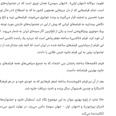
تقویت دوگانه «جهان اولی» ـ «جهان سومی» همان چیزی است که در جشنواره‌های 
است. تمام فیلم‌هایی که از دل مرزهایی همچون کشور ما که به اصطلاح «در حال توس
مورد تحسین و تمجید قرار می‌گیرند و برنده جوایزی می‌شوند، فیلم‌هایی تیره و تلخ 
نگاهی بیندازید به فیلم‌های ایرانی که پیش از این در جشنواره‌های خارجی مورد توجه
آن خود کرد. فیلم «تاکسی» ساخته جعفر پناهی است که درباره یک راننده تاکسی است 
این فیلم از سیاه‌ترین فیلم‌های ساخته شده در ایران است که البته باید متذکر شد از ن
جشنواره برلین به این فیلم جایزه خرس طلایی را دادند.
فیلم «قصه‌ها» ساخته رخشان بنی اعتماد که به جمیع سیاهی‌های همه فیلم‌های بنی
جایزه بهترین فیلمنامه دانست.
بعد از آن نیز فیلم «فروشنده» ساخته اصغر فرهادی که به خودی خود و در هر فرهنگی
«اسکار» و چندین فستیوال دیگر برنده و نامزد دریافت جایزه شد.
حالا شاید از زاویه بهتری بتوان به این موضوع نگاه کرد، استقبال جایزه و جشنواره‌های
«مرکز-پیرامون» و «جهان اول - جهان سوم» دامن می‌زند، در نهایت ثمری می‌دهد ک
انگشت‌نما می‌کند.