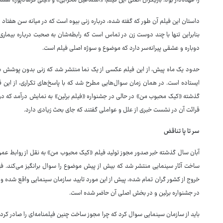
را عهده‌دار بود. بازیگران اصلی این فیلم، «اسماعیل محرابی» و «لیلی فرهادپور» هست
داستان این فیلم آن طور که گفته شده، درباره زنی بیوه است که در میانه سن هفتاد
بنابراین تنها با چند دوست زن در تماس است که رابطه‌شان به صحبت درباره بیمار
دوباره و عشقی پیرانه‌سر دارد که موضوع و سوژه اصلی فیلم است.
حدود یک ماه پیش، از این فیلم عکسی از یک نما منتشر شد که زنی بدون پوشش سر 
ایستاده است. در همان زمان سوال‌هایی مطرح شد که با پاسخ‌های تکراری، از این
گذشته «کیک محبوب من» در حالی در جشنواره «فیلم برلین» به نمایش درآمد که دو کار
قرائت آن در نشست خبری از علل و عواملی گفتند که جای بحث زیادی دارد.
سر تا پا تناقض
آبان سال گذشته خبر صدور مجوز تولید فیلم «کیک محبوب من» به نقل از روابط عم
ساخت آثار سینمایی منتشر شد که بیش از پیش موضوع را سوال برانگیز می‌کند. فی
خروج از کشور گران تمام شده، پیش از این مورد تایید سازمان سینمایی واقع شده و ح
در جشنواره برلین و در بخش اصلی آن حاضر شده است.
باید از سازمان سینمایی سوال کرد که چرا مجوز ساخت چنین فیلمنامه‌ای را صادر کرده‌