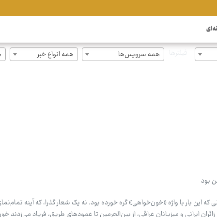
ه ای
فیلترها
همه سرویس‌ها
همه انواع خبر
ه
ن بود
که این بار با واژه «خون‌خواهی» گره خورده بود. نه یک شعار گذرا، که آینه تمام‌نم
زائران ایرانی و میزبانان عراقی، از بین‌الحرمین تا عمودهای طریق، فریاد می‌زدند خو