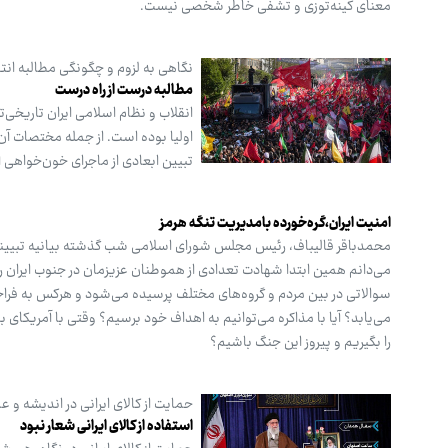
معنای کینه‌توزی و تشفی خاطر شخصی نیست.
نگاهی به لزوم و چگونگی مطالبه انت
مطالبه درست از راه درست
انقلاب و نظام اسلامی ایران تاریخی‌ت
اولیا بوده است. از جمله مختصات آن 
تبیین ابعادی از ماجرای خون‌خواهی 
امنیت ایران،گره‌خورده بامدیریت تنگه هرمز
محمدباقر قالیباف، رئیس مجلس شورای اسلامی شب گذشته بیانیه تبیینی خط
می‌دانم همین ابتدا شهادت تعدادی از هموطنان عزیزمان در جنوب ایران ر
سوالاتی در بین مردم و گروه‌های مختلف پرسیده می‌شود و هرکس به فراخو
می‌یابد؟ آیا با مذاکره می‌توانیم به اهداف خود برسیم؟ وقتی با آمریکا
را بگیریم و پیروز این جنگ باشیم؟
حمایت از کالای ایرانی در اندیشه و 
استفاده از کالای ایرانی شعار نبود