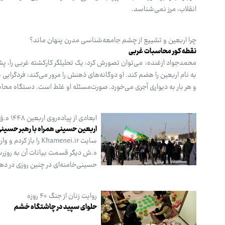
انقلاب، مرز نمی‌شناسد.
چرا اربعین و تشییع از چشم جامعه‌شناسی مدرن پنهان ماند؟
نقطه کور محاسبات غربی
محمدجواد ازغنده: می‌توان تصورش کرد: یک تحلیلگر کارکشته غربی را، پشت 
به نام اربعین را هضم کند. او دوگانه‌های ذهنش را مرور می‌کند: فردگرایی
و هر بار به دیواری آجری می‌خورد. صورت‌مسئله او غلط است. دستگاه محاسب
ابعادی از پیاده‌روی اربعین ۱۴۴۸ ه.ق
اربعین حسینی همراه با رهبر حسین
ه.ش دیگر قسمت بیانات آن به روزرس
حسینی‌خامنه‌ای در چنین روزی در دهم رمضان‌المبارک ۱۴۴۷ ه.ق
روایت زنان از جنگ ۴۰ روزه
حلوای سپید در چاشتگاه خشم