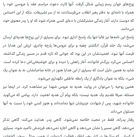
زوج‌های جوان رسم زیبایی شکل گرفت. آنها کارت دعوت مراسم عقد یا عروسی خود را
همراه با نامه‌ای به دفتر رهبر انقلاب می‌فرستادند؛ نه از سر تشریفات، بلکه از این احساس
که دوست دارند آغاز زندگی مشترکشان با دعای کسی همراه شود که او را پدر معنوی خود
می‌دانند.
پاسخ این نامه‌ها نیز غالبا تنها یک پاسخ اداری نبود. برای بسیاری از این زوج‌ها هدیه‌ای ارسال
می‌شد؛ یک جلد قرآن، انگشتر، چفیه و برای عروس‌ها پارچه چادری. ارزش این هدایا در
قیمت آنها نبود. اهمیت‌شان در این بود که جوانی که تازه قدم در مسیر زندگی گذاشته،
احساس می‌کرد بزرگ‌تر خانواده، آغاز راهش را دیده و برای خوشبختی‌اش دعا کرده است.
شاید به همین دلیل است که بسیاری از این هدایا هنوز در خانه صاحبانشان، نه به عنوان یک
شیء، بلکه به عنوان یادگاری از یک رابطه عاطفی نگهداری می‌شود.
همین روحیه را می‌توان در روایت هدیه به عروس شهدا نیز مشاهده کرد. در اینجا نیز
مسئله، صرفا تقدیم یک هدیه نیست؛ بلکه پیام آن هدیه اهمیت دارد. پیامی که می‌گوید
خانواده شهید، پس از شهادت عزیزشان تنها نمانده‌اند و هنوز کسی خود را نسبت به آنها
مسئول می‌داند.
رفتار پدرانه، فقط در محبت خلاصه نمی‌شود. گاهی پدر، هدایت می‌کند؛ گاهی تذکر
می‌دهد؛ گاهی مسیر را نشان می‌دهد و گاهی اجازه نمی‌دهد فرزندش ناامید شود. بسیاری
از کسانی که سال‌ها در کنار رهبر انقلاب فعالیت کرده‌اند، از همین ویژگی سخن گفته‌اند؛