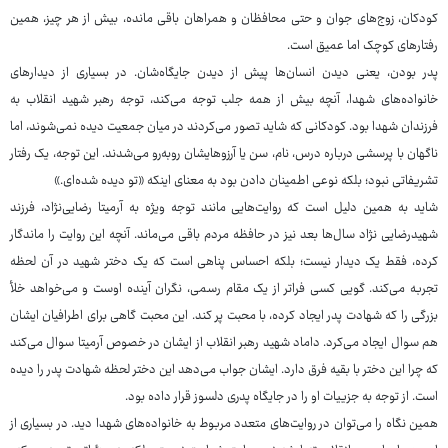
کودکان، زوج‌های جوان و حتی محافظان و همراهان باقی مانده، بیش از هر چیز، همین
رفتارهای کوچک اما عمیق است.
پدر بودن، یعنی دیدن انسان‌ها پیش از دیدن جایگاه‌شان. در بسیاری از دیدارهای
خانواده‌های شهدا، آنچه بیش از همه جلب توجه می‌کند، توجه رهبر شهید انقلاب به
فرزندان شهدا بود. کودکانی که شاید تصور می‌کردند در میان جمعیت دیده نمی‌شوند، اما
ناگهان با پرسشی درباره درس، نام، سن یا آرزوهایشان روبه‌رو می‌شدند. این توجه، یک رفتار
تشریفاتی نبود؛ بلکه نوعی اطمینان دادن بود به معنای اینکه «تو دیده شده‌ای.»
شاید به همین دلیل است که روایت‌هایی مانند توجه ویژه به آرمیتا رضایی‌نژاد، فرزند
شهیدرضایی نژاد سال‌ها بعد نیز در حافظه مردم باقی می‌ماند. آنچه این روایت را ماندگار
کرده، فقط یک دیدار نیست؛ بلکه احساس پناهی است که یک دختر شهید در آن لحظه
تجربه می‌کند. گویی کسی فراتر از یک مقام رسمی، نگران آینده اوست و می‌خواهد خلأ
بزرگی را که شهادت پدر ایجاد کرده، با محبت پر کند. این محبت گاهی برای اطرافیان ایشان
هم سوال ایجاد می‌کرد. داماد شهید رهبر انقلاب از ایشان در خصوص آرمیتا سوال می‌کند
که چرا این دختر با بقیه فرق دارد. ایشان جواب می‌دهد این دختر لحظه شهادت پدر را دیده
است. از توجه به جزییات او را در جایگاه پدری دلسوز قرار داده بود.
همین نگاه را می‌توان در روایت‌های متعدد مربوط به خانواده‌های شهدا دید. در بسیاری از