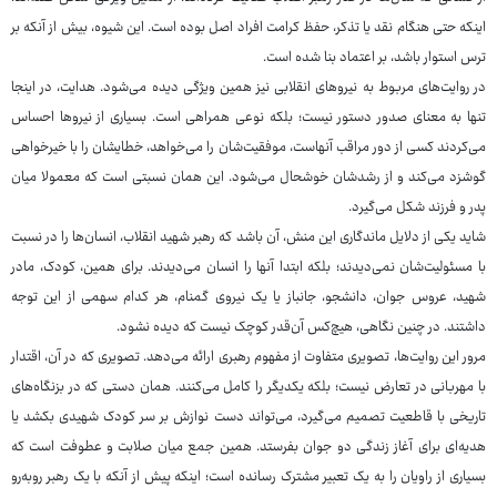
اینکه حتی هنگام نقد یا تذکر، حفظ کرامت افراد اصل بوده است. این شیوه، بیش از آنکه بر
ترس استوار باشد، بر اعتماد بنا شده است.
در روایت‌های مربوط به نیروهای انقلابی نیز همین ویژگی دیده می‌شود. هدایت، در اینجا
تنها به معنای صدور دستور نیست؛ بلکه نوعی همراهی است. بسیاری از نیروها احساس
می‌کردند کسی از دور مراقب آنهاست، موفقیت‌شان را می‌خواهد، خطایشان را با خیرخواهی
گوشزد می‌کند و از رشدشان خوشحال می‌شود. این همان نسبتی است که معمولا میان
پدر و فرزند شکل می‌گیرد.
شاید یکی از دلایل ماندگاری این منش، آن باشد که رهبر شهید انقلاب، انسان‌ها را در نسبت
با مسئولیت‌شان نمی‌دیدند؛ بلکه ابتدا آنها را انسان می‌دیدند. برای همین، کودک، مادر
شهید، عروس جوان، دانشجو، جانباز یا یک نیروی گمنام، هر کدام سهمی از این توجه
داشتند. در چنین نگاهی، هیچ‌کس آن‌قدر کوچک نیست که دیده نشود.
مرور این روایت‌ها، تصویری متفاوت از مفهوم رهبری ارائه می‌دهد. تصویری که در آن، اقتدار
با مهربانی در تعارض نیست؛ بلکه یکدیگر را کامل می‌کنند. همان دستی که در بزنگاه‌های
تاریخی با قاطعیت تصمیم می‌گیرد، می‌تواند دست نوازش بر سر کودک شهیدی بکشد یا
هدیه‌ای برای آغاز زندگی دو جوان بفرستد. همین جمع میان صلابت و عطوفت است که
بسیاری از راویان را به یک تعبیر مشترک رسانده است؛ اینکه پیش از آنکه با یک رهبر روبه‌رو