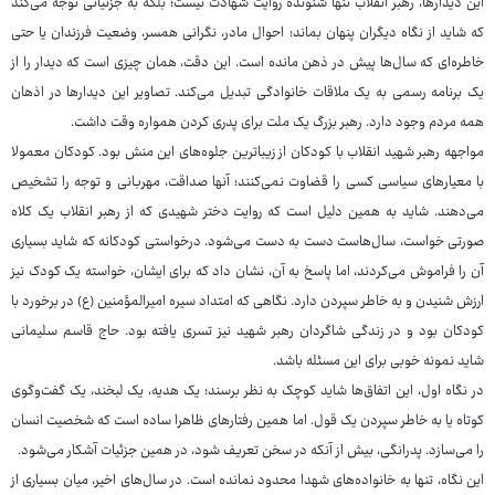
این دیدارها، رهبر انقلاب تنها شنونده روایت شهادت نیست؛ بلکه به جزئیاتی توجه می‌کند
که شاید از نگاه دیگران پنهان بماند؛ احوال مادر، نگرانی همسر، وضعیت فرزندان یا حتی
خاطره‌ای که سال‌ها پیش در ذهن مانده است. این دقت، همان چیزی است که دیدار را از
یک برنامه رسمی به یک ملاقات خانوادگی تبدیل می‌کند. تصاویر این دیدارها در اذهان
همه مردم وجود دارد. رهبر بزرگ یک ملت برای پدری کردن همواره وقت داشت.
مواجهه رهبر شهید انقلاب با کودکان از زیباترین جلوه‌های این منش بود. کودکان معمولا
با معیارهای سیاسی کسی را قضاوت نمی‌کنند؛ آنها صداقت، مهربانی و توجه را تشخیص
می‌دهند. شاید به همین دلیل است که روایت دختر شهیدی که از رهبر انقلاب یک کلاه
صورتی خواست، سال‌هاست دست به دست می‌شود. درخواستی کودکانه که شاید بسیاری
آن را فراموش می‌کردند، اما پاسخ به آن، نشان داد که برای ایشان، خواسته یک کودک نیز
ارزش شنیدن و به خاطر سپردن دارد. نگاهی که امتداد سیره امیرالمؤمنین (ع) در برخورد با
کودکان بود و در زندگی شاگردان رهبر شهید نیز تسری یافته بود. حاج قاسم سلیمانی
شاید نمونه خوبی برای این مسئله باشد.
در نگاه اول، این اتفاق‌ها شاید کوچک به نظر برسند؛ یک هدیه، یک لبخند، یک گفت‌وگوی
کوتاه یا به خاطر سپردن یک قول. اما همین رفتارهای ظاهرا ساده است که شخصیت انسان
را می‌سازد. پدرانگی، بیش از آنکه در سخن تعریف شود، در همین جزئیات آشکار می‌شود.
این نگاه، تنها به خانواده‌های شهدا محدود نمانده است. در سال‌های اخیر، میان بسیاری از