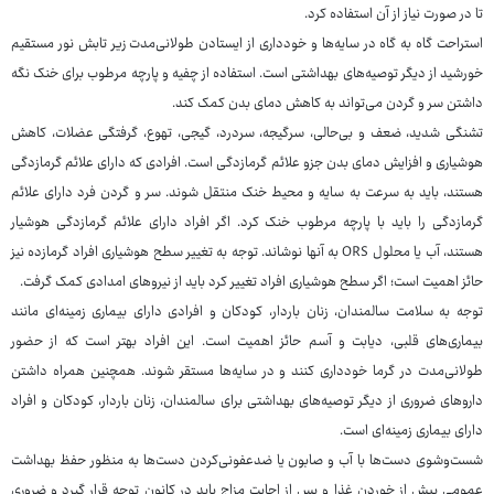
تا در صورت نیاز از آن استفاده کرد.
استراحت گاه به گاه در سایه‌ها و خودداری از ایستادن طولانی‌مدت زیر تابش نور مستقیم
خورشید از دیگر توصیه‌های بهداشتی است. استفاده از چفیه و پارچه مرطوب برای خنک نگه
‌داشتن سر و گردن می‌تواند به کاهش دمای بدن کمک کند.
تشنگی شدید، ضعف و بی‌حالی، سرگیجه، سردرد، گیجی، تهوع، گرفتگی عضلات، کاهش
هوشیاری و افزایش دمای بدن جزو علائم گرمازدگی است. افرادی که دارای علائم گرمازدگی
هستند، باید به سرعت به سایه و محیط خنک منتقل شوند. سر و گردن فرد دارای علائم
گرمازدگی را باید با پارچه مرطوب خنک کرد. اگر افراد دارای علائم گرمازدگی هوشیار
هستند، آب یا محلول ORS به آنها نوشاند. توجه به تغییر سطح هوشیاری افراد گرمازده نیز
حائز اهمیت است؛ اگر سطح هوشیاری افراد تغییر کرد باید از نیروهای امدادی کمک گرفت.
توجه به سلامت سالمندان، زنان باردار، کودکان و افرادی دارای بیماری زمینه‌ای مانند
بیماری‌های قلبی، دیابت و آسم حائز اهمیت است. این افراد بهتر است که از حضور
طولانی‌مدت در گرما خودداری کنند و در سایه‌ها مستقر شوند. همچنین همراه داشتن
داروهای ضروری از دیگر توصیه‌های بهداشتی برای سالمندان، زنان باردار، کودکان و افراد
دارای بیماری زمینه‌ای است.
شست‌وشوی دست‌ها با آب و صابون یا ضدعفونی‌کردن دست‌ها به منظور حفظ بهداشت
عمومی پیش از خوردن غذا و پس از اجابت مزاج باید در کانون توجه قرار گیرد و ضروری