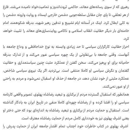
رهبری که از سوی رسانه‌های معاند، حاکمی ثروت‌اندوز و تمامیت‌خواه نامیده می‌شد، فارغ
از هر تعلقی، تا پای جان مقابل سلطه‌جویی دشمن خارجی ایستاد و روایت وارونه دشمن را
به کلی ابطال کرد. اینک در آستانه ایام تشییع و تدفین رهبر شهید، بدرقه شکوهمند امام
خامنه‌ای بار دیگر حقانیت انقلاب اسلامی و ناکامی روایت‌سازی‌های معاند را تثبیت خواهد
کرد.
احراز حقانیت کارگزاران سیاسی تا حد زیادی وابسته به نوع خداحافظی و وداع جامعه با
آنهاست. وقتی جامعه با بی‌تفاوتی از یک چهره سیاسی عبور می‌کند و از تدارک بدرقه
حامیانه برای او پرهیز می‌کند، سخن گفتن از عملکرد مثبت چنین سیاستمداری و حقانیت
گفتمان و نگرش سیاسی او کاملا منتفی است. بی‌تردید اگر یک نیروی سیاسی شاخص،
عملکرد مثبتی از خود نشان دهد، در جامعه از حذف او اسقبال نمی‌شود و مردم به راحتی
از او عبور نمی‌کنند.
همانطور که استقبال گسترده مردم از برکناری و تبعید رضاشاه پهلوی، تصویر واقعی کارنامه
سیاسی او را افشا کرده و از رضاشاه چهره‌ای کاملا منفی در تاریخ ایران به یادگار گذاشته
است. استقبال و حمایت مردم از برکناری و تبعید رضاشاه به اندازه‌ای بود که حتی دختر او
یعنی اشرف پهلوی نیز به خودداری کامل مردم از حمایت رضاشاه معترف است.
اشرف پهلوی در کتاب خاطرات خود اجتناب تمام اقشار جامعه ایران از حمایت پدرش را