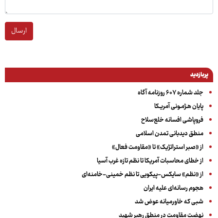
ارسال
پربازدید
جلد شماره ۶۰۷ روزنامه آگاه
پایان هـژمـونی آمریـکا
فروپاشی افسانه خلع‌سلاح
منطق دیدبانی تمدن اسلامی
از «صبر استراتژیک» تا «مقاومت فعال»
از خطای محاسبات آمریکا تا نظم تازه غرب آسیا
از «نظم» سایکس-پیکویی تا نظم خمینی-خامنه‌ای
هجوم رسانه‌ای علیه ایران
شبی که خاورمیانه عوض شد
نهضت مقاومت در منطق رهبر شهید