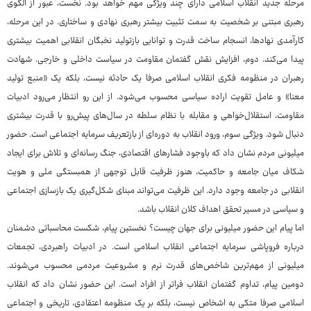
مرحله جدید انقلاب اسلامی دارای چند ویژگی مهم خواهد بود. نخست، عبور از الگوی
رهبری مبتنی بر شخصیت به سمت تثبیت بیشتر رهبری نهادی و ساختاری. در این مرحله،
کارآمدی نهادها، انسجام ساخت قدرت و توانایی بازتولید نخبگان انقلابی اهمیت بیشتری
پیدا می‌کند. دوم، افزایش نقش گفتمان مقاومت در سیاست داخلی و خارجی. شهادت
رهبران در منظومه فکری انقلاب اسلامی صرفا یک حادثه نیست، بلکه یک «منبع تولید
معنا» و عامل تقویت اراده سیاسی محسوب می‌شود. از این رو انتظار می‌رود ادبیات
مقاومت، استقلال‌خواهی و مقابله با نظام سلطه در سال‌های پیش‌رو با قدرت بیشتری
دنبال شود. ویژگی سوم، ورود انقلاب به دوره‌ای از بازتعریف سرمایه اجتماعی است. حضور
میلیونی مردم نشان داد که باوجود فشارهای اقتصادی، جنگ رسانه‌ای و تلاش برای ایجاد
شکاف میان جامعه و حاکمیت، هنوز ظرفیت قابل توجهی از همبستگی ملی و هویت
انقلابی در جامعه وجود دارد. این ظرفیت می‌تواند مبنای شکل‌گیری یک بازسازی اجتماعی
و سیاسی در مسیر تحقق اهداف کلان انقلاب باشد.
اما پیام این حضور میلیونی برای جهان چیست؟ نخستین پیام، شکست محاسباتی دشمنان
درباره فروپاشی سرمایه اجتماعی انقلاب اسلامی است. در ادبیات راهبردی، تجمعات
میلیونی از مهم‌ترین شاخص‌های قدرت نرم و مشروعیت مردمی محسوب می‌شوند.
دومین پیام، تداوم گفتمان انقلاب فراتر از افراد است. این حضور نشان داد که انقلاب
اسلامی صرفا متکی به اشخاص نیست، بلکه بر یک منظومه اعتقادی، تاریخی و اجتماعی