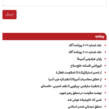
ارسال
پربازدید
جلد شماره ۶۰۷ روزنامه آگاه
جلد شماره ۶۰۸ روزنامه آگاه
پایان هـژمـونی آمریـکا
فروپاشی افسانه خلع‌سلاح
از «صبر استراتژیک» تا «مقاومت فعال»
از خطای محاسبات آمریکا تا نظم تازه غرب آسیا
از «نظم» سایکس-پیکویی تا نظم خمینی-خامنه‌ای
نهضت مقاومت در منطق رهبر شهید
شبی که خاورمیانه عوض شد
منطق دیدبانی تمدن اسلامی