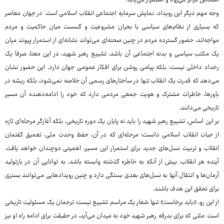
اشخاص فراتر می‌رود و استمرار می‌یابد.
وجه مهم دیگر این رویداد، نمایش سرمایه اجتماعی انقلاب اسلامی است. در جهان معاصر
که بسیاری از نظام‌های سیاسی با بحران مشروعیت و گسست میان حاکمیت و مردم
مواجه‌اند، حضور گسترده مردم در چنین صحنه‌ای می‌تواند نشانه‌ای از استمرار پیوند میان
یک مکتب سیاسی و بدنه اجتماعی آن باشد. تشییع رهبر شهید، در این معنا، صرفا یک
رخداد داخلی نیست؛ بلکه پیامی روشن برای افکار عمومی جهان دارد. این حضور نشان
می‌دهد که قدرت یک انقلاب تنها در ساختارهای رسمی آن خلاصه نمی‌شود، بلکه ریشه در
باورها، خاطرات مشترک و هویت جمعی مردمی دارد که خود را ادامه‌دهنده آن مسیر
تاریخی می‌دانند.
بر این اساس، تشییع رهبر شهید را باید نه پایان یک دوره تاریخی، بلکه آغازگر مرحله‌ای تازه
از حیات انقلاب اسلامی دانست؛ مرحله‌ای که در آن، حفظ وحدت ملی، تعمیق گفتمان
انقلاب و تربیت نسل‌های جدید برای استمرار این مسیر، اهمیتی دوچندان خواهد یافت.
آینده هر انقلاب، بیش از آنکه به خاطره گذشته وابسته باشد، به توانایی آن در بازتولید
آرمان‌ها و انتقال آنها به نسل‌های بعدی بستگی دارد و چنین رویدادهایی می‌توانند بستری
برای تحقق این هدف باشند.
از این رو، «باید برخاست» تنها شعار یک مراسم تشییع نیست؛ ترجمان یک مسئولیت تاریخی
است. ملتی که برای بدرقه رهبر شهید خود به میدان می‌آید، در حقیقت برای ادامه راه او نیز