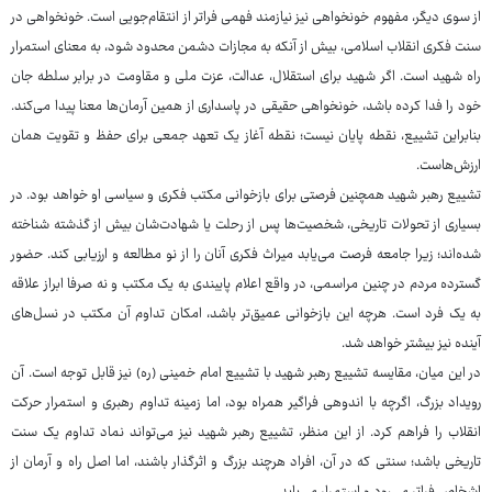
از سوی دیگر، مفهوم خونخواهی نیز نیازمند فهمی فراتر از انتقام‌جویی است. خونخواهی در
سنت فکری انقلاب اسلامی، بیش از آنکه به مجازات دشمن محدود شود، به معنای استمرار
راه شهید است. اگر شهید برای استقلال، عدالت، عزت ملی و مقاومت در برابر سلطه جان
خود را فدا کرده باشد، خونخواهی حقیقی در پاسداری از همین آرمان‌ها معنا پیدا می‌کند.
بنابراین تشییع، نقطه پایان نیست؛ نقطه آغاز یک تعهد جمعی برای حفظ و تقویت همان
ارزش‌هاست.
تشییع رهبر شهید همچنین فرصتی برای بازخوانی مکتب فکری و سیاسی او خواهد بود. در
بسیاری از تحولات تاریخی، شخصیت‌ها پس از رحلت یا شهادت‌شان بیش از گذشته شناخته
شده‌اند؛ زیرا جامعه فرصت می‌یابد میراث فکری آنان را از نو مطالعه و ارزیابی کند. حضور
گسترده مردم در چنین مراسمی، در واقع اعلام پایبندی به یک مکتب و نه صرفا ابراز علاقه
به یک فرد است. هرچه این بازخوانی عمیق‌تر باشد، امکان تداوم آن مکتب در نسل‌های
آینده نیز بیشتر خواهد شد.
در این میان، مقایسه تشییع رهبر شهید با تشییع امام خمینی (ره) نیز قابل توجه است. آن
رویداد بزرگ، اگرچه با اندوهی فراگیر همراه بود، اما زمینه تداوم رهبری و استمرار حرکت
انقلاب را فراهم کرد. از این منظر، تشییع رهبر شهید نیز می‌تواند نماد تداوم یک سنت
تاریخی باشد؛ سنتی که در آن، افراد هرچند بزرگ و اثرگذار باشند، اما اصل راه و آرمان از