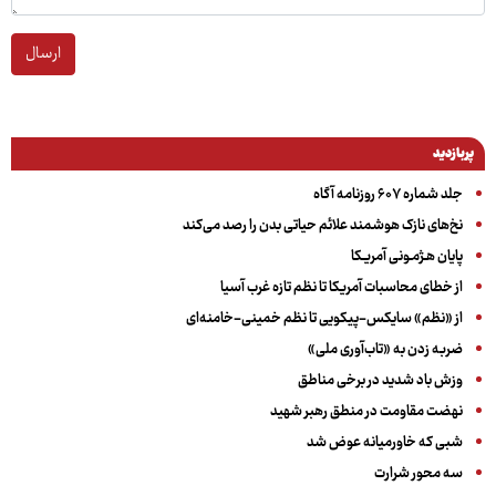
ارسال
پربازدید
جلد شماره ۶۰۷ روزنامه آگاه
نخ‌های نازک هوشمند علائم حیاتی بدن را رصد می‌کند
پایان هـژمـونی آمریـکا
از خطای محاسبات آمریکا تا نظم تازه غرب آسیا
از «نظم» سایکس-پیکویی تا نظم خمینی-خامنه‌ای
ضربه زدن به «تاب‌آوری ملی»
وزش باد شدید در برخی مناطق
نهضت مقاومت در منطق رهبر شهید
شبی که خاورمیانه عوض شد
سه‌ محور شرارت