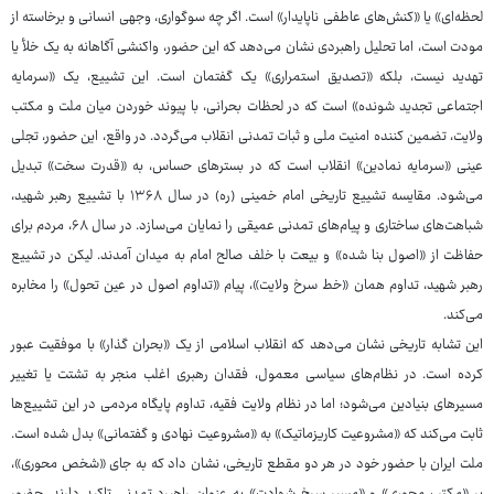
لحظه‌ای» یا «کنش‌های عاطفی ناپایدار» است. اگر چه سوگواری، وجهی انسانی و برخاسته از
مودت است، اما تحلیل راهبردی نشان می‌دهد که این حضور، واکنشی آگاهانه به یک خلأ یا
تهدید نیست، بلکه «تصدیق استمراری» یک گفتمان است. این تشییع، یک «سرمایه
اجتماعی تجدید شونده» است که در لحظات بحرانی، با پیوند خوردن میان ملت و مکتب
ولایت، تضمین کننده امنیت ملی و ثبات تمدنی انقلاب می‌گردد. در واقع، این حضور، تجلی
عینی «سرمایه نمادین» انقلاب است که در بسترهای حساس، به «قدرت سخت» تبدیل
می‌شود. مقایسه تشییع تاریخی امام خمینی (ره) در سال ۱۳۶۸ با تشییع رهبر شهید،
شباهت‌های ساختاری و پیام‌های تمدنی عمیقی را نمایان می‌سازد. در سال ۶۸، مردم برای
حفاظت از «اصول بنا شده» و بیعت با خلف صالح امام به میدان آمدند. لیکن در تشییع
رهبر شهید، تداوم همان «خط سرخ ولایت»، پیام «تداوم اصول در عین تحول» را مخابره
می‌کند.
این تشابه تاریخی نشان می‌دهد که انقلاب اسلامی از یک «بحران گذار» با موفقیت عبور
کرده است. در نظام‌های سیاسی معمول، فقدان رهبری اغلب منجر به تشتت یا تغییر
مسیرهای بنیادین می‌شود؛ اما در نظام ولایت فقیه، تداوم پایگاه مردمی در این تشییع‌ها
ثابت می‌کند که «مشروعیت کاریزماتیک» به «مشروعیت نهادی و گفتمانی» بدل شده است.
ملت ایران با حضور خود در هر دو مقطع تاریخی، نشان داد که به جای «شخص محوری»،