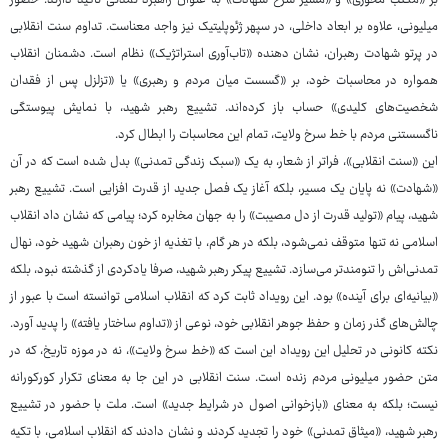
بر «مکتب محوری» و «مسیر سرخ شهادت» به عنوان راهبرد تمدنی تاکید دارند. حضور
میلیونی، علاوه بر ابعاد داخلی، در سپهر ژئوپلیتیک نیز واجد معناست. تداوم سنت انقلابی
در پرتو شهادت رهبران، نشان دهنده «تاب‌آوری استراتژیک» نظام است. دشمنان انقلاب
همواره در محاسبات خود، بر «گسست میان مردم و رهبری» یا «تزلزل پس از فقدان
شخصیت‌های کلیدی» حساب باز کرده‌اند. تشییع رهبر شهید، با نمایش پیوستگی
ناگسستنی مردم با خط سرخ ولایت، تمام این محاسبات را ابطال کرد.
این «سنت انقلابی»، فراتر از شعار، به یک «سبک زندگی تمدنی» بدل شده است که در آن
«شهادت» نه پایان یک مسیر، بلکه آغاز یک فصل جدید از قدرت افزایی است. تشییع رهبر
شهید، پیام «تولید قدرت از دل مصیبت» را به جهان مخابره کرد؛ پیامی که نشان داد انقلاب
اسلامی نه تنها متوقف نمی‌شود، بلکه در هر گام، با تغذیه از خون رهبران شهید خود، نهال
تمدنی‌اش را تنومندتر می‌سازد. تشییع پیکر رهبر شهید، صرفا یادکردی از گذشته نبود، بلکه
«بیانیه‌ای برای آینده» بود. این رویداد ثابت کرد که انقلاب اسلامی توانسته است با عبور از
چالش‌های گذر زمان و حفظ جوهر انقلابی خود، نوعی از «تداوم ساختار یافته» را پدید آورد.
نکته کانونی در تحلیل این رویداد این است که «خط سرخ ولایت»، نه در موزه تاریخ، که در
متن حضور میلیونی مردم زنده است. سنت انقلابی در این جا به معنای تکرار کورکورانه
نیست؛ بلکه به معنای «بازخوانی اصول در شرایط جدید» است. ملت با حضور در تشییع
رهبر شهید، «میثاق تمدنی» خود را تجدید کردند و نشان دادند که انقلاب اسلامی، با تکیه