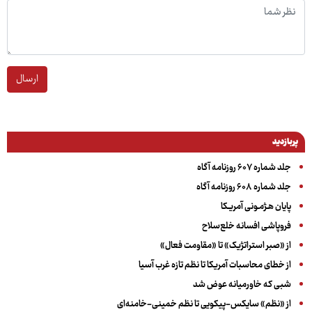
ارسال
پربازدید
جلد شماره ۶۰۷ روزنامه آگاه
جلد شماره ۶۰۸ روزنامه آگاه
پایان هـژمـونی آمریـکا
فروپاشی افسانه خلع‌سلاح
از «صبر استراتژیک» تا «مقاومت فعال»
از خطای محاسبات آمریکا تا نظم تازه غرب آسیا
شبی که خاورمیانه عوض شد
از «نظم» سایکس-پیکویی تا نظم خمینی-خامنه‌ای