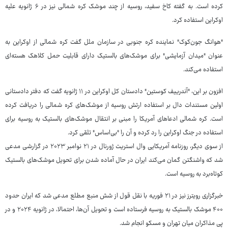
کرده است. به گفته کاخ سفید، روسیه از چند موشک کره شمالی نیز در ۶ ژانویه علیه
اوکراین استفاده کرد.
"هوانگ جون‌کوک" نماینده کره جنوبی در سازمان ملل گفت کره شمالی از اوکراین به
عنوان "میدان آزمایشی" برای موشک‌های بالستیک دارای قابلیت حمل کلاهک هسته‌ای
استفاده می‌کند.
افزون بر این، "آندرییف کوستین" دادستان کل اوکراین در ۱۱ ژانویه گفت که دفتر دادستانی
اولین مستندات دال بر استفاده ارتش روسیه از موشک‌های کره شمالی را دریافت کرده
است. کره شمالی ادعاهای آمریکا را مبنی بر انتقال موشک‌های بالستیک به روسیه برای
استفاده در جنگ اوکراین را رد کرده و آن را "بی‌اساس" تلقی کرد.
از سوی دیگر، روزنامه آمریکایی وال استریت ژورنال در ۲۱ نوامبر ۲۰۲۳ در گزارشی مدعی
شد که واشنگتن گمان می‌کند ایران در حال آماده شدن برای تحویل موشک‌های بالستیک
کوتاه‌برد به روسیه است.
خبرگزاری رویترز نیز در ۲۱ فوریه با نقل قول از شش منبع مطلع مدعی شد که ایران حدود
۴۰۰ موشک بالستیک به روسیه فرستاده است‌ و تحویل آن‌ها، احتمالا، در ژانویه ۲۰۲۴ و در
پی مذاکران میان تهران و مسکو انجام شد.