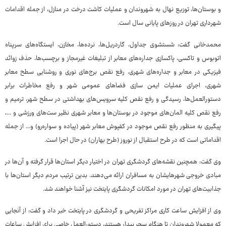
و بوستان‌ها، توزیع نهال به شهروندان و عملیات کاشت درخت در منازل، از جمله اقدامات
شهرداری تهران در روزهای پایانی سال است.
محمدخانی گفت: شستشوی جداول، گاردریل‌ها، نرده‌ها، مخازن، ایستگاه‌های سرپناه
اتوبوس و تاکسی، پاکسازی جداره‌های معابر از تبلیغات غیرمجاز و برچسب‌ها، حذف زوائد
فیزیکی در معابر و جداره‌های شهری، رفع نقص برج‌های نوری و روشنایی سطح معابر
شهری، اجرای عملیات ایمن سازی فضاهای عمومی شهر و رفع مخاطرات برابر
دستورالعمل‌ها، رسیدگی و رفع نقص کلیه سرویس‌های بهداشتی در سطح شهر، ترمیم و
رفع نقص کلیه المان‌های موجود در بوستان‌ها و معابر شهری نظیر ست‌های ورزشی و ...،
پیگیری به منظور رفع نقص موجود در کفپوش معابر شهر (پیاده و سواره‌رو) و... از جمله
اقداماتی است که در طرح استقبال از نوروز (طرح بهاران) در حال اجرا است.
وی گفت: همچنین نقشه‌های گردشگری تهران در اختیار دیگر استان‌ها قرار گرفته و آن‌ها در
مبادی خروجی شهرهایشان به مسافران ارائه می‌دهند. بدین ترتیب مردم دیگر استان‌ها با
جذابیت‌های تهران در مورد امکانات گردشگری پایتخت نیز آشنا خواهند شد.
وی از افزایش ساعت کاری مراکز تفریحی و گردشگری در پایتخت خبر داد و گفت: از آنجایی
که معمولا شهروندان تا هنگام سحر بیدار هستند، دستورالعمل خاصی برای افزایش ساعات