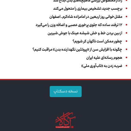
رادار مخصوص بررسی ماهیچه‌های بدن ابداع شد
برچسب جدید، تشخیص بیماری را متحول می‌کند
مقتل‌خوانی روز اربعین در امامزاده شاه‌کرم ـ اصفهان
۱۲ ترفند ساده که جلوی پرخوری عصبی و اضافه ‌وزن را می‌گیرد
از بین بردن خط و خش شیشه عینک با جوش شیرین
چطور ممکن است ناگهان کر شویم؟
چگونه با افزایش سن از «پروتئین نگهدارنده بدن» مراقبت کنیم؟
هجوم رسانه‌ای علیه ایران
ضربه زدن به «تاب‌آوری ملی»
نسخه دسکتاپ