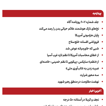
پربازدید
جلد شماره ۶۰۷ روزنامه آگاه
نخ‌های نازک هوشمند علائم حیاتی بدن را رصد می‌کند
پایان هـژمـونی آمریـکا
فروپاشی افسانه خلع‌سلاح
شبی که خاورمیانه عوض شد
از خطای محاسبات آمریکا تا نظم تازه غرب آسیا
از «نظم» سایکس-پیکویی تا نظم خمینی-خامنه‌ای
ضربه زدن به «تاب‌آوری ملی»
سه‌ محور شرارت
نهضت مقاومت در منطق رهبر شهید
آخرین اخبار
نجف و کربلا در آستانه ۵۰ درجه