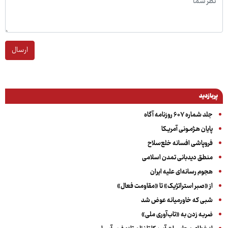
ارسال
پربازدید
جلد شماره ۶۰۷ روزنامه آگاه
پایان هـژمـونی آمریـکا
فروپاشی افسانه خلع‌سلاح
منطق دیدبانی تمدن اسلامی
هجوم رسانه‌ای علیه ایران
از «صبر استراتژیک» تا «مقاومت فعال»
شبی که خاورمیانه عوض شد
ضربه زدن به «تاب‌آوری ملی»