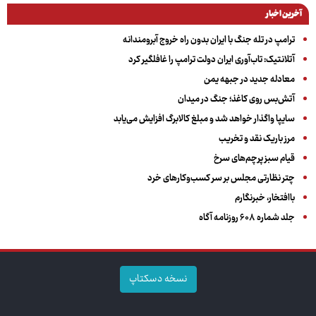
آخرین اخبار
ترامپ در تله جنگ با ایران بدون راه خروج آبرومندانه
آتلانتیک: تاب‌آوری ایران دولت ترامپ را غافلگیر کرد
معادله جدید در جبهه یمن
آتش‌بس روی کاغذ؛ جنگ در میدان
سایپا واگذار خواهد شد و مبلغ کالابرگ افزایش می‌یابد
مرز باریک نقد و تخریب
قیام سبز پرچم‌های سرخ
چتر نظارتی مجلس بر سر کسب‌وکارهای خرد
باافتخار، خبرنگارم
جلد شماره ۶۰۸ روزنامه آگاه
نسخه دسکتاپ