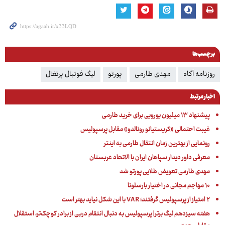
برچسب‌ها
روزنامه آگاه
مهدی طارمی
پورتو
لیگ فوتبال پرتغال
اخبار مرتبط
پیشنهاد ۱۳ میلیون یورویی برای خرید طارمی
غیبت احتمالی «کریستیانو رونالدو» مقابل پرسپولیس
رونمایی از بهترین زمان انتقال طارمی به اینتر
معرفی داور دیدار سپاهان ایران با الاتحاد عربستان
مهدی طارمی تعویض طلایی پورتو شد
۱۰ مهاجم مجانی در اختیار بارسلونا
۲ امتیاز از پرسپولیس گرفتند؛ VAR با این شکل نیاید بهتر است
هفته سیزدهم لیگ برتر| پرسپولیس به دنبال انتقام دربی از برادر کوچک‌تر، استقلال