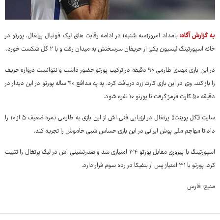
به گزارش آگاه:
بامداد امروز(سه شنبه) در ادامه رقابت های لیگ فوتبال پرتغال، پورتو در
خانه اسپورتینگ لیسبون یکی از حریفان سرسختش به میدان رفت و با ۲ گل شکست خورد.
در این بازی مهدی طارمی ۹۰ دقیقه در ترکیب پورتو حضور داشت و نتوانست دروازه حریف
را باز کند. وی در این بازی کارت زرد دریافت کرد. په په مدافع ۴۰ ساله پورتو در این دیدار در
دقیقه ۵۰ کارت قرمز گرفت تا پورتو ۱۰ نفره شود.
سایت «گل پوینت» پرتغال در ارزیابی فنی اش از این بازی به طارمی نمره ضعیف ۵ از ۱۰ را
داد تا مهاجم ملی پوش ایرانی در این بازی حساس شبی خاموش را تجربه کند.
اسپورتینگ با پیروزی مقابل پورتو ۳۴ امتیازی شد و صدرنشینی اش در لیگ پرتغال را تثبیت
کرد. پورتو با ۳۱ امتیاز پس از بنفیکا در رده سوم قرار دارد.
منبع: فارس