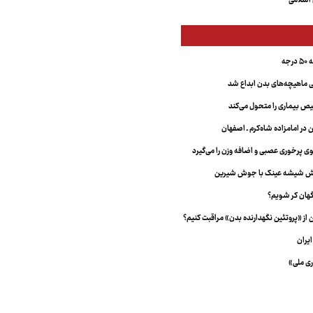
اسلامی
جه
ماهیچه‌های بدن ابداع شد
 بیماری را متحول می‌کند
 در امامزاده شاه‌کرم ـ اصفهان
خش شیشه عینک با جوش شیرین
هان کر شویم؟
از «پروتئین نگهدارنده بدن» مراقبت کنیم؟
یران
ری ملی»