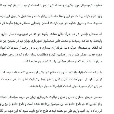
خطوط اتوبوسرانی بهره بگیریم و مطالعاتی در مورد احداث تراموا را شروع کرده‌ایم ت
وی اظهار کرده بود که در این راستا جلساتی برگزار شده و مشغول کار روی این موض
دماوند است و طوری تنظیم خواهیم کرد که امکان جابجایی مسافر هر پنج دقیقه فرا
اما سخنان زاکانی در حد حرف باقی نماند؛ بگونه ای که در شهریورماه سال جاری ب
پایتخت، به تفاهم رسیدند و محمدخانی سخنگوی شهرداری تهران نیز در تشریح این ت
که اتفاقا در شهرهای بزرگ دنیا، طرفداران بسیاری دارد و در برخی از شهرها «ترامو
دوره جدید، عملی‌ شدن آن را پیگیری کرد و مطالعات نشان داده که در برخی خطوط اح
می‌تواند با هزینه کمتر مسافر بیشتری را با کیفیت بهتر جابه‌جا کند.
با اینکه احداث «تراموا» توسط وزارت دفاع تنها یکی از بندهای تفاهم نامه بود؛ ا
تهران از ارسال طرح جامع حمل و نقل به شورایعالی ترافیک کشور خبر می دهد که در
عبارتی دیگر مسیر قانونی احداث «تراموا» هموار خواهد شد.
محسن هرمزی معاون حمل و نقل و ترافیک شهرداری تهران در مورد سرانجام احداث «تر
و از آنجایی که در طرح جامع به این موضوع پرداخته شده است و طرح جامع را نیز برا
قرار داده ایم؛ امیدواریم طی دو هفته آینده، طرح جامع تأیید شود که این مهم در قال