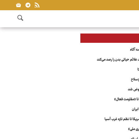
علائم حیاتی بدن را رصد می‌کند
ا
‌سلاح
عوض شد
تا «مقاومت فعال»
یران
کا تا نظم تازه غرب آسیا
ری ملی»