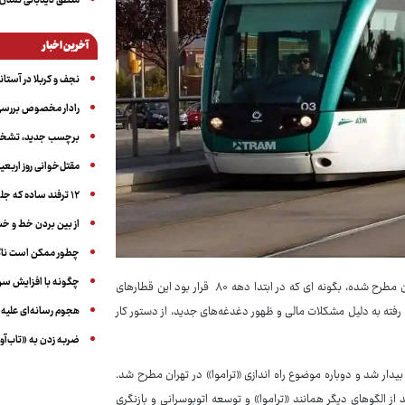
منطق دیدبانی تمدن 
آخرین اخبار
نجف و کربلا در آستانه ۵۰ در
رادار مخصوص بررسی 
برچسب جدید، تشخیص
مقتل‌خوانی روز اربعین
۱۲ ترفند ساده که جلوی پرخوری عصبی و اضافه ‌وزن را می‌گیرد
از بین بردن خط و 
چطور ممکن است ناگ
چگونه با افزایش سن 
: موضوع ساخت «تراموا» سالهاست که از سوی مدیران شهری در تهران مطرح شده، بگونه ای که در ابتدا دهه ۸۰ قرار بود این قطارهای
 رفته به دلیل مشکلات مالی و ظهور دغدغه‌های جدید، از دستور کار
هجوم رسانه‌ای علیه ا
ضربه زدن به «تاب‌آو
بیدار شد و دوباره موضوع راه اندازی «تراموا» در تهران مطرح شد.
 از الگوهای دیگر همانند «تراموا» و توسعه اتوبوسرانی و بازنگری