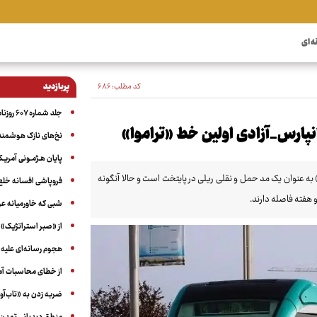
ه ای
کد مطلب:
۶۸۶
پربازدید
جلد شماره ۶۰۷ روزنامه آگاه
رانپارس_آزادی اولین خط «تراموا»
نخ‌های نازک هوشمند 
پایان هـژمـونی آمریـک
 به عنوان یک مد حمل و نقلی ریلی در پایتخت است و حالا آنگونه
فروپاشی افسانه خلع
 هفته فاصله دارند.
شبی که خاورمیانه 
از «صبر استراتژیک» 
هجوم رسانه‌ای علیه ا
از خطای محاسبات آمری
ضربه زدن به «تاب‌آو