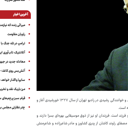
سه‌ محور شرارت
آخرین اخبار
میراثی زنده که نیاز
راویان مقاومت
ترامپ در تله جنگ با ا
آتلانتیک: تاب‌آوری ای
معادله جدید در جبه
آتش‌بس روی کاغذ؛ ج
سایپا واگذار خواهد ش
مرز باریک نقد و تخری
قیام سبز پرچم‌های 
رشیدی متولد چهارم اردیبهشت‌ماه سال ۱۳۰۴ در راوند کاشان است. آهنگسازی و خوانندگی رشیدی در رادیو تهران از سال ۱۳۲۷ خورشیدی آغاز و
چتر نظارتی مجلس بر
آن دو فرزند است. فرزندان او نیز از ذوق موسیقایی بهره‌ای بسزا دارند و
 و مصفای راوند کاشان از پدری کشاورز و مادر شاعرزاده و شاعرمنش