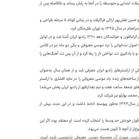
ات ابتدایی و متوسطه را در آنجا به پایان رساند و بلافاصله پس از
 حسن نقش‌پور اراکی فراگرفت و در زمانی کوتاه تا مرحله طراحی و
 تهران نقل‌مکان کرد.
رشیدی با موسیقی به‌اصطلاح کلاسیک (ردیف آواز ایرانی) از راه شنیدن صفحات قدیم گرامافون و خوانندگان دهه ۱۳۲۰ رادیو ایران آشنا شد و در اوایل
 اصول نت‌خوانی را نزد موسی معروفی و یکی دو ماه نیز در کلاس
ا یادگیری نت، نواختن تار را رها کرد و از آن پس نت آهنگ‌هایی را
ر یکی از ارکسترهای رادیو ایران معرفی شد و از همان سال به‌عنوان
 از ساخته‌های زنده یاد موسی معروفی را در مایه افشاری با ارکستر
‌های جمعه ساعت هفت و نیم بعدازظهر از رادیو ایران پخش می‌شد)
 محمد بهارلو نیز شرکت کرد.
آهنگسازی و خوانندگی امین‌الله رشیدی در رادیو تهران از سال۱۳۲۷ آغاز و تا پایان سال۱۳۴۴ به‌طور پیوسته ادامه داشت و در این مدت بیش از
ه قول خودش حد وسط را انتخاب کرده است. او معتقد بود: اگر این
وع‌تر از آنچه تا کنون هست، می‌بود.
مل‌ترین صورت آن به‌وسیله موسی معروفی نت‌نویسی شده است،