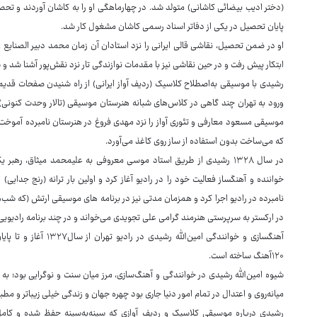
(دختر ادیب بیضائی کاشانی) متولد شد. در چهارماهگی او را به کاشان آوردند و تحصیل
پایان تحصیل در یکی از دفاتر اسناد رسمی کاشان مشغول کار شد.
او در ضمن تحصیل، نقاشی قالی ایرانی را نزد استادان آن زمان محمد دبیر الصنایع و
ابتکار پیش رفت و در حین نقاشی نیز با مقدمات نوازندگی تار نزد نقش‌پور آشنا شد و سرانجام در سال ۱۳۲۵ به
ورود به تهران چند گاهی در کلاس‌های شبانه هنرستان موسیقی (تالار وحدت کنونی)
موسیقی مسعود معارفی و تئوری آواز را نزد مهدی فروغ در هنرستان نامبرده آموخت و ب
که می‌ساخت بدون استفاده از ساز روی کاغذ می‌آورد.
در سال ۱۳۲۸ رشیدی از طریق استاد موسی معروفی به علیمحمد میثاق، رهب
خواننده و آهنگساز فعالیت خود را در رادیو آغاز کرد و اولین بار ترانه (رنج جدایی)
نامبرده در رادیو اجرا کرد و همزمان مدتی نیز در برنامه های موسیقی ارتش (که شب
در ارکستر به سرپرستی هنرمند گرامی علی تجویدی می‌خواند و در چند برنامه رادیویی
۱۲۰آهنگ ساخته است.
شیوه امین‌الله رشیدی در خوانندگی و آهنگ‌سازی، مرز میان سنت و نوگرایی بود؛ ب
میانه‌روی و اعتدال در تمام امور دنیا جاری بود چهره جهان و زندگی خیلی زیباتر و مطب
رشیدی درباره موسیقی کلاسیک و ردیف آوازی که سینه‌به‌سینه حفظ شده و کا