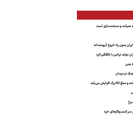
مند صیانت و مستندسازی است
یران بدون راه خروج آبرومندانه
ران دولت ترامپ را غافلگیر کرد
ه یمن
نگ در میدان
د و مبلغ کالابرگ افزایش می‌یابد
ب
سرخ
 سر کسب‌وکارهای خرد