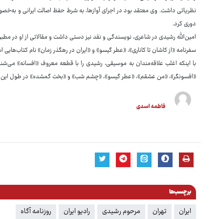
نظریاتی داشت. وی معتقد بود در اجرای آوازها، به شرط حفظ اصالت ایرانی و به‌خصوص 
دوری کرد.
امین‌الله رشیدی در شاعری، نویسندگی و نقد نیز دستی داشت و مقالاتی از او در مط
سفرنامه «از کاشان تا کاناری»، «عطر گیسو» و «ایران در رهگذر زمان» نام کتاب‌های
با اینکه اغلب علاقه‌مندان به موسیقی، رشیدی را با قطعه معروف «افسانه» می‌شناس
«افسونگر»، «من عشقم»، «عطر گیسو»، «چشم شب» و «بخت گمشده» در طول این 
فاطمه اسدی
برچسب‌ها
ایران
تهران
مرحوم رشیدی
رادیو ایران
روزنامه آگاه