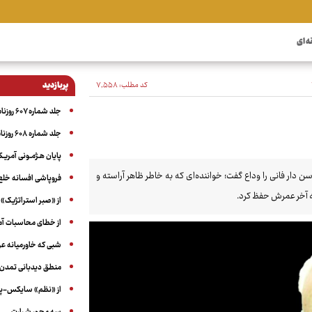
ه ای
کد مطلب:
۷٬۵۵۸
پربازدید
جلد شماره ۶۰۷ روزنامه آگاه
جلد شماره ۶۰۸ روزنامه آگاه
پایان هـژمـونی آمریـک
 موسیقی ایرانی در ۹۹سالگی بر اثر کهولت سن دار فانی را وداع گفت؛ خواننده‌ای که به خاطر ظاهر آراسته و
فروپاشی افسانه خلع
ه آخر عمرش حفظ کرد.
از «صبر استراتژیک» 
از خطای محاسبات آمری
شبی که خاورمیانه 
منطق دیدبانی تمدن 
از «نظم» سایکس-پیک