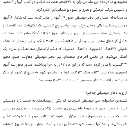
مجوزهای صادرشده این ماه می‌توان به ۶۲۰شعر، هفت نماهنگ و دو کتاب گویا و ۹تمدید
و تاسیس شرکت فرهنگی و هنری و استودیو صدابرداری اشاره کرد.
در مردادماه امسال نیز، دفتر موسیقی مجوز ۳۴آلبوم را صادر کرده است که شامل ۱۶آلبوم
موسیقی سنتی، ایرانی و ملی، ۶پاپ، چهار نواحی، پنج تلفیقی، یک الکترونیک، یک کلاسیک و
یک ارکسترال است. همچنین، از سوی این دفتر مجوز ۴۷۲تک‌آهنگ صادر شده است که
شامل گونه‌های سنتی، ایرانی و ملی با ۴۵آهنگ، پاپ ۳۵۳آهنگ، نواحی و محلی ۱۷آهنگ،
تلفیقی ۳۱آهنگ، الکترونیک ۱۰آهنگ، کلاسیک ۱۲آهنگ، ارکسترال سه آهنگ و سرود یک
آهنگ می‌شود. در بخش اجراهای صحنه‌ای نیز، دفتر موسیقی معاونت هنری مجوز
۳۲کنسرت را صادر کرده است که در این ماه ۶۲بار به اجرا پرداختند. صدور مجوز سه آلبوم
تصویری، ۷۹۹شعر، ۱۳نماهنگ، ۱۳کتاب گویا و اعزام دو گروه به خارج از کشور، از دیگر
فعالیت‌ها و اقدامات دفتر موسیقی در مردادماه ۱۴۰۳ بوده است.
از رویدادهای موسیقی چه‌خبر؟
ششمین جشنواره ملی موسیقی امیرجاهد که یکی از رویدادهای به ‌نسبت تازه موسیقی
است به دبیری هنری حمیدرضا عاطفی در روز یکشنبه ۲۵شهریورماه با دونوازی موسیقی
کلاسیک ایرانی و درمجموع ۶۹اجرا برگزار می‌شود که ۴۴اجرا مربوط به شرکت‌کنندگان
شهرستان‌ها و ۲۵اجرا توسط شرکت‌کنندگان تهرانی است. بخش اجراها در روز دوشنبه