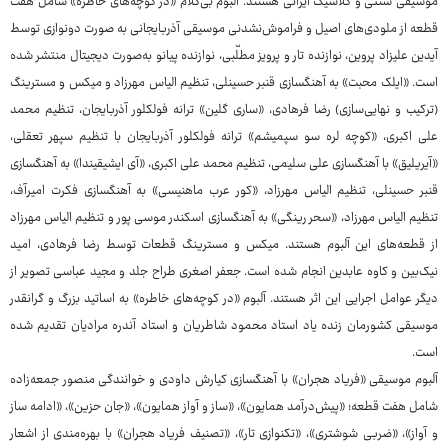
موسیقی سنتی و کلاسیک ایرانی هستند. آلبوم بی‌کلام «در کوچه‌های خاطره» شامل هفت
قطعه از ملودی‌های اصیل و فراموش‌نشدنی موسیقی آذربایجانی به صورت دونوازی توسط
آیدین علیزاد پروین، نوازنده تار و پرویز مطلّبی، نوازنده پیانو به‌صورت دیجیتال منتشر شده
است. «ایلک محبت» به آهنگسازی قنبر حسینلی، تنظیم الیاس مهرزاد و میکس و مسترینگ
(ترکیب و نهایی‌سازی) رضا فرهادی، «ساری گلین» ترانه فولکلور آذربایجان، تنظیم محمد
علی اکبری، «کوچه لره سو سپمیشم» ترانه فولکلور آذربایجان با تنظیم سپهر تعقلی،
«آیریلیق» با آهنگسازی علی سلیمی، تنظیم محمد علی اکبری، «آی ایشیقیندا» به آهنگسازی
قنبر حسینلی، تنظیم الیاس مهرزاد، «کور عرب ماهنیسی» به آهنگسازی فکرت امیرآف،
تنظیم الیاس مهرزاد، «سحر رینگی» به آهنگسازی اسکندر موسی پور و تنظیم الیاس مهرزاد
از قطعه‌های این آلبوم هستند. میکس و مسترینگ قطعات توسط رضا فرهادی، امید
نیک‌بین و کاوه عابدین انجام شده است. جعفر اصغری طراح جلد و مجید عباسی تصویر از
دیگر عوامل اجرایی این اثر هستند. آلبوم «در کوچه‌های خاطره» به اساتید بزرگ و گرانقدر
موسیقی کشورمان زنده‌ یاد استاد محمود شاطریان و استاد آندره مرادیان تقدیم شده
است.
آلبوم موسیقی «فریاد هجران» با آهنگسازی کیارش داودی و خوانندگی منصور جمعه‌زاده
شامل هفت قطعه؛ «پیش‌درآمد همایون»، «ساز و آواز همایون»، «جان حزین»، «ادامه‌ ساز
و آواز»، «ضربی شوشتری»، «تکنوازی تار»، «تصنیف فریاد هجران» با بهره‌مندی از اشعار