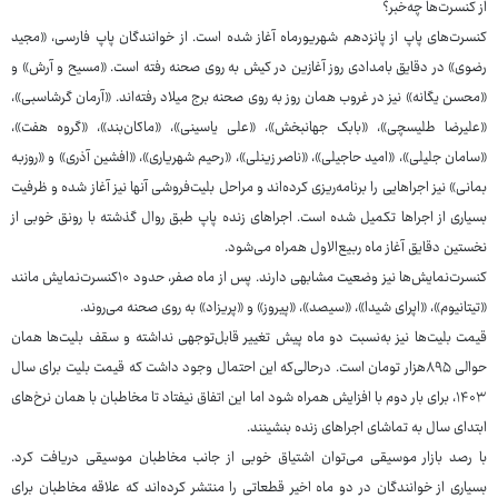
از کنسرت‌ها چه‌خبر؟
کنسرت‌های پاپ از پانزدهم شهریورماه آغاز شده است. از خوانندگان پاپ فارسی، «مجید
رضوی» در دقایق بامدادی روز آغازین در کیش به روی صحنه رفته است. «مسیح و آرش» و
«محسن یگانه» نیز در غروب همان روز به روی صحنه برج میلاد رفته‌اند. «آرمان گرشاسبی»،
«علیرضا طلیسچی»، «بابک جهانبخش»، «علی یاسینی»، «ماکان‌بند»، «گروه هفت»،
«سامان جلیلی»، «امید حاجیلی»، «ناصر زینلی»، «رحیم شهریاری»، «افشین آذری» و «روزبه
بمانی» نیز اجراهایی را برنامه‌ریزی کرده‌اند و مراحل بلیت‌فروشی آنها نیز آغاز شده و ظرفیت
بسیاری از اجراها تکمیل شده است. اجراهای زنده پاپ طبق روال گذشته با رونق خوبی از
نخستین دقایق آغاز ماه ربیع‌الاول همراه می‌شود.
کنسرت‌نمایش‌ها نیز وضعیت مشابهی دارند. پس از ماه صفر، حدود ۱۰کنسرت‌نمایش مانند
«تیتانیوم»، «اپرای شیدا»، «سیصد»، «پیروز» و «پریزاد» به روی صحنه می‌روند.
قیمت بلیت‌ها نیز به‌نسبت دو ماه پیش تغییر قابل‌توجهی نداشته و سقف بلیت‌ها همان
حوالی ۸۹۵هزار تومان است. درحالی‌که این احتمال وجود داشت که قیمت بلیت برای سال
۱۴۰۳، برای بار دوم با افزایش همراه شود اما این اتفاق نیفتاد تا مخاطبان با همان نرخ‌های
ابتدای سال به تماشای اجراهای زنده بنشینند.
با رصد بازار موسیقی می‌توان اشتیاق خوبی از جانب مخاطبان موسیقی دریافت کرد.
بسیاری از خوانندگان در دو ماه اخیر قطعاتی را منتشر کرده‌اند که علاقه مخاطبان برای