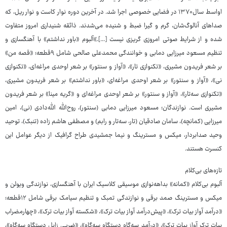
اواسط سال۱۳۷۰ در فضایی خصوصی اجرا شد. در آخرین دوره نوار کاست و نوار ریل، که
صداهای آنالوگ‌شان، گرم و گیرا ضبط و شنیده می‌شدند. ذائقه شنیداری امروز متفاوت
شده و از شرایط صوتی امروزی گریزی نیست [...].»آلبوم «باور نداشتم» با آهنگسازی و
تنظیم مسعود میرزایی دمابی و خوانندگی محمدعلی صالحی شامل ۹قطعه؛ «قصه من»
بر شعر فریدون مشیری، «تکنوازی تار»، «آواز و سنتور» بر شعر اوحدی مراغه‌ای، «تکنوازی
نی»، «آواز و سنتور» بر شعر اوحدی مراغه‌ای، «باور نداشتم» بر شعر فریدون مشیری،
«تکنوازی سه‌تار»، «آواز و سنتور» بر شعر اوحدی مراغه‌ای و «گریه مینا» بر شعر فریدون
مشیری است. نوازندگان؛ مسعود میرزایی دمابی (سنتور)، روح‌الله الله‌دادی (نی)، امین
میرزایی (کمانچه)، سامان صادقیان (تار، سه‌تار و رابم) و مصطفی هاشم زاده (تنبک)، توحید
وحید صدابردار، میکس و مسترینگ و نیما جمشیدی طراح گرافیک از دیگر عوامل این
کنسرت هستند.
تازه‌های بی‌کلام
آلبوم بی‌کلام «کمانه» بداهه‌نوازی موسیقی کلاسیک ایران با آهنگسازی، نوازندگی ویولن و
میکس و مسترینگ صمد برقی و نوازندگی تمبک و تنظیم‌ سیامک برقی شامل ۱۲قطعه؛
«درآمد آواز بیات ترک»، «پیش‌درآمد آواز بیات ترک»، «شکسته آواز بیات ترک»، «چهارمضراب
بیات ترک آواز بیات ترک»، «درآمد سه‌گاه دستگاه سه‌گاه»، «ضربی زابل دستگاه سه‌گاه»،