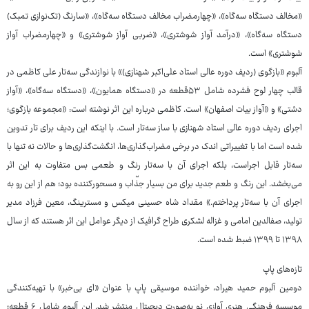
«مخالف دستگاه سه‌گاه»، «چهارمضراب مخالف دستگاه سه‌گاه»، «سارنگ (تک‌نوازی تمبک)
دستگاه سه‌گاه»، «درآمد آواز شوشتری»، «ضربی آواز شوشتری» و «چهارمضراب آواز
شوشتری» است.
آلبوم «بازگوی (ردیف دوره عالی استاد علی‌اکبر شهنازی)» با نوازندگی سه‌تار علی کاظمی در
قالب چهار لوح فشرده شامل ۵۳قطعه در «دستگاه همایون»، «دستگاه سه‌گاه»، «آواز
دشتی» و «آواز بیات اصفهان» است. کاظمی درباره‌ این اثر نوشته است: «مجموعه‌ بازگوی؛
اجرای ردیف دوره عالی استاد شهنازی با ساز سه‌تار است. با اینکه این ردیف برای تار تدوین
شده است اما با تغییراتی اندک در برخی مضراب‌گذاری‌ها، انگشت‌گذاری‌ها و حالات نه ‌تنها با
سه‌تار قابل اجراست، بلکه اجرای آن با سه‌تار رنگ و طعمی بس متفاوت به این اثر
می‌بخشد. این رنگ و طعم جدید برای من بسیار جذّاب و مسحورکننده بود؛ هم از این‌ رو به
اجرای آن با سه‌تار پرداختم.» مقداد شاه حسینی میکس و مسترینگ، معین فرزاد مدیر
تولید، صفالدین امامی و غزاله لشکری طراح گرافیک از دیگر عوامل این اثر هستند که از سال
۱۳۹۸ تا ۱۳۹۹ ضبط شده است.
تازه‌های پاپ
دومین آلبوم حمید هیراد، خواننده موسیقی پاپ با عنوان «ای بی‌خبر» با تهیه‌کنندگی
موسسه فرهنگی هنری آوازی نو به‌صورت دیجیتال منتشر شد. این آلبوم شامل ۶ قطعه؛