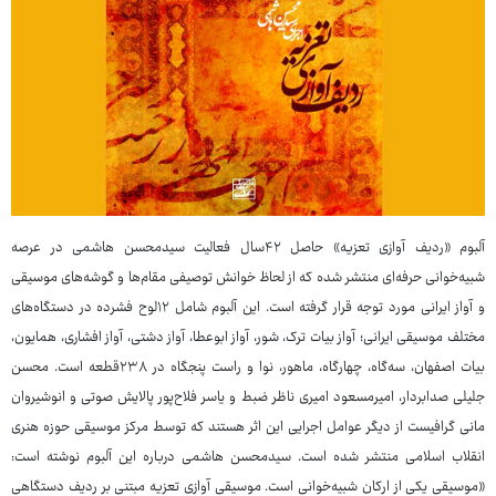
آلبوم «ردیف آوازی تعزیه» حاصل ۴۲سال فعالیت سیدمحسن هاشمی در عرصه
شبیه‌خوانی حرفه‌ای منتشر شده که از لحاظ خوانش توصیفی مقام‌ها و گوشه‌های موسیقی
و آواز ایرانی مورد توجه قرار گرفته است. این آلبوم شامل ۱۲لوح فشرده در دستگاه‌های
مختلف موسیقی ایرانی؛ آواز بیات ترک، شور، آواز ابوعطا، آواز دشتی، آواز افشاری، همایون،
بیات اصفهان، سه‌گاه، چهارگاه، ماهور، نوا و راست پنجگاه در ۲۳۸قطعه است. محسن
جلیلی صدابردار، امیرمسعود امیری ناظر ضبط و یاسر فلاح‌پور پالایش صوتی و انوشیروان
مانی گرافیست از دیگر عوامل اجرایی این اثر هستند که توسط مرکز موسیقی حوزه هنری
انقلاب اسلامی منتشر شده است. سیدمحسن هاشمی درباره این آلبوم نوشته است:
«موسیقی یکی از ارکان شبیه‌خوانی است. موسیقی آوازی تعزیه مبتنی بر ردیف دستگاهی