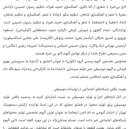
«ای بی‌خبر» با شعری از النا باقری، آهنگسازی حمید هیراد، تنظیم رسول حسینی، «یادش
بخیر» با شعر و آهنگسازی شاهان، تنظیم مکو، «پناه» با شعر، آهنگسازی و تنظیم شاهان،
«نه»، «عطر» و «عشقم» با شعر و آهنگسازی حمید هیراد و تنظیم رسول حسینی است.
نوازندگان؛ حماد گلچهر و شورش کوهی (گیتار)، مجید مصطفایی (گیتارباس)، مسعود
نوروزی و کسری عارفان (ارکستر زهی)، محمد زرنوش (کلارینت)، علی بخشی (ساکسیفون)،
آرتمیس بهرامی (بک وکال)، رسول حسینی (میکس و مسترینگ)، امیررضا رعیتی (عکاس) و
متین سمیعی (طراح جلد) از دیگر عوامل آلبوم «ای بی خبر» هستند.
همچنین نخستین آلبوم رسمی گروه «کولی» با عنوان «عشق و آزادی» به سرپرستی بهروز
فرمانی و آلبوم موسیقی متن فیلم سینمایی «بازمانده» به کارگردانی زنده‌یاد سیف‌الله داد
و آهنگسازی مجید انتظامی منتشر شدند.
هویت یافتن شبکه‌های اجتماعی در تولیدات موسیقی
در کنار تازه‌های اجرا و تولید موسیقی بد نیست اشاره‌ای کنیم به رسمیت یافتن تولید
موسیقی برای تولید محتوا در فضای مجازی که در این راستا نوازنده ارکستر سمفونیک
تهران از انتشار آلبومی به نام «من اینجام» به عنوان اولین آلبوم تخصصی تولید محتواهای
شبکه‌های اجتماعی خبر داده است. حسام صدفی‌نژاد در این مورد گفته است: «این آلبوم
بی کلام شامل هشت قطعه با تم‌های عاشقانه است که مخاطبان می‌توانند قطعاتش را