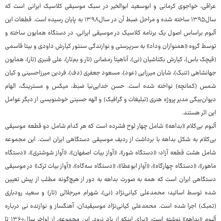
عراقی، خواجوی کرمانی و ابوسعید ابوالخیر در سبک موسیقی کلاسیک ایرانی‌ است که
سال۱۳۹۵ ساخته شده و مراحل ضبط آن در سال۱۳۹۸ به پایان رسیده است. قطعات این
آلبوم براساس اصول یک برنامه‌ کلاسیک در موسیقی ایرانی، در دستگاه همایون ساخته و
توسط گروه «همنوازان وداد» به سرپرستی و نوازندگی سنتور کیارش داودی و بیتا قاسمی
(قیچک باس)، کیارش بکتاشیان (نی)، آناهیتا رمضانی (تار و بم‌تار)، علی قنبری (تار)، همایون
جهانشاهی (تنبک)، شایان‌ میرزایی (عود)، مسعود جعفری (دف)، فردین میرزاحسینی و کیان
شمس (کمانچه) نواخته شده است. حسن خدایی‌نیا ضبط، میکس و مسترینگ، الهام
دیوان‌بیگی مدیر پروژه هنری (تبلیغات و گرافیک) و الهه حسینی خوشنویسی از دیگر عوامل
این اثر هستند.
آلبوم بی‌کلام «بداهه» شامل چهار لوح فشرده است که هر کدام شامل دو قطعه موسیقی
بی‌کلام به شکل بداهه با برداشت از ردیف موسیقی دستگاهی ایران است. این مجموعه
شامل هشت قطعه آزاد؛ «دستگاه شور»، «آواز بیات اصفهان»، «آواز شوشتری»، «دستگاه
ماهور»، «دستگاه چهارگاه»، «آواز ابوعطا»، «دستگاه سه‌گاه»، «آواز بیات ترک» در موسیقی
دستگاهی ایران است که همه به صورت بداهه به دور از هیچ‌گونه مطلب از پیش تعیین
شده توسط اساتید؛ محمدعلی کیانی‌نژاد (نی)، شهرام میرجلالی (تار) و سعید رودباری
(تمبک) اجرا شده است. محمدعلی کیانی‌نژاد موسیقیدان، آهنگساز و نوازنده نی درباره
آلبوم «بداهه» نوشته است: «برای اینکه از یاد نرود. این مجموعه، از اواخر سال۱۳۶۰ تا