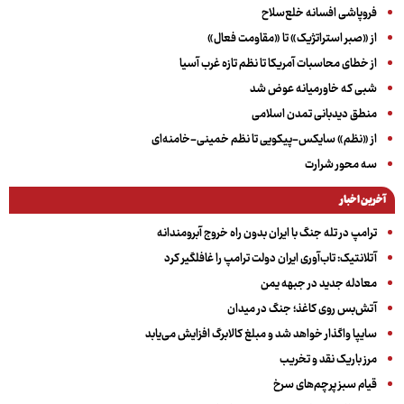
فروپاشی افسانه خلع‌سلاح
از «صبر استراتژیک» تا «مقاومت فعال»
از خطای محاسبات آمریکا تا نظم تازه غرب آسیا
شبی که خاورمیانه عوض شد
منطق دیدبانی تمدن اسلامی
از «نظم» سایکس-پیکویی تا نظم خمینی-خامنه‌ای
سه‌ محور شرارت
آخرین اخبار
ترامپ در تله جنگ با ایران بدون راه خروج آبرومندانه
آتلانتیک: تاب‌آوری ایران دولت ترامپ را غافلگیر کرد
معادله جدید در جبهه یمن
آتش‌بس روی کاغذ؛ جنگ در میدان
سایپا واگذار خواهد شد و مبلغ کالابرگ افزایش می‌یابد
مرز باریک نقد و تخریب
قیام سبز پرچم‌های سرخ