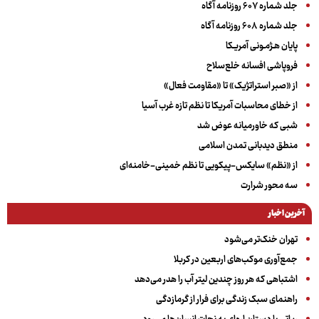
جلد شماره ۶۰۷ روزنامه آگاه
جلد شماره ۶۰۸ روزنامه آگاه
پایان هـژمـونی آمریـکا
فروپاشی افسانه خلع‌سلاح
از «صبر استراتژیک» تا «مقاومت فعال»
از خطای محاسبات آمریکا تا نظم تازه غرب آسیا
شبی که خاورمیانه عوض شد
منطق دیدبانی تمدن اسلامی
از «نظم» سایکس-پیکویی تا نظم خمینی-خامنه‌ای
سه‌ محور شرارت
آخرین اخبار
تهران خنک‌تر می‌شود
جمع‌آوری موکب‌های اربعین در کربلا
اشتباهی که هر روز چندین لیتر آب را هدر می‌دهد
راهنمای سبک زندگی برای فرار از گرمازدگی