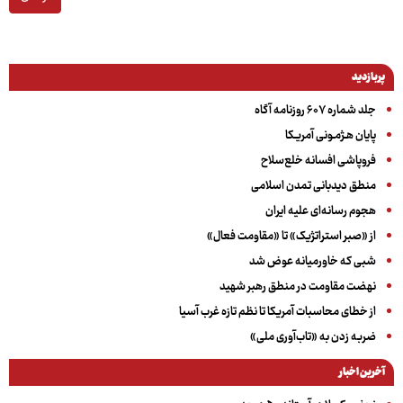
پربازدید
جلد شماره ۶۰۷ روزنامه آگاه
پایان هـژمـونی آمریـکا
فروپاشی افسانه خلع‌سلاح
منطق دیدبانی تمدن اسلامی
هجوم رسانه‌ای علیه ایران
از «صبر استراتژیک» تا «مقاومت فعال»
شبی که خاورمیانه عوض شد
نهضت مقاومت در منطق رهبر شهید
از خطای محاسبات آمریکا تا نظم تازه غرب آسیا
ضربه زدن به «تاب‌آوری ملی»
آخرین اخبار