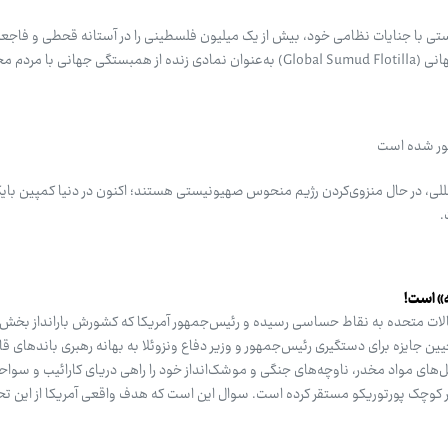
ستی با جنایات نظامی خود، بیش از یک میلیون فلسطینی را در آستانه قحطی و فاجعه 
داده، ناوگروه بشردوستانه صمود جهانی (Global Sumud Flotilla) به‌عنوان نمادی زنده از همبستگی جهانی
فور شده است
مللی، در حال منزوی‌کردن رژیم منحوس صهیونیستی هستند؛ اکنون در دنیا کمپین بای
.
ه» است!
ایالات متحده به نقاط حساسی رسیده و رئیس‌جمهور آمریکا که کشورش بارانداز بخش ب
عیین جایزه برای دستگیری رئیس‌جمهور و وزیر دفاع ونزوئلا به بهانه رهبری باندهای ق
ل‌های مواد مخدر، ناوچه‌های جنگی و موشک‌انداز خود را راهی دریای کارائیب و سواحل