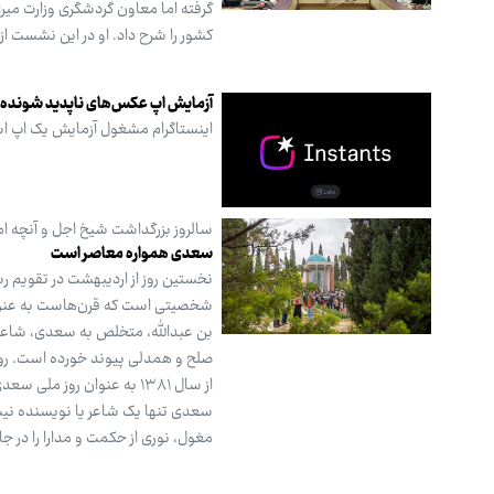
گرفته اما معاون گردشگری وزارت میر
کشور را شرح داد. او در این نشست از تد
آزمایش اپ عکس‌های ناپدید شونده د
اینستاگرام مشغول آزمایش یک اپ اشتراک‌گ
سالروز بزرگداشت شیخ اجل و آنچه امرو
سعدی همواره معاصر است
نخستین روز از اردیبهشت‌ در تقویم 
شخصیتی است که قرن‌هاست به عنوان
بن عبدالله، متخلص به سعدی، شاعری
از سال ۱۳۸۱ به عنوان روز 
سعدی تنها یک شاعر یا نویسنده نیس
مغول، نوری از حکمت و مدارا را در جا