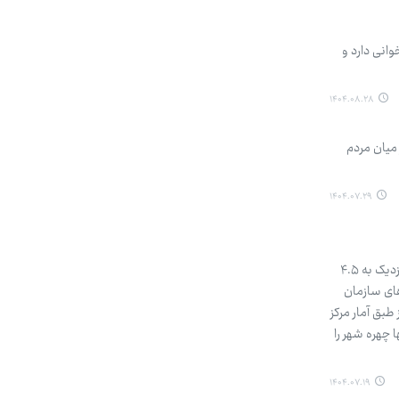
وانی دارد و
۱۴۰۴.۰۸.۲۸
میان مردم
۱۴۰۴.۰۷.۲۹
سحر رمضانعلی پور-خبرنگار گروه جامعه: هر سال بیش از ۶تریلیون نخ سیگار در سراسر جهان دود می‌شود. از این میان، نزدیک به ۴.۵
های سازمان
طبق آمار مرکز
 چهره شهر را
۱۴۰۴.۰۷.۱۹