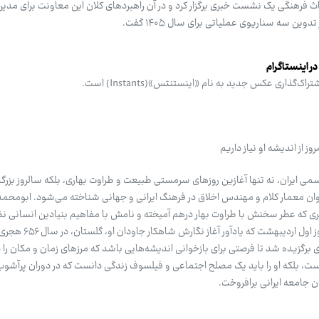
اث فرهنگی یک نشست خبری برگزار کرد و در آن راهبردهای کلان این معاونت برای مد
وین سه سناریوی عملیاتی برای سال ۱۴۰۵ گفت.
ر اینستاگرام
ذاری عکس جدید به نام «اینستنتس»(Instants) است.
ز از اندیشه او نیاز داریم
رسمی ایران، نه تنها آغازین روزهای سرمستی طبیعت و طراوت بهاری، بلکه سالروز بزر
 معمار کلام و مهندس اخلاق در فرهنگ ایرانی و جهانی شناخته می‌شود. ابومحمد
 که عطر سخنش با طراوت بهار درهم ‌آمیخته و نامش با مفاهیم بنیادین انسانی نظ
صلح و همدلی پیوند خورده است. روز اول ار
ملی سعدی برگزیده شد تا فرصتی برای بازخوانی اندیشه‌هایی باشد که مرزهای زمان و مکان را د
ت، بلکه او را باید یک مصلح اجتماعی و فیلسوف زندگی دانست که در دوران پرآشو
ن جامعه ایرانی برافروخت.