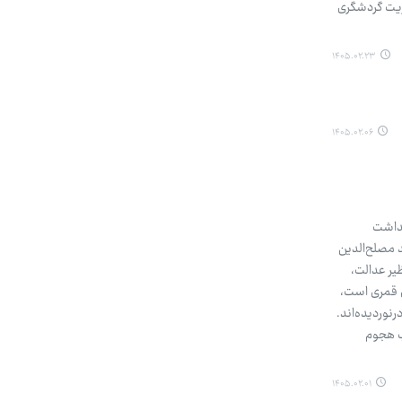
یریت گردشگری
۱۴۰۵.۰۲.۲۳
۱۴۰۵.۰۲.۰۶
گداشت
 مصلح‌الدین
یر عدالت،
دیبهشت که یادآور آغاز نگارش شاهکار جاودان او، گلستان، در سال ۶۵۶ هجری قمری است،
رنوردیده‌اند.
ب هجوم
۱۴۰۵.۰۲.۰۱