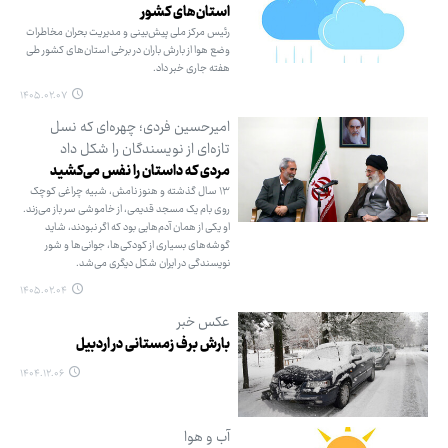
استان‌های کشور
رئیس مرکز ملی پیش‌بینی و مدیریت بحران مخاطرات
وضع هوا از بارش باران در برخی استان‌های کشور طی
هفته جاری خبر داد.
۱۴۰۵.۰۲.۰۷
امیرحسین فردی؛ چهره‌ای که نسل
تازه‌ای از نویسندگان را شکل داد
مردی که داستان را نفس می‌کشید
۱۳ سال گذشته و هنوز نامش، شبیه چراغی کوچک
روی بام یک مسجد قدیمی، از خاموشی سر باز می‌زند.
او یکی از همان آدم‌هایی بود که اگر نبودند، شاید
گوشه‌های بسیاری از کودکی‌ها، جوانی‌ها و شور
نویسندگی در ایران شکل دیگری می‌شد.
۱۴۰۵.۰۲.۰۴
عکس خبر
بارش برف زمستانی در اردبیل
۱۴۰۴.۱۲.۰۶
آب و هوا