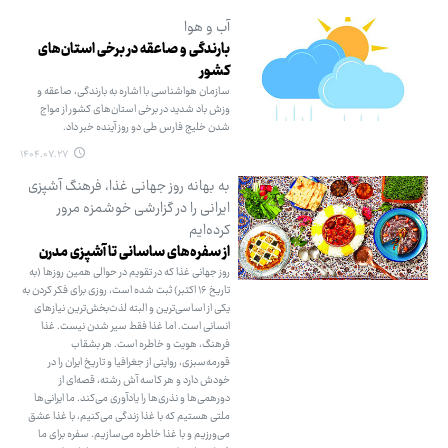
آب و هوا
بارندگی و صاعقه در برخی استان‌های
کشور
سازمان هواشناسی با اشاره به بارندگی،‌ صاعقه و
وزش باد شدید در برخی استان‌های کشور از مواج
‌شدن خلیج فارس طی دو روز آینده خبر داد.
۱۴۰۴.۰۷.۲۷
به بهانه روز جهانی غذا، فرهنگ آشپزی
ایرانی را در گزارشی خوشمزه مرور
کرده‌ایم
از سفره‌های ساسانی تا آشپزی مدرن
روز جهانی غذا که در تقویم در حوالی همین روزها (به
تاریخ ۱۶ اکتبر) ثبت شده است، روزی برای فکر کردن به
یکی از اساسی‌ترین و البته لذت‌بخش‌ترین نیازهای
انسانی است. اما غذا فقط سیر شدن نیست. غذا
فرهنگ، هویت و خاطره است. هر بشقاب
قورمه‌سبزی، روایتی از جغرافیا و تاریخ ایران را در
خودش دارد و هر کاسه آش رشته، قصه‌ای از
دورهمی‌ها و نذری‌ها را یادآوری می‌کند. ما ایرانی‌ها
ملتی هستیم که با غذا زندگی می‌کنیم، با غذا عشق
می‌ورزیم و با غذا خاطره می‌سازیم. سفره برای ما