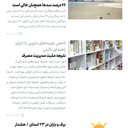
۶۶ درصد سدها همچنان خالی است
آمار و ارقام بیانگر آن است که بارندگی در ۹ استان بیش
از حد نرمال و در ۹ استان دیگر در تنش آبی است و
میانگین بارش‌ها از آغاز سال آبی تاکنون ۶۲ میلی‌متر
بوده و در بلند مدت ۵۹.۵ را نشان می‌دهد.
۱۴۰۴.۱۰.۰۱
کاهش هزینه‌های دارویی با اجرای
راهنمای بالینی
نتیجه مثبت مدیریت مصرف
مهر- مینا یاری: مصرف غیرمنطقی دارو یکی از
چالش‌های مهم نظام‌های سلامت در سطح جهان
است؛ بر اساس برآورد سازمان جهانی بهداشت، حدود
۵۰ درصد داروها به‌طور غیرضروری مصرف می‌شوند.
در ایران نیز بیش‌تجویزی، به‌ویژه برای داروهای تزریقی و
آنتی‌بیوتیک‌ها و مصرف خودسرانه دارو شایع است.
استفاده از راهنماهای بالینی برای استانداردسازی
تجویز دارو، به‌ویژه داروهای پرهزینه مانند داروهای
سرطانی، می‌تواند نقش مهمی در کاهش مصرف
غیرضروری و مدیریت بهتر هزینه‌ها ایفا کند.
۱۴۰۴.۰۹.۲۹
برف و باران در ۲۳ استان / هشدار