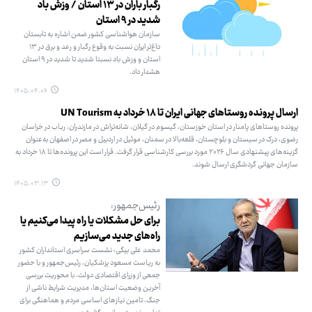
رگبار باران در ۱۳ استان / وزش باد
شدید در ۹ استان
سازمان هواشناسی کشور ضمن اشاره به تابستان
داغ‌تر ایران نسبت به وقوع رگبار و رعد و برق در ۱۳
استان و وزش باد نسبتا شدید تا شدید در ۹ استان
هشدار داد.
۱۴۰۵.۰۴.۰۶
ارسال پرونده روستاهای جهانی ایران تا ۱۸ خرداد به UN Tourism
پرونده روستاهای پامنار در استان خوزستان، گیسوم در گیلان، شانه‌تراش در مازندران، رباب در خراسان
رضوی، درک در سیستان و بلوچستان، قلعه‌بالا در سمنان، موئیل در اردبیل و مصر در اصفهان به‌عنوان
گزینه‌های پیشنهادی سال ۲۰۲۶ مورد بررسی کارشناسی قرار گرفت. قرار است این پرونده‌ها تا ۱۸ خرداد به
سازمان جهانی گردشگری ارسال شوند.
۱۴۰۵.۰۳.۱۳
رئیس‌جمهور:
برای حل مشکلات یا راه پیدا می‌کنیم یا
راه‌های جدید می‌سازیم
محمد علی بیگی: نشست سراسری استانداران کشور
به ریاست مسعود پزشکیان، رئیس‌جمهور و با حضور
جمعی از وزرای اقتصادی دولت، با محوریت بررسی
آخرین وضعیت استان‌ها، مدیریت شرایط ناشی از
جنگ، تامین نیازهای اساسی مردم و هماهنگی برای