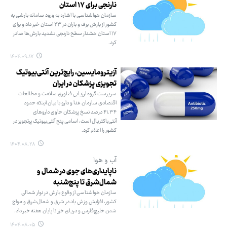
نارنجی برای ۱۷ استان
سازمان هواشناسی با اشاره به ورود سامانه بارشی به
کشور از بارش برف و باران در ۲۳ استان خبر داد و برای
۱۷ استان هشدار سطح نارنجی تشدید بارش‌ها صادر
کرد.
۱۴۰۴.۰۹.۱۷
آزیترومایسین، رایج‌ترین آنتی‌بیوتیک
تجویزی پزشکان در ایران
سرپرست گروه ارزیابی فناوری سلامت و مطالعات
اقتصادی سازمان غذا و دارو با بیان اینکه حدود
۴۱.۳۴ درصد نسخ پزشکان حاوی داروهای
آنتی‌باکتریال است، اسامی پنج آنتی‌بیوتیک پرتجویز در
کشور را اعلام کرد.
۱۴۰۴.۰۸.۲۸
آب و هوا
ناپایداری‌های جوی در شمال و
شمال‌شرق تا پنج‌شنبه
سازمان هواشناسی از وقوع بارش در نوار شمالی
کشور، افزایش وزش باد در شرق و شمال‌شرق و مواج
شدن خلیج‌فارس و دریای خزر تا پایان هفته خبر داد.
۱۴۰۴.۰۸.۰۵