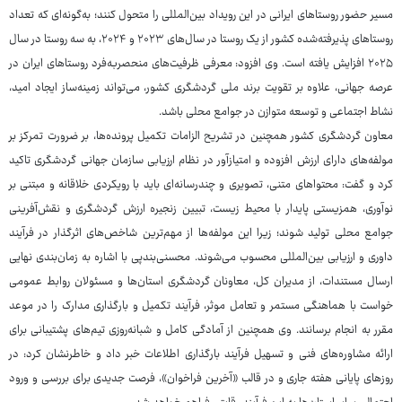
مسیر حضور روستاهای ایرانی در این رویداد بین‌المللی را متحول کنند؛ به‌گونه‌ای که تعداد
روستاهای پذیرفته‌شده کشور از یک روستا در سال‌های ۲۰۲۳ و ۲۰۲۴، به سه روستا در سال
۲۰۲۵ افزایش یافته است. وی افزود: معرفی ظرفیت‌های منحصربه‌فرد روستاهای ایران در
عرصه جهانی، علاوه بر تقویت برند ملی گردشگری کشور، می‌تواند زمینه‌ساز ایجاد امید،
نشاط اجتماعی و توسعه متوازن در جوامع محلی باشد.
معاون گردشگری کشور همچنین در تشریح الزامات تکمیل پرونده‌ها، بر ضرورت تمرکز بر
مولفه‌های دارای ارزش افزوده و امتیازآور در نظام ارزیابی سازمان جهانی گردشگری تاکید
کرد و گفت: محتواهای متنی، تصویری و چندرسانه‌ای باید با رویکردی خلاقانه و مبتنی بر
نوآوری، همزیستی پایدار با محیط زیست، تبیین زنجیره ارزش گردشگری و نقش‌آفرینی
جوامع محلی تولید شوند؛ زیرا این مولفه‌ها از مهم‌ترین شاخص‌های اثرگذار در فرآیند
داوری و ارزیابی بین‌المللی محسوب می‌شوند. محسنی‌بندپی با اشاره به زمان‌بندی نهایی
ارسال مستندات، از مدیران‌ کل، معاونان گردشگری استان‌ها و مسئولان روابط‌ عمومی
خواست با هماهنگی مستمر و تعامل موثر، فرآیند تکمیل و بارگذاری مدارک را در موعد
مقرر به انجام برسانند. وی همچنین از آمادگی کامل و شبانه‌روزی تیم‌های پشتیبانی برای
ارائه مشاوره‌های فنی و تسهیل فرآیند بارگذاری اطلاعات خبر داد و خاطرنشان کرد: در
روزهای پایانی هفته جاری و در قالب «آخرین فراخوان»، فرصت جدیدی برای بررسی و ورود