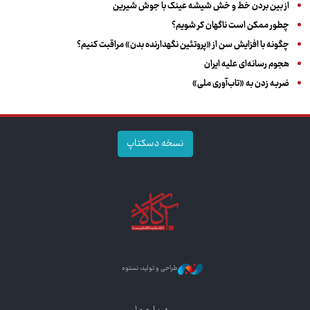
از بین بردن خط و خش شیشه عینک با جوش شیرین
چطور ممکن است ناگهان کر شویم؟
چگونه با افزایش سن از «پروتئین نگهدارنده بدن» مراقبت کنیم؟
هجوم رسانه‌ای علیه ایران
ضربه زدن به «تاب‌آوری ملی»
نسخه دسکتاپ
طراحی و تولید: نستوه