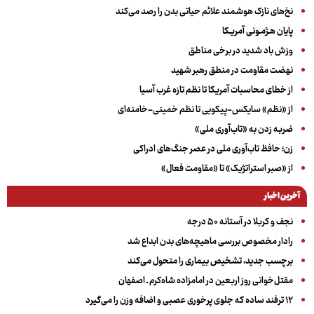
نخ‌های نازک هوشمند علائم حیاتی بدن را رصد می‌کند
پایان هـژمـونی آمریـکا
وزش باد شدید در برخی مناطق
نهضت مقاومت در منطق رهبر شهید
از خطای محاسبات آمریکا تا نظم تازه غرب آسیا
از «نظم» سایکس-پیکویی تا نظم خمینی-خامنه‌ای
ضربه زدن به «تاب‌آوری ملی»
زن؛ حافظ تاب‌آوری ملی در عصر جنگ‌های ادراکی
از «صبر استراتژیک» تا «مقاومت فعال»
آخرین اخبار
نجف و کربلا در آستانه ۵۰ درجه
رادار مخصوص بررسی ماهیچه‌های بدن ابداع شد
برچسب جدید، تشخیص بیماری را متحول می‌کند
مقتل‌خوانی روز اربعین در امامزاده شاه‌کرم ـ اصفهان
۱۲ ترفند ساده که جلوی پرخوری عصبی و اضافه ‌وزن را می‌گیرد