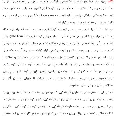
آگاه:
پیرو این موضوع نشست تخصصی بازنگری و بررسی نهایی پرونده‌های نامزدی
روستاهای جهانی گردشگری، با حضور معاون گردشگری کشور، مدیرکل و معاون دفتر
توسعه گردشگری داخلی، رئیس اداره توسعه محصولات گردشگری و جمعی از مدیران و
کارشناسان این حوزه به‌صورت برخط برگزار شد.
این نشست در راستای راهبرد ملی توسعه گردشگری پایدار و با هدف ارتقای جایگاه
روستاهای ایران در نظام ارزیابی بین‌المللی سازمان جهانی گردشگری (UN Tourism) برگزار
شد و طی آن، پرونده‌های نامزدی استان‌های مختلف کشور بر مبنای شاخص‌ها و معیارهای
تخصصی این سازمان مورد بازنگری و ارزیابی نهایی قرار گرفت. در این فرآیند، پرونده‌های
پیشنهادی بر اساس ۹ شاخص کلیدی شامل منابع فرهنگی و طبیعی، حفاظت و صیانت از
میراث ملموس و ناملموس، پایداری اقتصادی، پایداری اجتماعی، زیرساخت‌های گردشگری،
ایمنی و بهداشت، حکمرانی و حمایت‌های نهادی، زنجیره ارزش گردشگری و پایداری
زیست‌محیطی مورد بررسی دقیق کارشناسی قرار گرفت تا میزان انطباق آنها با
استانداردهای جهانی سنجیده شود.
انوشیروان محسنی‌بندپی، معاون گردشگری کشور، در این نشست با اشاره به روند رو به
رشد موفقیت ایران در برنامه روستاهای جهانی گردشگری، اظهار کرد: با وجود محدودیت‌ها
و چالش‌های موجود، مجموعه معاونت گردشگری و اداره ‌کل توسعه گردشگری داخلی با
اتکا به دانش تخصصی، برنامه‌ریزی هدفمند و تلاش‌های مستمر کارشناسان توانسته‌اند