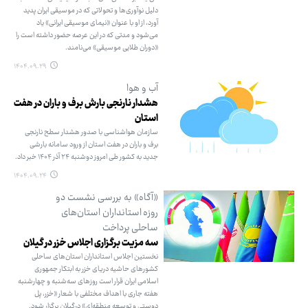
دلیل نوآوری‌ها و تحولاتی که در موسیقی ایران پدید
آورد، از او با عنوان «نیمای موسیقی ایرانی» یاد
می‌شود و مدتی که در این عرصه حضور داشته است را
«دوران طلایی موسیقی» می‌نامند.
۱۴۰۴.۰۹.۲۹
آب و هوا
هشدار نارنجی بارش برف و باران در هفت
استان
سازمان هواشناسی با صدور هشدار سطح نارنجی
برف و باران در هفت استان از ورود سامانه بارشی
جدید به کشور طی امروز دوشنبه ۲۴ آذر ۱۴۰۴ خبر داد.
۱۴۰۴.۰۹.۲۴
«آگاه» به بررسی نشست دو
روزه استانداران استان‌های
ساحلی پرداخت
سه مزیت برگزاری اجلاس خزر در گیلان
نخستین اجلاس استانداران استان‌های ساحلی
کشورهای حاشیه دریای خزر به ابتکار جمهوری
اسلامی ایران قرار است روزهای سه‌شنبه و چهارشنبه
هفته جاری با اهداف مختلفی با شعار «خزر، پل
دوستی و توسعه منطقه‌ای» ‌درگیلان برگزار شود.