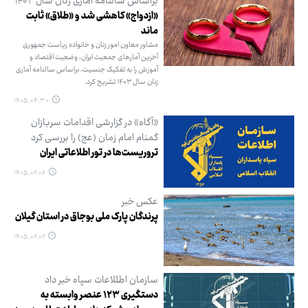
براساس سالنامه آماری زنان سال ۱۴۰۳
«ازدواج» کاهشی شد و «طلاق» ثابت
ماند
مشاور معاون امور زنان و خانواده ریاست جمهوری
آخرین آمارهای جمعیت ایران، وضعیت اقتصاد و
آموزش را به تفکیک جنسیت، براساس سالنامه آماری
زنان سال ۱۴۰۳ تشریح کرد.
۱۴۰۵.۰۴.۳۰
«آگاه» در گزارشی اقدامات سربازان
گمنام امام زمان (عج) را بررسی کرد
تروریست‌ها در تور اطلاعاتی ایران
۱۴۰۵.۰۲.۰۶
عکس خبر
پرندگان پارک ملی بوجاق در استان گیلان
۱۴۰۵.۰۲.۰۲
سازمان اطللاعات سپاه خبر داد
دستگیری ۱۲۳ عنصر وابسته به