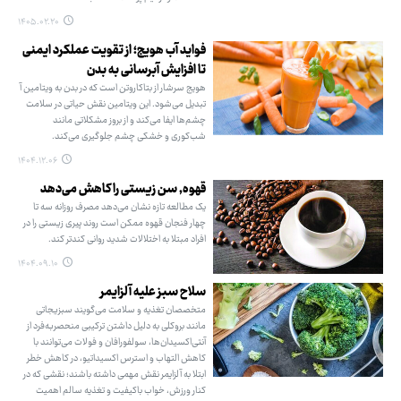
۱۴۰۵.۰۲.۲۰
فواید آب هویج؛ از تقویت عملکرد ایمنی
تا افزایش آبرسانی به بدن
هویج سرشار از بتاکاروتن است که در بدن به ویتامین آ
تبدیل می‌شود. این ویتامین نقش حیاتی در سلامت
چشم‌ها ایفا می‌کند و از بروز مشکلاتی مانند
شب‌کوری و خشکی چشم جلوگیری می‌کند.
۱۴۰۴.۱۲.۰۶
قهوه, سن زیستی را کاهش می‌دهد
یک مطالعه‌ تازه نشان می‌دهد مصرف روزانه سه تا
چهار فنجان قهوه ممکن است روند پیری زیستی را در
افراد مبتلا به اختلالات شدید روانی کندتر کند.
۱۴۰۴.۰۹.۱۰
سلاح سبز علیه آلزایمر
متخصصان تغذیه و سلامت می‌گویند سبزیجاتی
مانند بروکلی به‌ دلیل داشتن ترکیبی منحصربه‌فرد از
آنتی‌اکسیدان‌ها، سولفورافان و فولات می‌توانند با
کاهش التهاب و استرس اکسیداتیو، در کاهش خطر
ابتلا به آلزایمر نقش مهمی داشته باشند؛ نقشی که در
کنار ورزش، خواب باکیفیت و تغذیه سالم اهمیت