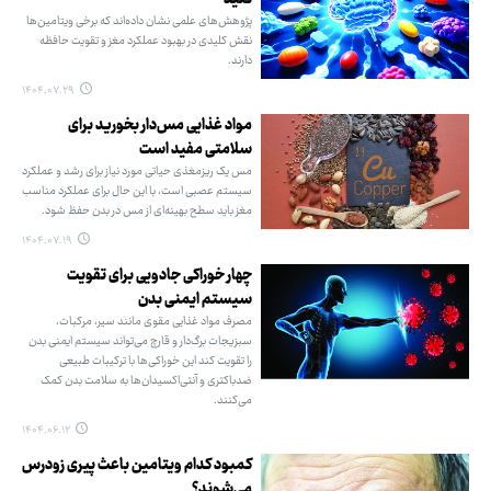
کنید
پژوهش‌های علمی نشان داده‌اند که برخی ویتامین‌ها
نقش کلیدی در بهبود عملکرد مغز و تقویت حافظه
دارند.
۱۴۰۴.۰۷.۲۹
مواد غذایی مس‌دار بخورید برای
سلامتی مفید است
مس یک ریزمغذی حیاتی مورد نیاز برای رشد و عملکرد
سیستم عصبی است، با این حال برای عملکرد مناسب
مغز باید سطح بهینه‌ای از مس در بدن حفظ شود.
۱۴۰۴.۰۷.۱۹
چهار خوراکی جادویی برای تقویت
سیستم ایمنی بدن
مصرف مواد غذایی مقوی مانند سیر، مرکبات،
سبزیجات برگ‌دار و قارچ می‌تواند سیستم ایمنی بدن
را تقویت کند این خوراکی‌ها با ترکیبات طبیعی
ضدباکتری و آنتی‌اکسیدان‌ها به سلامت بدن کمک
می‌کنند.
۱۴۰۴.۰۶.۱۲
کمبود کدام ویتامین باعث پیری زودرس
می‌شوند؟