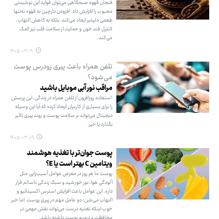
فنجان قهوه صبحگاهی می‌توان فواید این نوشیدنی
محبوب را افزایش داد. افزودن دارچین به قهوه نه‌تنها
طعمی دلپذیر ایجاد می‌کند، بلکه به کاهش التهاب،
کنترل قند خون و حمایت از سلامت قلب نیز کمک
می‌کند.
۱۴۰۵.۰۳.۱۹
تلفن همراه باعث پیری زودرس پوست
می‌شود؟
مراقب نور آبی موبایل باشید
استفاده روزافزون از تلفن همراه در زندگی، این پرسش
را برای بسیاری از کاربران ایجاد کرده که آیا این وسیله
دیجیتال می‌تواند بر سلامت پوست و روند پیری تاثیر
بگذارد یا خیر.
۱۴۰۵.۰۳.۰۹
پوست جوان‌تر با تغذیه هوشمند
ویتامین C بهتر است یا E؟
پوست ما هر روز در معرض عوامل آسیب‌زایی مثل
آلودگی هوا، نور خورشید و سبک زندگی ناسالم قرار
داره. این عوامل باعث افزایش استرس اکسیداتیو و
التهاب می‌شن؛ دو عامل مهم در پیری پوست. اما خبر
خوب اینکه تغذیه درست می‌تواند نقش مهمی در
محافظت و ترمیم پوست داشته باشد.