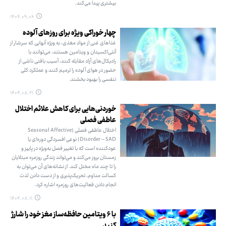
بیشتری پیدا می‌کند.
۱۴۰۴.۰۹.۰۶
چهار خوراکی ویژه برای روزهای آلوده
غذاهای غنی از مواد مغذی، به ویژه آنهایی که سرشار از
آنتی‌اکسیدان و ویتامین هستند، می‌توانند با
رادیکال‌های آزاد مقابله کنند، آسیب بافتی ناشی از
حضور در هوای آلوده را ترمیم کنند و عملکرد کلی
تنفسی را بهبود بخشند.
۱۴۰۴.۰۸.۲۱
خوردنی‌هایی برای کاهش علائم اختلال
عاطفی فصلی
اختلال عاطفی فصلی (Seasonal Affective
Disorder – SAD) نوعی افسردگی دوره‌ای یا
عودکننده است که با تغییر فصل‌ به‌ویژه در پاییز و
زمستان بروز می‌کند و می‌تواند زندگی روزمره‌ مبتلایان
را تا چند ماه‌ مختل کند. از نشانه‌های آن می‌توان به
کسالت مداوم، تحریک‌پذیری و از دست دادن لذت
انجام دادن فعالیت‌های روزمره اشاره کرد.
۱۴۰۴.۰۸.۱۱
با ۶ ویتامین حافظه‌ساز مغز خود را شارژ