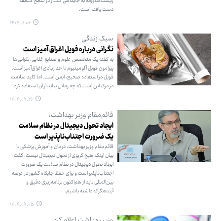
زیست‌فناورانه به جایگاهی ممتاز در سطح منطقه
دست یافته است.
۱۴۰۴.۱۱.۰۶
سبک زندگی
نگرانی درباره فویل‌ اغراق آمیز است
به گفته یک متخصص علوم و صنایع غذایی، نگرانی‌ها
پیرامون فویل آلومینیوم تا حد زیادی اغراق‌آمیز است.
فویل در استفاده صحیح، ایمن است. اما کلید سلامت
در درک این است که چه زمانی نباید از آن استفاده کرد.
۱۴۰۴.۰۹.۲۶
قائم‌مقام وزیر بهداشت:
ایجاد تحول دیجیتال در نظام سلامت
یک ضرورت اجتناب‌ناپذیر است
قائم‌مقام وزیر بهداشت، درمان و آموزش پزشکی با
بیان اینکه هیچ گریزی از تحول دیجیتال نیست، گفت:
ایجاد تحول دیجیتال در نظام سلامت یک ضرورت
اجتناب‌ناپذیر است و برای حفظ جایگاه کشور در عرصه
بین‌المللی باید از هم‌اکنون برنامه‌ریزی دقیق و
آینده‌نگرانه داشته باشیم.
۱۴۰۴.۰۹.۰۵
وزیر بهداشت اعلام کرد