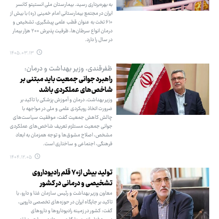
به بهره‌برداری رسید. بیمارستان ملی انستیتو کانسر
ایران در مجتمع بیمارستانی امام خمینی (ره) با بیش از
۶۱۰ تخت به عنوان قطب علمی پیشگیری، تشخیص و
درمان انواع سرطان‌ها، ظرفیت پذیرش ۲۰۰ هزار بیمار
در سال را دارد.
۱۴۰۵.۰۳.۱۳
ظفرقندی، وزیر بهداشت و درمان:
راهبرد جوانی جمعیت باید مبتنی بر
شاخص‌های عملکردی باشد
وزیر بهداشت، درمان و آموزش پزشکی با تاکید بر
ضرورت اتخاذ رویکردی علمی و ملی در مواجهه با
چالش کاهش جمعیت گفت: موفقیت سیاست‌های
جوانی جمعیت مستلزم تعریف شاخص‌های عملکردی
مشخص، اصلاح مشوق‌ها و توجه همزمان به ابعاد
فرهنگی، اجتماعی و ساختاری است.
۱۴۰۴.۱۲.۰۵
تولید بیش از ۷۰ قلم رادیوداروی
تشخیصی و درمانی در کشور
معاون وزیر بهداشت و رئیس سازمان غذا و دارو، با
تاکید بر جایگاه ایران در حوزه‌های تخصصی دارویی،
گفت: کشور در زمینه رادیوداروها و داروهای