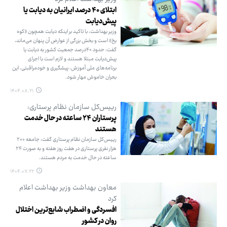
ابتلای ۴۰ درصد ایرانیان به دیابت یا
پیش‌دیابت
وزیر بهداشت، با تاکید بر اینکه دیابت همچون «کوه
یخ» است و بخش بزرگی از عوارض آن پنهان می‌ماند،
گفت: حدود ۴۰درصد جمعیت کشور به دیابت یا
پیش‌دیابت مبتلا هستند و لازم است با اجرای
برنامه‌های ملی آموزش، پیشگیری و خودمراقبتی، این
بحران خاموش مهار شود.
۱۴۰۴.۰۸.۲۱
رییس‌کل سازمان نظام پرستاری:
پرستاران ۲۴ ساعته در حال خدمت
هستند
رییس‌کل سازمان نظام پرستاری گفت: جامعه ۲۰۰
هزار نفری پرستاری در هفت روز هفته و به‌ صورت ۲۴
ساعته در حال خدمت به مردم هستند.
۱۴۰۴.۰۷.۲۲
معاون بهداشت وزیر بهداشت اعلام
کرد
افسردگی و اضطراب شایع‌ترین اختلال
روان در کشور