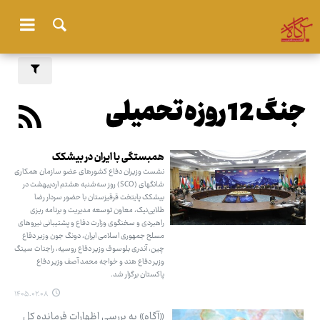
جنگ 12 روزه تحمیلی
همبستگی با ایران در بیشکک
نشست وزیران دفاع کشورهای عضو سازمان همکاری
شانگهای (SCO) روز سه‌شنبه هشتم اردیبهشت در
بیشکک پایتخت قرقیزستان با حضور سردار رضا
طلایی‌نیک، معاون توسعه مدیریت و برنامه ریزی
راهبردی و سخنگوی وزارت دفاع و پشتیبانی نیروهای
مسلح جمهوری اسلامی ایران، دونگ جون وزیر دفاع
چین، آندری بلوسوف وزیر دفاع روسیه، راجنات سینگ
وزیر دفاع هند و خواجه محمد آصف وزیر دفاع
پاکستان برگزار شد.
۱۴۰۵.۰۲.۰۸
«آگاه» به بررسی اظهارات فرمانده کل