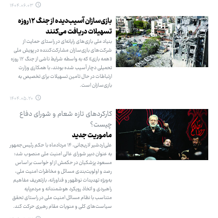
۱۴۰۴.۰۶.۰۳
بازی‌سازان آسیب‌دیده از جنگ ۱۲روزه
تسهیلات دریافت می‌کنند
بنیاد ملی بازی‌های رایانه‌ای در راستای حمایت از
شرکت‌های بازی‌سازان مشارکت‌کننده در پویش ملی
«همه بازی» که به‌ واسطه شرایط ناشی از جنگ ۱۲ روزه
تحمیلی دچار آسیب شده بودند، با همکاری وزارت
ارتباطات در حال تامین تسهیلات برای تخصیص به
بازی‌سازان است.
۱۴۰۴.۰۵.۲۰
کارکردهای تازه شعام و شورای دفاع
چیست؟
ماموریت جدید
علی‌اردشیر لاریجانی، ۱۴ مردادماه با حکم رئیس‌جمهور
به عنوان دبیر شورای عالی امنیت ملی منصوب شد؛
مسعود پزشکیان در حکمش از او خواست بر اساس
رصد و اولویت‌بندی مسائل و مخاطرات امنیت ملی،
به‌ویژه تهدیدات نوظهور و فناورانه، بازتعریف مفاهیم
راهبردی و اتخاذ رویکرد هوشمندانه و مردم‌پایه
متناسب با نظام مسائل امنیت ملی در راستای تحقق
سیاست‌های کلی و منویات مقام رهبری حرکت کند.