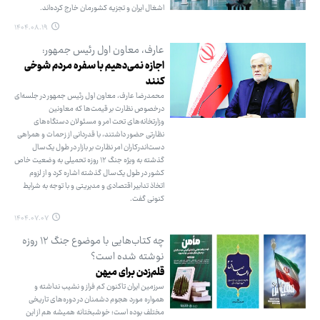
اشغال ایران و تجزیه کشورمان خارج کرده‌اند.
۱۴۰۴.۰۸.۱۹
عارف، معاون اول رئیس جمهور:
اجازه نمی‌دهیم با سفره مردم شوخی
کنند
محمدرضا عارف، معاون اول رئیس جمهور در جلسه‌ای
درخصوص نظارت بر قیمت‌ها که معاونین
وزارتخانه‌های تحت امر و مسئولان دستگاه‌های
نظارتی حضور داشتند، با قدردانی از زحمات و همراهی
دست‌اندرکاران امر نظارت بر بازار در طول یک‌سال
گذشته به ویژه جنگ ۱۲ روزه تحمیلی به وضعیت خاص
کشور در طول یک‌سال گذشته اشاره کرد و از لزوم
اتخاذ تدابیر اقتصادی و مدیریتی و با توجه به شرایط
کنونی گفت.
۱۴۰۴.۰۷.۰۷
چه کتاب‌هایی با موضوع جنگ ۱۲ روزه
نوشته شده است؟
قلم‌زدن برای میهن
سرزمین ایران تاکنون کم فراز و نشیب نداشته و
همواره مورد هجوم دشمنان در دوره‌های تاریخی
مختلف بوده است؛ خوشبختانه همیشه هم از این