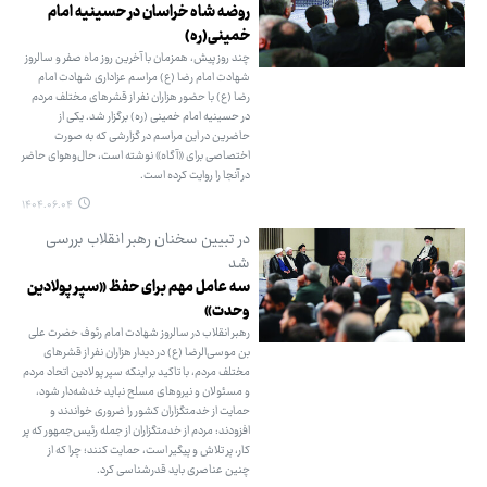
روضه شاه خراسان در حسینیه امام
خمینی(ره)
چند روز پیش، همزمان با آخرین روز ماه صفر و سالروز
شهادت امام رضا (ع) مراسم عزاداری شهادت امام
رضا (ع) با حضور هزاران نفر از قشرهای مختلف مردم
در حسینیه امام خمینی (ره) برگزار شد. یکی از
حاضرین در این مراسم در گزارشی که به صورت
اختصاصی برای «آگاه» نوشته است، حال‌وهوای حاضر
در آنجا را روایت کرده است.
۱۴۰۴.۰۶.۰۴
در تبیین سخنان رهبر انقلاب بررسی
شد
سه عامل مهم برای حفظ «سپر پولادین
وحدت»
رهبر انقلاب در سالروز شهادت امام رئوف حضرت علی
بن موسی‌الرضا (ع) در دیدار هزاران نفر از قشرهای
مختلف مردم، با تاکید بر اینکه سپر پولادین اتحاد مردم
و مسئولان و نیروهای مسلح نباید خدشه‌دار شود،
حمایت از خدمتگزاران کشور را ضروری خواندند و
افزودند: مردم از خدمتگزاران از جمله رئیس‌جمهور که پر
کار، پر تلاش و پیگیر است، حمایت کنند؛ چرا که از
چنین عناصری باید قدرشناسی کرد.