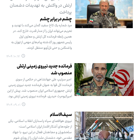
ارتش در واکنش به تهدیدات دشمنان
پرداخت
چشم در برابر چشم
مرد شماره یک کاخ سفید گمان می‌کند با تهدید و
تحریم می‌تواند ایران را از مدار قدرت خارج کند. در
همین رابطه فرمانده کل ارتش و معاون اول
رئیس‌جمهور روز گذشته پیام‌های مهمی از تهران به
واشنگتن و حتی تل‌آویو منتقل کردند.
۱۴۰۴.۱۰.۱۷
فرمانده جدید نیروی زمینی ارتش
منصوب شد
امیر سرتیپ علی جهانشاهی در حکمی از سوی
فرمانده کل قوا به عنوان فرمانده جدید نیروی زمینی
ارتش جمهوری اسلامی ایران منصوب شد. پیش از این
امیرکیومرث حیدری، فرمانده نیروی زمینی ارتش بود.
۱۴۰۴.۰۹.۰۱
سیـف‌الاسلام
نیروی هوافضای سپاه پاسداران انقلاب اسلامی، یکی
از جلوه‌های آشکار اقتدار ایران اسلامی است؛
سلحشوران و مجاهدان فعال در این نیرو، با جهاد
مقدس خود، دشمنان ملت ایران را از رویای شوم