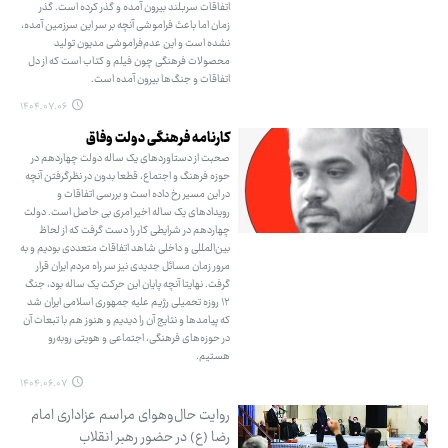
اتفاقات سربلند بیرون آمده و گذر کرده است. گذر
زمان اما باعث فراموشی آنچه بر سر این سرزمین آمده،
نشده است و این عدم‌فراموشی مدیون تولید
محصولات فرهنگی چون فیلم و کتاب‌ است که از دل
اتفاقات و جنگ‌ها بیرون آمده است.
۱۴۰۴.۰۷.۰۶
کارنامه فرهنگی دولت وفاق
صحبت از دستاوردهای یک ساله دولت چهاردهم در
حوزه فرهنگ و اجتماع، قطعا بدون در نظرگرفتن آنچه
در این مسیر رخ داده است و بررسی اتفاقات و
رویدادهای یک ساله اخیر امری بی حاصل است. دولت
چهاردهم در شرایطی کار را دست گرفت که از لحاظ
بین‌المللی و داخلی شاهد اتفاقات متعددی بودیم و به
مرور زمان مسائل جدیدی نیز سر راه مردم ایران قرار
گرفت. نهایتا آنچه پایان این حرکت یک ساله بود، جنگ
۱۲ روزه تحمیلی رژیم علیه جمهوری اسلامی ایران شد
که پیامدها و نتایج آن را دیدیم و هنوز هم با تبعات آن
در حوزه‌های فرهنگی، اجتماعی و هویتی روبه‌رو
هستیم.
۱۴۰۴.۰۶.۰۷
روایت حال‌وهوای مراسم عزاداری امام
رضا (ع) در حضور رهبر انقلاب