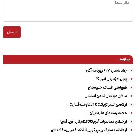
ارسال
پربازدید
جلد شماره ۶۰۷ روزنامه آگاه
پایان هـژمـونی آمریـکا
فروپاشی افسانه خلع‌سلاح
منطق دیدبانی تمدن اسلامی
از «صبر استراتژیک» تا «مقاومت فعال»
هجوم رسانه‌ای علیه ایران
از خطای محاسبات آمریکا تا نظم تازه غرب آسیا
از «نظم» سایکس-پیکویی تا نظم خمینی-خامنه‌ای