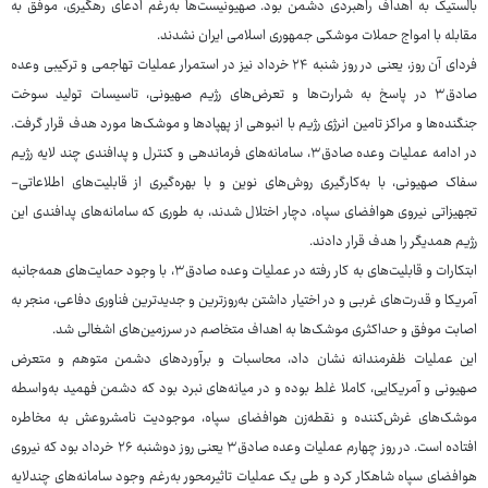
بالستیک به اهداف راهبردی دشمن بود. صهیونیست‌ها به‌رغم ادعای رهگیری، موفق به
مقابله با امواج حملات موشکی جمهوری اسلامی ایران نشدند.
فردای آن روز، یعنی در روز شنبه ۲۴ خرداد نیز در استمرار عملیات تهاجمی و ترکیبی وعده
صادق۳ در پاسخ به شرارت‌ها و تعرض‌های رژیم صهیونی، تاسیسات تولید سوخت
جنگنده‌ها و مراکز تامین انرژی رژیم با انبوهی از پهپادها و موشک‌ها مورد هدف قرار گرفت.
در ادامه عملیات وعده صادق۳، سامانه‌های فرماندهی و کنترل و پدافندی چند لایه رژیم
سفاک صهیونی، با به‌کارگیری روش‌های نوین و با بهره‌گیری از قابلیت‌های اطلاعاتی-
تجهیزاتی نیروی هوافضای سپاه، دچار اختلال شدند، به طوری که سامانه‌های پدافندی این
رژیم همدیگر را هدف قرار دادند.
ابتکارات و قابلیت‌های به کار رفته در عملیات وعده صادق۳، با وجود حمایت‌های همه‌جانبه
آمریکا و قدرت‌های غربی و در اختیار داشتن به‌روزترین و جدیدترین فناوری دفاعی، منجر به
اصابت موفق و حداکثری موشک‌ها به اهداف متخاصم در سرزمین‌های اشغالی شد.
این عملیات ظفرمندانه نشان داد، محاسبات و برآوردهای دشمن متوهم و متعرض
صهیونی و آمریکایی، کاملا غلط بوده و در میانه‌های نبرد بود که دشمن فهمید به‌واسطه
موشک‌های غرش‌کننده و نقطه‌زن هوافضای سپاه، موجودیت نامشروعش به مخاطره
افتاده است. در روز چهارم عملیات وعده صادق۳ یعنی روز دوشنبه ۲۶ خرداد بود که نیروی
هوافضای سپاه شاهکار کرد و طی یک عملیات تاثیرمحور به‌رغم وجود سامانه‌های چندلایه