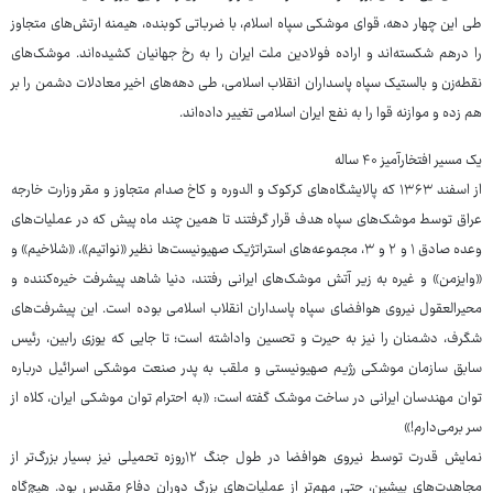
طی این چهار دهه، قوای موشکی سپاه اسلام، با ضرباتی کوبنده، هیمنه ارتش‌های متجاوز
را درهم شکسته‌اند و اراده فولادین ملت ایران را به رخ جهانیان کشیده‌اند. موشک‌های
نقطه‌زن و بالستیک سپاه پاسداران انقلاب اسلامی، طی دهه‌های اخیر معادلات دشمن را بر
هم زده و موازنه قوا را به نفع ایران اسلامی تغییر داده‌اند.
یک مسیر افتخارآمیز ۴۰ ساله
از اسفند ۱۳۶۳ که پالایشگاه‌های کرکوک و الدوره و کاخ صدام متجاوز و مقر وزارت خارجه
عراق توسط موشک‌های سپاه هدف قرار گرفتند تا همین چند ماه پیش که در عملیات‌های
وعده صادق ۱ و ۲ و ۳، مجموعه‌های استراتژیک صهیونیست‌ها نظیر «نواتیم»، «شلاخیم» و
«وایزمن» و غیره به زیر آتش موشک‌های ایرانی رفتند، دنیا شاهد پیشرفت خیره‌کننده و
محیرالعقول نیروی هوافضای سپاه پاسداران انقلاب اسلامی بوده است. این پیشرفت‌های
شگرف، دشمنان را نیز به حیرت و تحسین واداشته است؛ تا جایی که یوزی رابین، رئیس
سابق سازمان موشکی رژیم صهیونیستی و ملقب به پدر صنعت موشکی اسرائیل درباره
توان مهندسان ایرانی در ساخت موشک گفته است: «به احترام توان موشکی ایران، کلاه از
سر برمی‌دارم!»
نمایش قدرت توسط نیروی هوافضا در طول جنگ ۱۲روزه تحمیلی نیز بسیار بزرگ‌تر از
مجاهدت‌های پیشین، حتی مهم‌تر از عملیات‌های بزرگ دوران دفاع مقدس بود. هیچ‌گاه