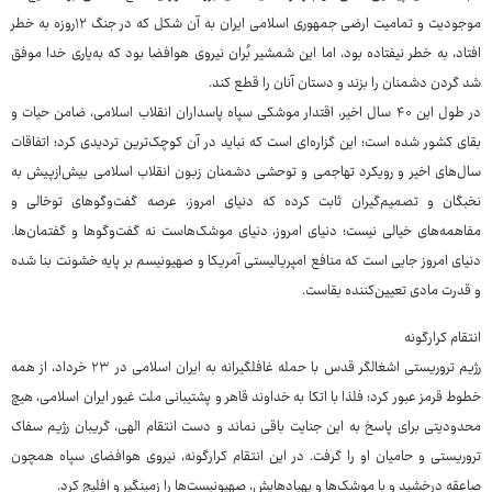
موجودیت و تمامیت ارضی جمهوری اسلامی ایران به آن شکل که در جنگ ۱۲روزه به خطر
افتاد، به خطر نیفتاده بود، اما این شمشیر بُران نیروی هوافضا بود که به‌یاری خدا موفق
شد گردن دشمنان را بزند و دستان آنان را قطع کند.
در طول این ۴۰ سال اخیر، اقتدار موشکی سپاه پاسداران انقلاب اسلامی، ضامن حیات و
بقای کشور شده است؛ این گزاره‌ای است که نباید در آن کوچک‌ترین تردیدی کرد؛ اتفاقات
سال‌های اخیر و رویکرد تهاجمی و توحشی دشمنان زبون انقلاب اسلامی بیش‌ازپیش به
نخبگان و تصمیم‌گیران ثابت کرده که دنیای امروز، عرصه گفت‌وگوهای توخالی و
مفاهمه‌های خیالی نیست؛ دنیای امروز، دنیای موشک‌هاست نه گفت‌وگوها و گفتمان‌ها.
دنیای امروز جایی است که منافع امپریالیستی آمریکا و صهیونیسم بر پایه خشونت بنا شده
و قدرت مادی تعیین‌کننده بقاست.
انتقام کرارگونه
رژیم تروریستی اشغالگر قدس با حمله غافلگیرانه به ایران اسلامی در ۲۳ خرداد، از همه
خطوط قرمز عبور کرد؛ فلذا با اتکا به خداوند قاهر و پشتیبانی ملت غیور ایران اسلامی، هیچ
محدودیتی برای پاسخ به این جنایت باقی نماند و دست انتقام الهی، گریبان رژیم سفاک
تروریستی و حامیان او را گرفت. در این انتقام کرارگونه، نیروی هوافضای سپاه همچون
صاعقه درخشید و با موشک‌ها و پهپادهایش، صهیونیست‌ها را زمینگیر و افلیج کرد.