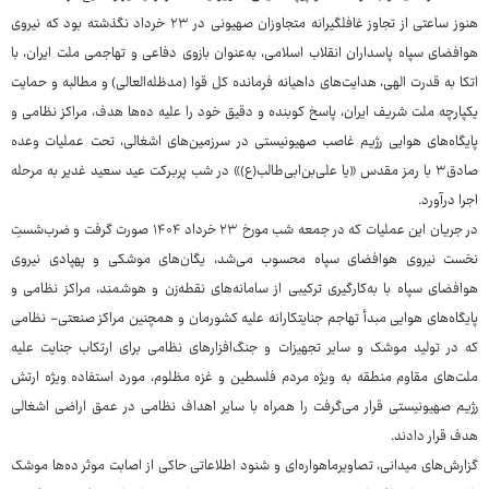
هنوز ساعتی از تجاوز غافلگیرانه متجاوزان صهیونی در ۲۳ خرداد نگذشته بود که نیروی
هوافضای سپاه پاسداران انقلاب اسلامی، به‌عنوان بازوی دفاعی و تهاجمی ملت ایران، با
اتکا به قدرت الهی، هدایت‌های داهیانه فرمانده کل قوا (مدظله‌العالی) و مطالبه و حمایت
یکپارچه ملت شریف ایران، پاسخ کوبنده و دقیق خود را علیه ده‌ها هدف، مراکز نظامی و
پایگاه‌های هوایی رژیم غاصب صهیونیستی در سرزمین‌های اشغالی، تحت عملیات وعده
صادق۳ با رمز مقدس «یا علی‌بن‌ابی‌طالب(ع)» در شب پربرکت عید سعید غدیر به مرحله
اجرا درآورد.
در جریان این عملیات که در جمعه شب مورخ ۲۳ خرداد ۱۴۰۴ صورت گرفت و ضرب‌شستِ
نخست نیروی هوافضای سپاه محسوب می‌شد، یگان‌های موشکی و پهپادی نیروی
هوافضای سپاه با به‌کارگیری ترکیبی از سامانه‌های نقطه‌زن و هوشمند، مراکز نظامی و
پایگاه‌های هوایی مبدأ تهاجم جنایتکارانه علیه کشورمان و همچنین مراکز صنعتی- نظامی
که در تولید موشک و سایر تجهیزات و جنگ‌افزارهای نظامی برای ارتکاب جنایت علیه
ملت‌های مقاوم منطقه به ویژه مردم فلسطین و غزه مظلوم، مورد استفاده ویژه ارتش
رژیم صهیونیستی قرار می‌گرفت را همراه با سایر اهداف نظامی در عمق اراضی اشغالی
هدف قرار دادند.
گزارش‌های میدانی، تصاویرماهواره‌ای و شنود اطلاعاتی حاکی از اصابت موثر ده‌ها موشک