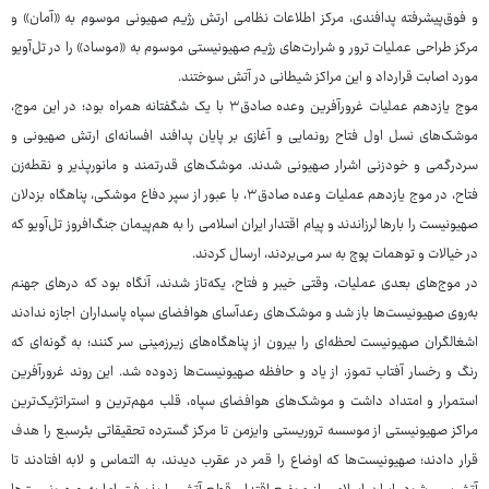
و فوق‌پیشرفته پدافندی، مرکز اطلاعات نظامی ارتش رژیم صهیونی موسوم به «آمان» و
مرکز طراحی عملیات ترور و شرارت‌های رژیم صهیونیستی موسوم به «موساد» را در تل‌آویو
مورد اصابت قرارداد و این مراکز شیطانی در آتش سوختند.
موج یازدهم عملیات غرورآفرین وعده صادق۳ با یک شگفتانه همراه بود؛ در این موج،
موشک‌های نسل اول فتاح رونمایی و آغازی بر پایان پدافند افسانه‌ای ارتش صهیونی و
سردرگمی و خودزنی اشرار صهیونی شدند. موشک‌های قدرتمند و مانورپذیر و نقطه‌زن
فتاح، در موج یازدهم عملیات وعده صادق۳، با عبور از سپر دفاع موشکی، پناهگاه بزدلان
صهیونیست را بارها لرزاندند و پیام اقتدار ایران اسلامی را به هم‌پیمان جنگ‌افروز تل‌آویو که
در خیالات و توهمات پوچ به سر می‌بردند، ارسال کردند.
در موج‌های بعدی عملیات، وقتی خیبر و فتاح، یکه‌تاز شدند، آنگاه بود که درهای جهنم
به‌روی صهیونیست‌ها باز شد و موشک‌های رعدآسای هوافضای سپاه پاسداران اجازه ندادند
اشغالگران صهیونیست لحظه‌ای را بیرون از پناهگاه‌های زیرزمینی سر کنند؛ به گونه‌ای که
رنگ و رخسار آفتاب تموز، از یاد و حافظه صهیونیست‌ها زدوده شد. این روند غرورآفرین
استمرار و امتداد داشت و موشک‌های هوافضای سپاه، قلب مهم‌ترین و استراتژیک‌ترین
مراکز صهیونیستی از موسسه تروریستی وایزمن تا مرکز گسترده تحقیقاتی بئرسبع را هدف
قرار دادند؛ صهیونیست‌ها که اوضاع را قمر در عقرب دیدند، به التماس و لابه افتادند تا