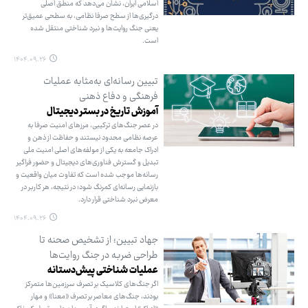
اسلامی ایران، نشان می‌دهد که منطق اصلی
درگیری‌ها از سطح صرفا نظامی، به سطحی عمیق‌تر
یعنی جنگ روایت‌ها و نبرد شناختی منتقل شده
است.
۱۴۰۴.۰۹.۲۶
تبیین رسانه‌ای به‌مثابه عملیات
فرهنگی و دفاع ذهنی
آموزش تاریخ در بستر دیجیتال
در عصر جنگ‌های ترکیبی، مرزهای امنیت صرفا به
عرصه نظامی محدود نیستند و حفاظت از ذهن و
ادراک جامعه به یکی از مولفه‌های اصلی امنیت ملی
تبدیل و گسترش فناوری‌های دیجیتال و حضور فراگیر
رسانه‌ها موجب شده است که تفاوت میان واقعیت و
بازنمایی رسانه‌ای کمرنگ شود؛ در نتیجه، هر کاربر در
معرض نبرد شناختی قرار دارد.
۱۴۰۴.۰۹.۲۶
جهاد تبیین؛ از تشخیص صحنه تا
طراحی ضربه در جنگ روایت‌ها
عملیات شناختی پیش‌دستانه
اگر جنگ‌های کلاسیک بر تصرف سرزمین‌ها متمرکز
بودند، جنگ‌های معاصر بر تصرف «معنا» و مهار