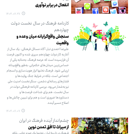
انفعال در برابر نوآوری
۱۴۰۴.۰۶.۲۷
کارنامه فرهنگ در سال نخست دولت
چهاردهم
سنجش واقع‌گرایانه میان وعده و
واقعیت
علیرضا احمدی تبار، آگاه مسائل فرهنگی: یک سال از
آغاز به کار دولت چهاردهم سپری شده و اکنون فرصت
آن فرارسیده است که عرصه فرهنگ، به‌مثابه یکی از
حساس‌ترین میدان‌های حکمرانی، به‌طور واقع‌بینانه
ارزیابی شود. فرهنگ نه‌تنها ابزار هویت‌سازی و انسجام
اجتماعی است، بلکه در شرایط جنگ روایت‌ها و
فشارهای رسانه‌ای دشمن، سنگر نخست امنیت ملی
نیز به‌شمار می‌رود. بررسی کارنامه فرهنگی دولت در
سال نخست، هم برای شناخت فرصت‌ها و
دستاوردها ضروری است و هم برای تبیین چالش‌ها و
اصلاح مسیر آینده.
۱۴۰۴.۰۶.۰۷
چشم‌انداز آینده فرهنگ در ایران
از میراث تا افق تمدن نوین
فرهنگ در تاریخ ایران، نه‌تنها یک حوزه جانبی بلکه