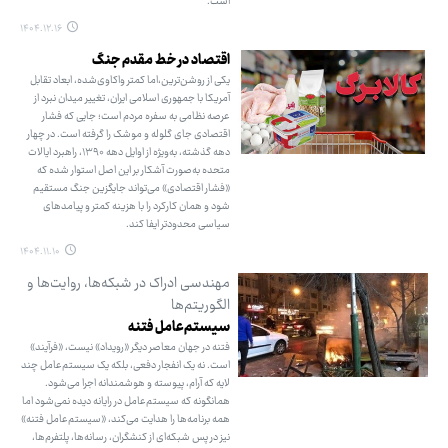
است.
۱۴۰۴.۱۲.۱۶
اقتصاد در خط مقدم جنگ
یکی از روشن‌ترین،اما کمتر واکاوی‌شده، ابعاد تقابل
آمریکا با جمهوری اسلامی ایران، تغییر میدان نبرد از
عرصه نظامی به سفره مردم است؛ جایی که فشار
اقتصادی جای گلوله و موشک را گرفته است. در چهار
دهه گذشته، به‌ویژه از اوایل دهه ۱۳۹۰، راهبرد ایالات
متحده به‌صورت آشکار بر این اصل استوار شده که
«فشار اقتصادی» می‌تواند جایگزین جنگ مستقیم
شود و همان کارکرد را با هزینه کمتر و پیامدهای
سیاسی محدودتر ایفا کند.
۱۴۰۴.۱۱.۱۰
مهندسی ادراک در شبکه‌ها، روایت‌ها و
الگوریتم‌ها
سیستم‌عامل فتنه
فتنه در جهان معاصر دیگر «رویداد» نیست، «فرآیند»
است. نه یک انفجار دفعی، بلکه یک سیستم‌عامل چند
لایه که آرام، پیوسته و هوشمندانه اجرا می‌شود.
همانگونه که سیستم‌عامل در رایانه دیده نمی‌شود اما
همه برنامه‌ها را هدایت می‌کند، «سیستم‌عامل فتنه»
نیز در پس شبکه‌ای از کنشگران، رسانه‌ها، پلتفرم‌ها،