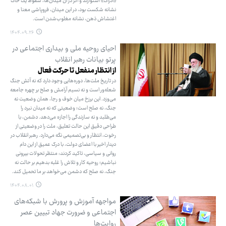
«ادراک» استوارند و اگر در آن میدان‌ها، سقوط یک خاک
نشانه شکست بود، در این میدان، فروپاشی معنا و
اغتشاش ذهن، نشانه مغلوب‌شدن است.
۱۴۰۴.۰۹.۲۶
احیای روحیه ملی و بیداری اجتماعی در
پرتو بیانات رهبر انقلاب
از انتظار منفعل تا حرکت فعال
در تاریخ ملت‌ها، دوره‌هایی وجود دارد که نه آتش جنگ
شعله‌ور است و نه نسیم آرامش و صلح بر چهره جامعه
می‌وزد. این برزخ میان خوف و رجا، همان وضعیت نه
جنگ، نه صلح است؛ وضعیتی که نه میدان نبرد را
می‌طلبد و نه سازندگی را اجازه می‌دهد. دشمن، با
طراحی دقیق این حالت تعلیق، ملت را در وضعیتی از
رخوت، انتظار و بی‌تصمیمی نگه می‌دارد. رهبر انقلاب در
دیدار اخیر با اعضای دولت، با درک عمیق از این دام
روانی و سیاسی، تاکید کردند: منتظر تحولات بیرونی
نباشیم؛ روحیه کار و تلاش را غلبه بدهیم بر حالت نه
جنگ، نه صلح که دشمن می‌خواهد بر ما تحمیل کند.
۱۴۰۴.۰۸.۰۱
مواجهه آموزش و پرورش با شبکه‌های
اجتماعی و ضرورت جهاد تبیین عصر
روایت‌ها