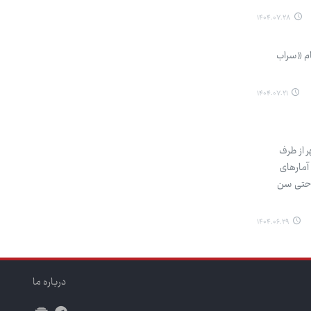
۱۴۰۴.۰۷.۲۸
ام «سراب
۱۴۰۴.۰۷.۲۱
 جامعه: از بیماری «آلزایمر» چقدر می‌دانیم؟ امروز روز آلزایمر است. از ۱۵ شهریور تا ۱۵ مهر از طرف
آمارهای
ن حتی سن
۱۴۰۴.۰۶.۲۹
درباره ما