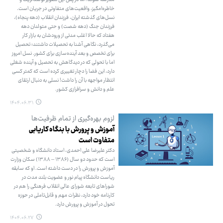
خاطره‌امگیز، واقعیت‌های متفاوتی در جریان است.
نسل‌های گذشته ایران، فرزندان انقلاب (دهه پنجاه)،
فرزندان جنگ (دهه شصت) و حتی متولدان دهه
هفتاد که حالا اغلب مدتی از ورودشان به بازار کار
می‌گذرد، نگاهی آشنا به تحصیلات داشتند؛ تحصیل
برای تخصص و بعد آینده‌سازی برای کشور. نسل امروز
اما با تحولی که در دیدگاهش به تحصیل و آینده شغلی
دارد، این فضا را دچار تغییری کرده است که کمتر کسی
انتظار مواجهه با آن را داشت! نسلی به دنبال ارتقای
علم و دانش و سرافرازی کشور.
۱۴۰۴.۰۶.۳۱
لزوم بهره‌گیری از تمام ظرفیت‌ها
آموزش و پرورش با بنگاه کاریابی
متفاوت است
دکتر علیرضا علی احمدی، استاد دانشگاه و شخصیتی
است که حدود دو سال (۱۳۸۶ – ۱۳۸۸) سکان وزارت
آموزش و پرورش را در دست داشته است. او که سابقه
ریاست دانشگاه پیام نور و عضویت بلند مدت در
شوراهای تابعه شورای عالی انقلاب فرهنگی را هم در
کارنامه خود دارد، نظرات مهم و قابل‌تاملی در حوزه
تحول در آموزش و پرورش دارد.
۱۴۰۴.۰۶.۲۷