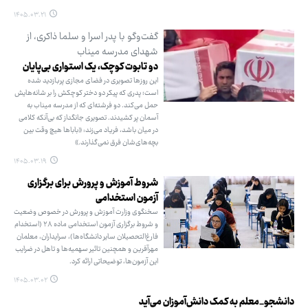
۱۴۰۵.۰۳.۲۱
گفت‌وگو با پدر اسرا و سلما ذاکری، از
شهدای مدرسه میناب
دو تابوت کوچک، یک استواری بی‌پایان
این روزها تصویری در فضای مجازی پربازدید شده
است؛ پدری که پیکر دو دختر کوچکش را بر شانه‌هایش
حمل می‌کند. دو فرشته‌ای که از مدرسه میناب به
آسمان پر کشیدند. تصویری جانگداز که بی‌آنکه کلامی
در میان باشد، فریاد می‌زند: «باباها هیچ وقت بین
بچه‌های‌شان فرق نمی‌گذارند.»
۱۴۰۵.۰۳.۱۹
شروط آموزش و پرورش برای برگزاری
آزمون استخدامی
سخنگوی وزارت آموزش و پرورش در خصوص وضعیت
و شروط برگزاری آزمون استخدامی ماده ۲۸ (استخدام
فارغ‌التحصیلان سایر دانشگاه‌ها)، سرایداران، معلمان
مهرآفرین و همچنین تاثیر سهمیه‌ها و تاهل در ضرایب
این آزمون‌ها، توضیحاتی ارائه کرد.
۱۴۰۵.۰۳.۰۲
دانشجو_معلم به کمک دانش‌آموزان می‌آید