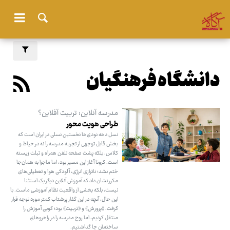
دانشگاه فرهنگیان
مدرسه آنلاین؛ تربیت آفلاین؟
طراحی هویت محور
نسل دهه نودی‌ها نخستین نسلی در ایران است که
بخش قابل توجهی از تجربه مدرسه را نه در حیاط و
کلاس، بلکه پشت صفحه تلفن همراه و تبلت زیسته
است. کرونا آغاز این مسیر بود، اما ماجرا به همان‌جا
ختم نشد؛ ناترازی انرژی، آلودگی هوا و تعطیلی‌های
مکرر نشان داد که آموزش آنلاین دیگر یک استثنا
نیست، بلکه بخشی از واقعیت نظام آموزشی ماست. با
این حال، آنچه در این گذار پرشتاب کمتر مورد توجه قرار
گرفت، «پرورش» و «تربیت» بود؛ گویی آموزش را
منتقل کردیم، اما روح مدرسه را در راهروهای
ساختمان جا گذاشتیم.