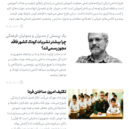
طرح «حامی» یکی از برنامه‌های اصلی معاونت آموزش ابتدایی در راستای ارتقای کیفیت و عدالت آموزشی
است و نقطه تمرکز و توجه آن بر دانش‌آموزانی است که در جریان عادی تحصیل نتوانستند مهارت‌های لازم
را کسب و یادگیری مناسبی داشته باشند. در این طرح سعی می‌شود با فراهم کردن شرایط بهتر، فرصت
بیشتر و کلاس‌های جبرانی با همکاری معلمان و مدیران مدارس، وضعیت تحصیلی ابتدایی‌ها بهتر شود.
۱۴۰۵.۰۲.۱۲
یک پرسش از مدیران و متولیان فرهنگی
چرا بیشتر نشریات کودک کشور فاقد
مجوز رسمی‌اند؟
نه در سایت وزارت ارشاد و نه در مراجعه حضوری به
اداره کل مطبوعات داخلی یا دبیرخانه هیات نظارت بر
مطبوعات یا هیچ مرکز اداری، پژوهشی، دانشگاهی یا
صنفی نمی‌توانیم سیاهه کاملی از نشریات کودک و
نوجوان بیابیم.
۱۴۰۴.۰۸.۱۱
تکلیف امروز، ساختن فردا
بوی ماه مهر که می‌آمد، انگار فصل تازه‌ای از زندگی
شروع می‌شد. بوی کتاب‌های نو، جلدکردن دفترها و
مدادپاک‌کن‌های معطر، همه و همه نوید شروعی
دوباره بود. خاطره‌ای مشترک که در ذهن بسیاری از ما
جا خوش کرده، تصویری از مادرانی است که قرآن را
بالای سر فرزندشان می‌گرفتند تا با آرامش روانه
مدرسه شوند. اما در پس این تصویر نوستالژیک و