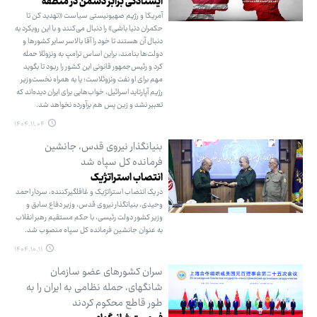
ایستادگی برابر دشمن در منطقه
آمریکا و رژیم صهیونیستی سیاست «تهدید کن تا
حکمران دنیا باشی» را دنبال می‌کنند و با این رویکرد به
دنبال آن هستند تا خود را آقا بالاسر سایر کشورها و
دولت‌ها بنامند، براین اساس ترامپ به ونزوئلا حمله
کرد و رئیس‌جمهور قانونی این کشور را ربود تا بگوید
مهم برای او نفت ونزوئلاست؛ یا به همراه نخست‌وزیر
رژیم آپارتاید اسرائیل، خواب‌هایی برای ایران دیده‌اند که
تعبیر نشد و زین پس هم برآورده نخواهد شد.
۱۴۰۴.۱۱.۰۴
بنیانگذار نیروی قدس، جانشین
فرمانده کل سپاه شد
انتصاب استراتژیک
در یک انتصاب استراتژیک و غافلگیرکننده، سردار احمد
وحیدی، بنیانگذار نیروی قدس، وزیر دفاع سابق و
وزیر کشور دولت رئیسی، با حکم مستقیم رهبر انقلاب
به عنوان جانشین فرمانده کل سپاه منصوب شد.
۱۴۰۴.۱۰.۱۱
سران کشورهای عضو سازمان
شانگهای، حمله نظامی به ایران را به
طور قاطع محکوم کردند