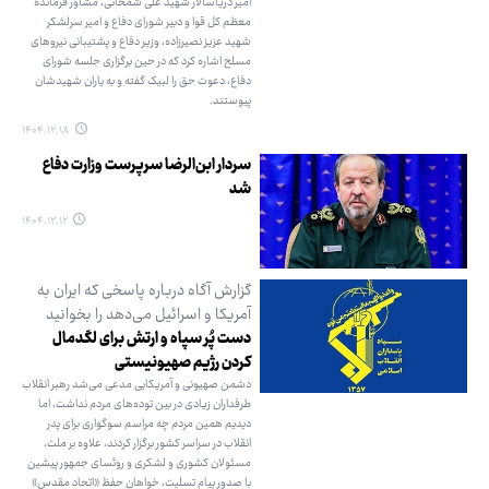
امیر دریاسالار شهید علی شمخانی، مشاور فرمانده
معظم کل قوا و دبیر شورای دفاع و امیر سرلشکر
شهید عزیز نصیرزاده، وزیر دفاع و پشتیبانی نیروهای
مسلح اشاره کرد که در حین برگزاری جلسه شورای
دفاع، دعوت حق را لبیک گفته و به یاران شهیدشان
پیوستند.
۱۴۰۴.۱۲.۱۸
سردار ابن‌الرضا سرپرست وزارت دفاع
شد
۱۴۰۴.۱۲.۱۲
گزارش آگاه درباره پاسخی که ایران به
آمریکا و اسرائیل می‌دهد را بخوانید
دست پُر سپاه و ارتش برای لگدمال
کردن رژیم صهیونیستی
دشمن صهیونی و آمریکایی مدعی می‌شد رهبر انقلاب
طرفداران زیادی در بین توده‌های مردم نداشت، اما
دیدیم همین مردم چه مراسم سوگواری برای پدر
انقلاب در سراسر کشور برگزار کردند، علاوه بر ملت،
مسئولان کشوری و لشکری و روئسای جمهور پیشین
با صدور پیام تسلیت، خواهان حفظ «اتحاد مقدس»