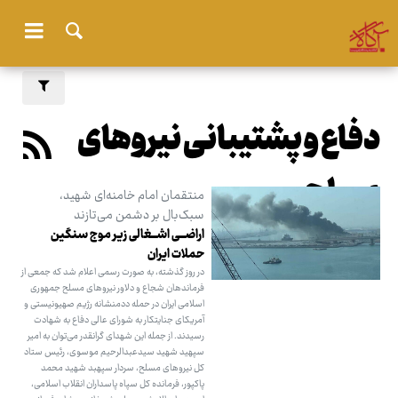
دفاع و پشتیبانی نیروهای
مسلح
منتقمان امام خامنه‌ای شهید،
سبک‌بال بر دشمن می‌تازند
اراضـــی اشـــغالی زیر موج سنگین
حملات ایران
در روز گذشته، به صورت رسمی اعلام شد که جمعی از
فرماندهان شجاع و دلاور نیروهای مسلح جمهوری
اسلامی ایران در حمله ددمنشانه رژیم صهیونیستی و
آمریکای جنایتکار به شورای عالی دفاع به شهادت
رسیدند. از جمله این شهدای گرانقدر می‌توان به امیر
سپهید شهید سیدعبدالرحیم موسوی، رئیس ستاد
کل نیروهای مسلح، سردار سپهبد شهید محمد
پاکپور، فرمانده کل سپاه پاسداران انقلاب اسلامی،