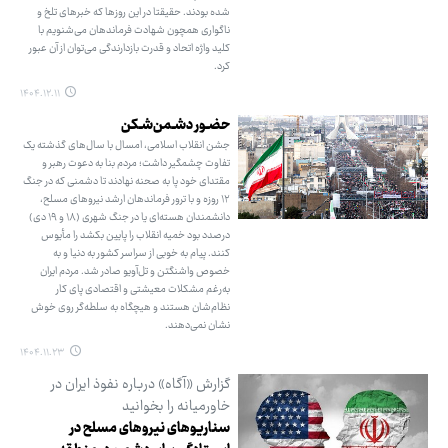
شده بودند. حقیقتا در این روزها که خبرهای تلخ و
ناگواری همچون شهادت فرماندهان می‌شنویم با
کلید واژه اتحاد و قدرت بازدارندگی می‌توان از آن عبور
کرد.
۱۴۰۴.۱۲.۱۱
حضـور دشـمن‌شـکن
جشن انقلاب اسلامی، امسال با سال‌های گذشته یک
تفاوت چشمگیر داشت؛ مردم بنا به دعوت رهبر و
مقتدای خود پا به صحنه نهادند تا دشمنی که در جنگ
۱۲ روزه و با ترور فرماندهان ارشد نیروهای مسلح،
دانشمندان هسته‌ای یا در جنگ شهری (۱۸ و ۱۹ دی)
درصدد بود خمیه انقلاب را پایین بکشد را مأیوس
کنند. پیام به خوبی از سراسر کشور به دنیا و به
خصوص واشنگتن و تل‌آویو صادر شد. مردم ایران
به‌رغم مشکلات معیشتی و اقتصادی پای کار
نظام‌شان هستند و هیچگاه به سلطه‌گر روی خوش
نشان نمی‌دهند.
۱۴۰۴.۱۱.۲۳
گزارش «آگاه» درباره نفوذ ایران در
خاورمیانه را بخوانید
سناریوهای نیروهای مسلح در