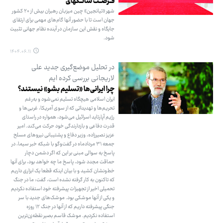
فــرصــت شانــگهای
شهر «تیانجین» چین میزبان رهبران بیش از ۲۰ کشور
جهان است تا با حضور آنها گام‌های مهمی برای ارتقای
جایگاه و نقش این سازمان در آینده نظام جهانی تثبیت
شود.
۱۴۰۴.۰۶.۱۱
در تحلیل موضع‌گیری جدید علی
لاریجانی بررسی کرده ایم
چرا ایرانی‌ها «تسلیم بشو» نیستند؟
ایران اسلامی هیچگاه تسلیم نمی‌شود و به‌رغم
تحریم‌ها و تهدیداتی که از سوی آمریکا، غربی‌ها و
رژیم آپارتاید اسرائیل می‌شود، همواره در راستای
قدرت دفاعی و بازدارندگی خود حرکت می‌کند. امیر
عزیز نصیرزاده، وزیر دفاع و پشتیبانی نیروهای مسلح
جمعه ۳۱ مردادماه در گفت‌وگو با شبکه خبر سیما، در
پاسخ به سوالی مبنی بر این که اگر دشمن دچار
حماقت مجدد شود، پاسخ ما چه خواهد بود، برای آنها
خط‌ونشان کشید و با بیان اینکه قطعا یک ابزاری داریم
که تاکنون به کار گرفته نشده است، گفت: ما در جنگ
تحمیلی اخیر از تجهیزات پیشرفته خود استفاده نکردیم
و یکی از آنها موشکی بود. موشک‌های جدید با سر
جنگی پیشرفته داریم که از آنها در جنگ ۱۲ روزه
استفاده نکردیم. موشک قاسم بصیر نقطه‌زن‌ترین